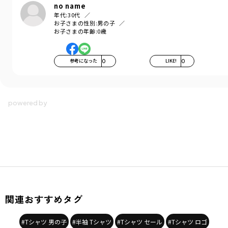
no name
年代:
30代
お子さまの性別:
男の子
お子さまの年齢:
0歳
参考になった
0
LIKE!
0
関連おすすめタグ
#Tシャツ 男の子
#半袖 Tシャツ
#Tシャツ セール
#Tシャツ ロゴ