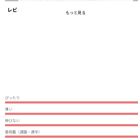
合わせやすいカラーバリエーションなので
レビュー
スタイリングもしやすく、普段使いしやすいデザイン。
もっと見る
柔らかな肌触りが特徴の裏毛生地。
袖口はリブ使いになっているので
手首の隙間から入る冷たい風を防いでくれます。
薄手の裏毛生地を使用しているので軽く
秋から初冬・春先にピッタリの素材です
真冬はアウターやインナーとの重ね着がオススメ
※こちらの商品は裏起毛商品ではございません
-----
透け感：なし
伸縮性：あり
ぴったり
着用イメージ/カラー：アイボリー
薄い
モデル：身長112.0cm 体重19kg
サイズ：サイズ110
伸びない
ブランド
／
branshes
普段着（通園・通学）
シーズン
／
アウトレット