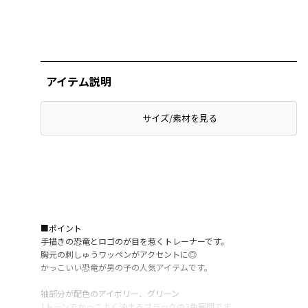
アイテム説明
サイズ/素材を見る
■ポイント
手描きの恐竜とロゴのが目を惹くトレーナーです。
胸元の刺しゅうワッペンがアクセントに◎
かっこいい恐竜が男の子の人気アイテムです。
袖部分が配色のアイボリー、グリーン
1トーンでかっこよく決まるブラックの3色展開です。