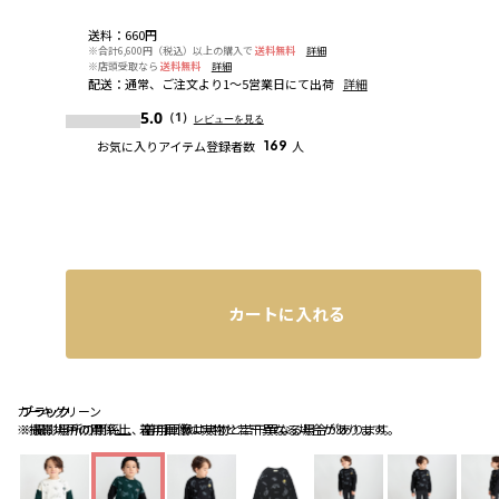
送料
：
660円
※合計6,600円（税込）以上の購入で
送料無料
詳細
※店頭受取なら
送料無料
詳細
配送
：
通常、ご注文より1～5営業日にて出荷
詳細
5.0
（1）
レビューを見る
お気に入りアイテム登録者数
169
人
カートに入れる
カーキグリーン
ブラック
ブラック
※撮影場所の関係上、着用画像は実物と若干異なる場合があります。
※撮影場所の関係上、着用画像は実物と若干異なる場合があります。