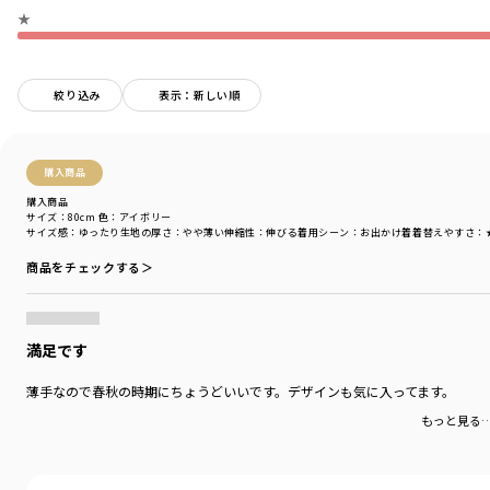
カテゴリ
／
トップス
>
トレーナー・パーカー
★
カラー
／
グリーン
性別タイプ
／
BOY
商品番号
／
11-4404-395
絞り込み
表示：新しい順
購入商品
購入商品
サイズ：80cm
色：アイボリー
サイズ感
：ゆったり
生地の厚さ
：やや薄い
伸縮性
：伸びる
着用シーン
：お出かけ着
着替えやすさ
：
商品をチェックする＞
満足です
薄手なので春秋の時期にちょうどいいです。デザインも気に入ってます。
もっと見る