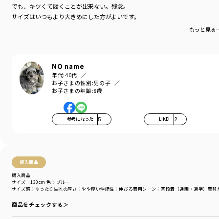
シーズン
／
アウトレット
でも、キツくて履くことが出来ない。残念。
カテゴリ
／
ボトムス
>
ロングパンツ
サイズはいつもより大きめにした方がよいです。
カラー
／
ブラウン
性別タイプ
／
BOY
もっと見る
商品番号
／
11-4442-404
NO name
年代:
40代
お子さまの性別:
男の子
お子さまの年齢:
8歳
参考になった
5
LIKE!
2
購入商品
購入商品
サイズ：130cm
色：ブルー
サイズ感
：ゆったり
生地の厚さ
：やや厚い
伸縮性
：伸びる
着用シーン
：普段着（通園・通学）
着替
商品をチェックする＞