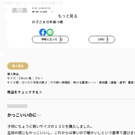
内側にほどよいライト起毛を施した
no name
あったか仕様で大活躍！
年代:
50代
もっと見る
お子さまの性別:
男の子
「合わせやすい」
お子さまの年齢:
9歳
シンプルで飽きのこないテーパード
デザイン。
布帛生地のような上質な見た目と
参考になった
0
LIKE!
1
カットパンツのやわらかさを
併せ持つ素材です。
通園・通学から週末まで
1週間毎日使える万能パンツ！
購入商品
購入商品
-----
サイズ：130cm
色：ブルー
伸縮性：あり
サイズ感
：ぴったり
生地の厚さ
：やや厚い
伸縮性
：伸びる
着用シーン
：普段着（通園・通学）
着替
ポケット：あり
商品をチェックする＞
ウエストゴム調整：可
着用イメージ/カラー：ブラック
モデル：身長112.0cm 体重19kg
かっこいいのに…
サイズ：サイズ110
子供にちょうど良いサイズの１３０を購入しました。
ブランド
／
branshes
生地の感じもかっこいいし、これからは寒いので暖かいしという基準で選びま