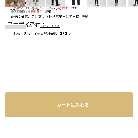
送料
：
660円
※合計6,600円（税込）以上の購入で
送料無料
詳細
ベージュ
ブルー
ブラック
※店頭受取なら
送料無料
詳細
配送
：
通常、ご注文より1～5営業日にて出荷
詳細
コーディネート
3.8
（4）
レビューを見る
お気に入りアイテム登録者数
292
人
カートに入れる