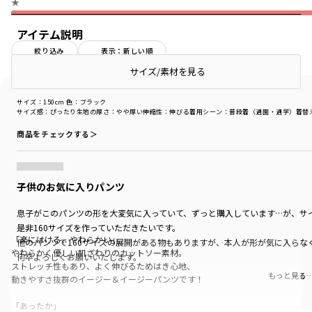
★
アイテム説明
絞り込み
表示：新しい順
サイズ/素材を見る
サイズ：150cm
色：ブラック
サイズ感
：ぴったり
生地の厚さ
：やや厚い
伸縮性
：伸びる
着用シーン
：普段着（通園・通学）
着替
商品をチェックする＞
子供のお気に入りパンツ
息子がこのパンツの形を大変気に入っていて、ずっと購入しています…が、サイ
是非160サイズを作っていただきたいです。
「楽にはける、やわらかい」
他のパンツで160サイズの展開がある物もありますが、本人が形が気に入らな
やわらかく優しい肌ざわりのカットソー素材。
何卒よろしくお願いいたします。
ストレッチ性もあり、よく伸びるためはき心地、
もっと見る
動きやすさ抜群のイージー＆イージーパンツです！
「あったか」