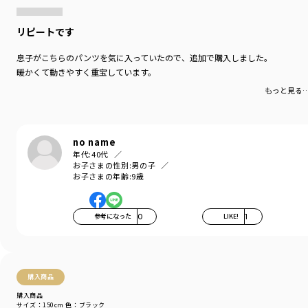
リピートです
息子がこちらのパンツを気に入っていたので、追加で購入しました。
暖かくて動きやすく重宝しています。
もっと見る
no name
年代:
40代
お子さまの性別:
男の子
お子さまの年齢:
9歳
参考になった
0
LIKE!
1
購入商品
購入商品
サイズ：150cm
色：ブラック