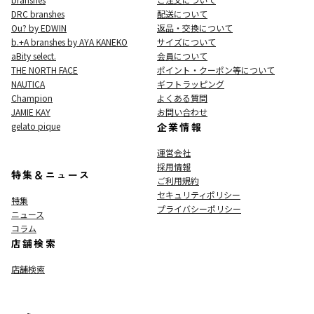
DRC branshes
配送について
Ou? by EDWIN
返品・交換について
b.+A branshes by AYA KANEKO
サイズについて
aBity select.
会員について
THE NORTH FACE
ポイント・クーポン等について
NAUTICA
ギフトラッピング
Champion
よくある質問
JAMIE KAY
お問い合わせ
gelato pique
企業情報
運営会社
採用情報
特集＆ニュース
ご利用規約
セキュリティポリシー
特集
プライバシーポリシー
ニュース
コラム
店舗検索
店舗検索