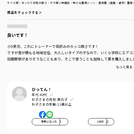
サイズ感
：ゆったり
生地の厚さ
：やや厚い
伸縮性
：伸びる
着用シーン
：普段着（通園・通学）
着替
商品をチェックする＞
良いです！
小5男児、これにトレーナーで母好みのカッコ良さです！
ですが雪が積もる地域在住、大人しいタイプの子なので、いくら学校にエアコ
冠婚葬祭がありそうなこともあり、そこで使うことも加味して黒を購入しまし
もっと見る
ひってん！
年代:
40代
お子さまの性別:
男の子
お子さまの年齢:
11歳以上
参考になった
1
LIKE!
2