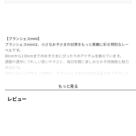
【ブランシェスmini】
ブランシェスminiは、小さなお子さまの日常をもっと素敵に彩る特別なレー
ベルです。
80cmから130cmまでのお子さまにぴったりのアイテムを揃えています。
通園や通学にうれしい使いやすさと、毎日気軽に楽しめるお手頃価格も魅力
のひとつ。
かわいらしいデザインの中に、ブランシェスならではの上品さをプラスして
おしゃれな着こなしを叶えます。
お子さまの大切な日々に寄り添うブランシェスminiで、もっと楽しく、もっ
もっと見る
とかわいく。
レビュー
■ポイント
通園・通学でまいにち使いたくなる4色展開。
カラーによってモチーフが異なるアソートTシャツです。
お子さまに安心して着用して頂ける「綿100％」
「吸汗性」にすぐれ「肌ざわりが良い」
生地を使用しています。