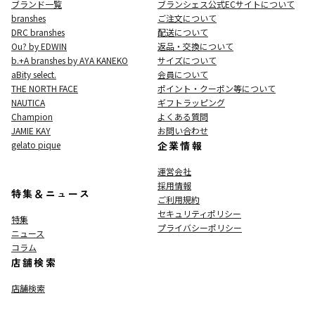
ブランド一覧
ブランシェス公式ECサイト
について
branshes
ご注文について
DRC branshes
配送について
Ou? by EDWIN
返品・交換について
b.+A branshes by AYA KANEKO
サイズについて
aBity select.
会員について
THE NORTH FACE
ポイント・クーポン等について
NAUTICA
ギフトラッピング
Champion
よくある質問
JAMIE KAY
お問い合わせ
gelato pique
企業情報
運営会社
採用情報
特集＆ニュース
ご利用規約
セキュリティポリシー
特集
プライバシーポリシー
ニュース
コラム
店舗検索
店舗検索