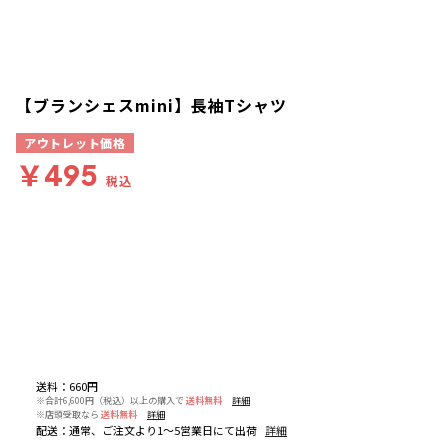
【ブランシェスmini】長袖Tシャツ
アウトレット価格
￥495
税込
送料
：
660円
※合計6,600円（税込）以上の購入で
送料無料
詳細
※店頭受取なら
送料無料
詳細
配送
：
通常、ご注文より1～5営業日にて出荷
詳細