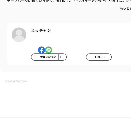
テーマパークに着ていったり、遠目にも目立つカラーで気分上がりますね。思
もっと
えっチャン
参考になった
0
LIKE!
1