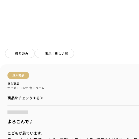
通園に嬉しい♪お名前ネーム付き
※80センチ・90センチは肩開きのないデザインです。
-----
伸縮性：あり
透け感：オフホワイトはカラー特性により透け感がございます
ポケット：なし
絞り込み
表示：新しい順
着用イメージ/カラー：オフホワイト
モデル：身長106.4cm 体重14.7kg
サイズ：サイズ110
購入商品
購入商品
ブランド
／
branshes
サイズ：130cm
色：ライム
シーズン
／
アウトレット
カテゴリ
／
トップス
>
長袖Tシャツ・7分袖Tシャツ
商品をチェックする＞
カラー
／
ホワイト
性別タイプ
／
BOY
商品番号
／
11-5105-363
よろこんで♪
こどもが着ています。