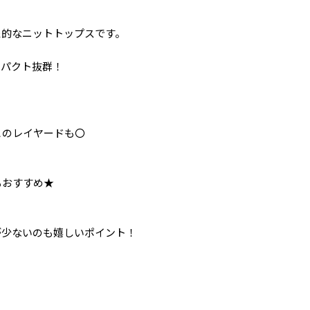
象的なニットトップスです。
ンパクト抜群！
とのレイヤードも〇
もおすすめ★
が少ないのも嬉しいポイント！
。