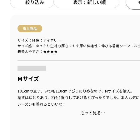
絞り込み
表示：新しい順
購入商品
サイズ：M
色：アイボリー
サイズ感
：ゆったり
生地の厚さ
：やや厚い
伸縮性
：伸びる
着用シーン
：お
着替えやすさ
：★★★★
商品をチェックする＞
Mサイズ
101cmの息子、いつも110cmでぴったりめなので、Mサイズを購入。
裾丈はゆとりあり、袖も1折りしてあげるとぴったりでした。本人も気に
シーズンも着れるといいな！
もっと見る…