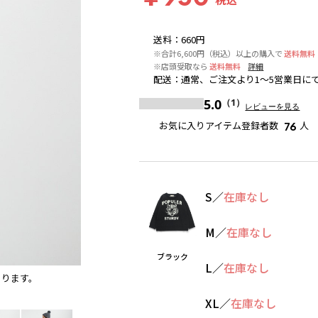
送料
：
660円
※合計6,600円（税込）以上の購入で
送料無料
※店頭受取なら
送料無料
詳細
配送
：
通常、ご注文より1～5営業日に
5.0
（1）
レビューを見る
お気に入りアイテム登録者数
人
76
S
／
在庫なし
M
／
在庫なし
ブラック
L
／
在庫なし
あります。
モスグリーン
※撮影場所の関係上、着用画像は実物と若
XL
／
在庫なし