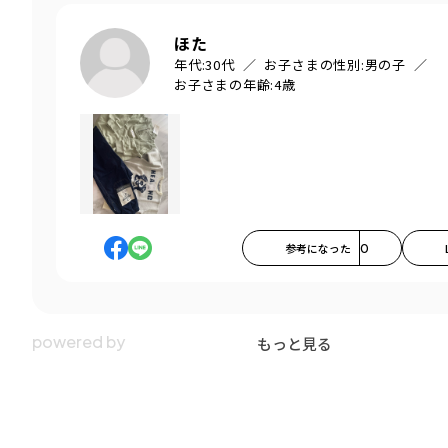
ほた
年代:
30代
お子さまの性別:
男の子
お子さまの年齢:
4歳
参考になった
0
もっと見る