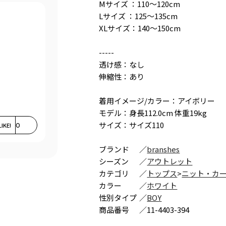
Mサイズ ：110～120cm
Lサイズ ：125～135cm
XLサイズ：140～150cm
-----
透け感：なし
伸縮性：あり
着用イメージ/カラー：アイボリー
モデル：身長112.0cm 体重19kg
サイズ：サイズ110
LIKE!
0
ブランド
／
branshes
シーズン
／
アウトレット
カテゴリ
／
トップス
>
ニット・カ
カラー
／
ホワイト
性別タイプ
／
BOY
商品番号
／
11-4403-394