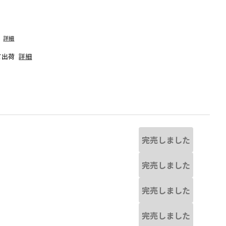
詳細
て出荷
詳細
完売しました
完売しました
完売しました
干異なる場合があります。
ブラック
※撮影場所の関係上、着用画像は
完売しました