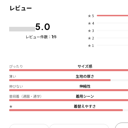
レビュー
★
5
★
4
5.0
★
3
1
レビュー件数：
件
★
2
★
1
サイズ感
ぴったり
生地の厚さ
薄い
伸縮性
伸びない
着用シーン
普段着（通園・通学）
着替えやすさ
★