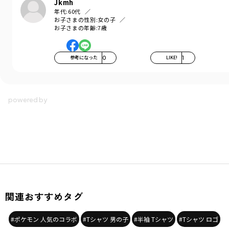
Jkmh
年代:
60代
お子さまの性別:
女の子
お子さまの年齢:
7歳
参考になった
0
LIKE!
1
関連おすすめタグ
#ポケモン 人気のコラボ
#Tシャツ 男の子
#半袖 Tシャツ
#Tシャツ ロゴ