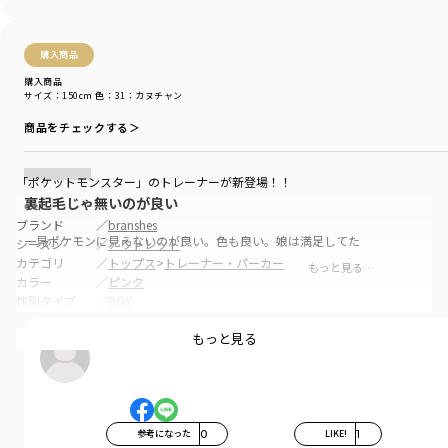
購入商品
購入商品
サイズ：150cm
色：31：カヌチャン
商品をチェックする＞
「ポケットモンスター」のトレーナーが新登場！！
裏起毛じゃ無いのが良い
ブランド
／
branshes
一見ポケモンに見えないのが良い。色も良い。娘は満足してた
シーズン
／
アウトレット
カテゴリ
／
トップス
>
トレーナー・パーカー
もっと見る…
カラー
／
ピンク
性別タイプ
／
BOY
商品番号
／
11-4604-010
もっと見る
たつひれ
参考になった
0
LIKE!
1