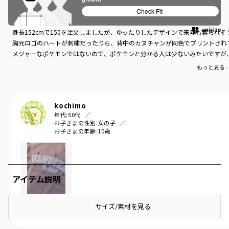
かわいくてお気に入り
Check Fit
ポケモン好きの小学生の娘のお気に入りです。
身長152cmで150を注文しましたが、ゆったりしたデザインで来年も着られそ
胸元ロゴのハートが刺繍だったりら、背中のカヌチャンが同色でプリントされ
メジャーなポケモンではないので、ポケモンと分かる人は少ないみたいですが
もっと見る
kochimo
年代:
50代
お子さまの性別:
女の子
お子さまの年齢:
10歳
アイテム説明
サイズ/素材を見る
参考になった
1
LIKE!
1