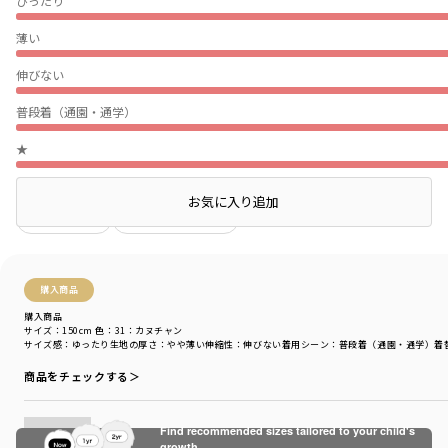
ぴったり
薄い
伸びない
普段着（通園・通学）
★
店頭在庫を確認する
お気に入り追加
絞り込み
表示：新しい順
購入商品
購入商品
サイズ：150cm
色：31：カヌチャン
サイズ感
：ゆったり
生地の厚さ
：やや薄い
伸縮性
：伸びない
着用シーン
：普段着（通園・通学）
着
商品をチェックする＞
Find recommended sizes tailored to your child's
growth