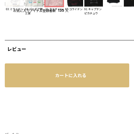
4.8
（5）
レビューを見る
03:ミライドン
04:パルデア御
31:カヌチャン
85:コライドン
91:キャプテン
お気に入りアイテム登録者数
135
人
三家
ピカチュウ
レビュー
カートに入れる