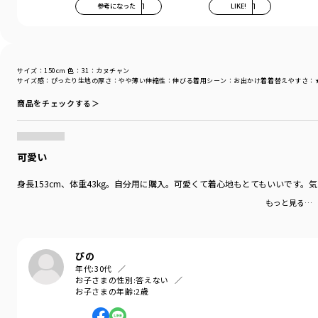
参考になった
1
LIKE!
1
サイズ：150cm
色：31：カヌチャン
サイズ感
：ぴったり
生地の厚さ
：やや薄い
伸縮性
：伸びる
着用シーン
：お出かけ着
着替えやすさ
：
商品をチェックする＞
可愛い
身長153cm、体重43kg。自分用に購入。可愛くて着心地もとてもいいです
もっと見る…
ぴの
年代:
30代
お子さまの性別:
答えない
お子さまの年齢:
2歳