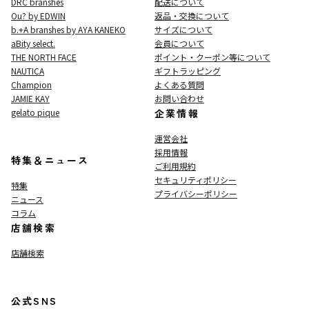
DRC branshes
配送について
Ou? by EDWIN
返品・交換について
b.+A branshes by AYA KANEKO
サイズについて
aBity select.
会員について
THE NORTH FACE
ポイント・クーポン等について
NAUTICA
ギフトラッピング
Champion
よくある質問
JAMIE KAY
お問い合わせ
gelato pique
企業情報
運営会社
採用情報
特集＆ニュース
ご利用規約
セキュリティポリシー
特集
プライバシーポリシー
ニュース
コラム
店舗検索
店舗検索
公式SNS