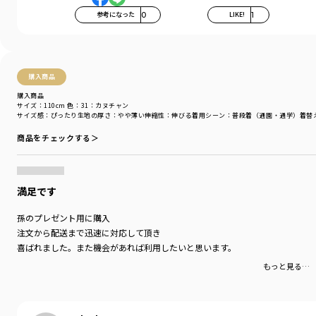
参考になった
0
LIKE!
1
購入商品
購入商品
サイズ：110cm
色：31：カヌチャン
サイズ感
：ぴったり
生地の厚さ
：やや薄い
伸縮性
：伸びる
着用シーン
：普段着（通園・通学）
着替
商品をチェックする＞
満足です
孫のプレゼント用に購入
注文から配送まで迅速に対応して頂き
喜ばれました。また機会があれば利用したいと思います。
もっと見る…