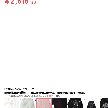
￥2,618
税込
31:カヌチャン
85:コライドン
91:キャプテンピカチュウ
送料
：
660円
※撮影場所の関係上、着用画像は実物と若干異なる場合があります。
※撮影場所の関係上、着用画像は実物と若干異なる場合があります。
※撮影場所の関係上、着用画像は実物と若干異なる場合があります。
※合計6,600円（税込）以上の購入で
送料無料
詳細
※店頭受取なら
送料無料
詳細
配送
：
通常、ご注文より1～5営業日にて出荷
詳細