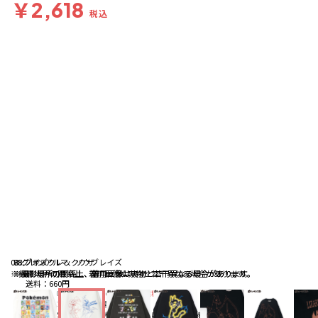
￥2,618
税込
03:グレンアルマ、ソウブレイズ
78:ブイズ
85:ブラックレックウザ
※撮影場所の関係上、着用画像は実物と若干異なる場合があります。
※撮影場所の関係上、着用画像は実物と若干異なる場合があります。
※撮影場所の関係上、着用画像は実物と若干異なる場合があります。
送料
：
660円
※合計6,600円（税込）以上の購入で
送料無料
詳細
※店頭受取なら
送料無料
詳細
配送
：
通常、ご注文より1～5営業日にて出荷
詳細