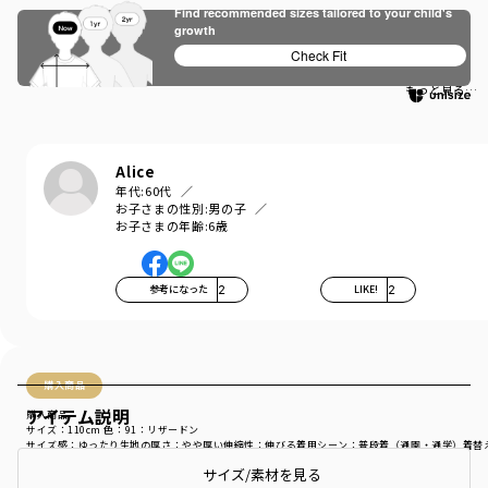
Find recommended sizes tailored to your child's
かっこいい！
growth
Check Fit
ポケモン大好きなので、喜んでいます。
もっと見る…
Alice
年代:
60代
お子さまの性別:
男の子
お子さまの年齢:
6歳
参考になった
2
LIKE!
2
購入商品
アイテム説明
購入商品
サイズ：110cm
色：91：リザードン
サイズ感
：ゆったり
生地の厚さ
：やや厚い
伸縮性
：伸びる
着用シーン
：普段着（通園・通学）
着替
サイズ/素材を見る
商品をチェックする＞