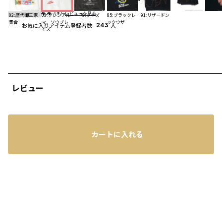
4.4
（5）
レビューを見る
02:歴代御三家
03:グレンアル
78:ブイズ
85:ブラックレ
91:リザードン
集合
マ、ソウブレ
ックウザ
お気に入りアイテム登録者数
243
人
イズ
レビュー
カートに入れる