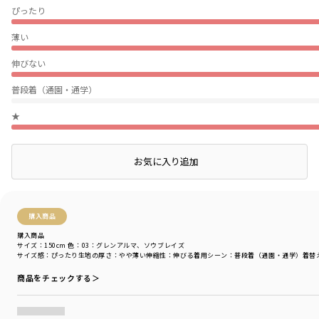
ぴったり
薄い
伸びない
普段着（通園・通学）
★
店頭在庫を確認する
お気に入り追加
絞り込み
表示：新しい順
購入商品
購入商品
サイズ：150cm
色：03：グレンアルマ、ソウブレイズ
サイズ感
：ぴったり
生地の厚さ
：やや薄い
伸縮性
：伸びる
着用シーン
：普段着（通園・通学）
着替
商品をチェックする＞