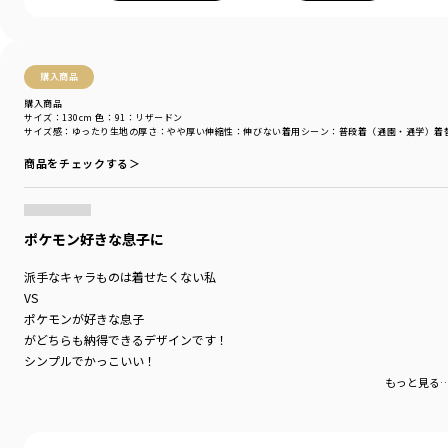
購入商品
購入商品
サイズ：130cm
色：91：リザードン
サイズ感
：ゆったり
生地の厚さ
：やや厚い
伸縮性
：伸びない
着用シーン
：普段着（通園・通学）
着
商品をチェックする＞
ポケモン好きな息子に
派手なキャラものは着せたくない私
VS
ポケモンが好きな息子
がどちらも納得できるデザインです！
シンプルでかっこいい！
裏起毛じゃなければもっと嬉しいです。
もっと見る