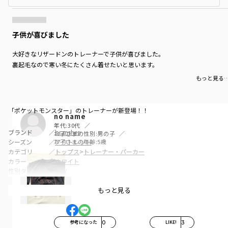
子供が喜びました
大好きなリザードンのトレーナーで子供が喜びました。
裏起毛なので寒い冬にたくさん着せたいと思います。
もっと見る
「ポケットモンスター」のトレーナーが新登場！！
no name
年代:
30代
ブランド
／
branshes
お子さまの性別:
男の子
お子さまの年齢:
5歳
シーズン
／
アウトレット
カテゴリ
／
トップス
>
トレーナー・パーカー
カラー
／
ホワイト
性別タイプ
／
BOY
商品番号
／
11-4604-011
もっと見る
参考になった
0
LIKE!
3