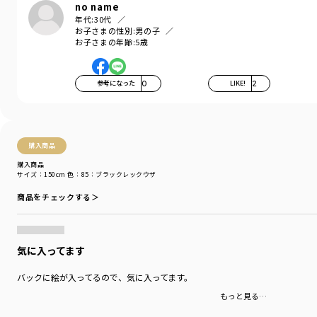
no name
年代:
30代
お子さまの性別:
男の子
お子さまの年齢:
5歳
参考になった
0
LIKE!
2
購入商品
購入商品
サイズ：150cm
色：85：ブラックレックウザ
商品をチェックする＞
気に入ってます
バックに絵が入ってるので、気に入ってます。
もっと見る…