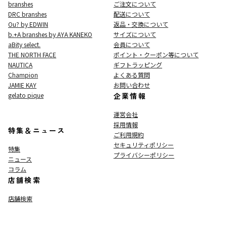
branshes
ご注文について
DRC branshes
配送について
Ou? by EDWIN
返品・交換について
b.+A branshes by AYA KANEKO
サイズについて
aBity select.
会員について
THE NORTH FACE
ポイント・クーポン等について
NAUTICA
ギフトラッピング
Champion
よくある質問
JAMIE KAY
お問い合わせ
gelato pique
企業情報
運営会社
採用情報
特集＆ニュース
ご利用規約
セキュリティポリシー
特集
プライバシーポリシー
ニュース
コラム
店舗検索
店舗検索