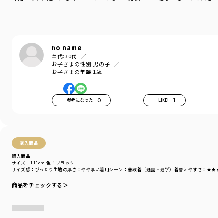
no name
年代:
30代
お子さまの性別:
男の子
お子さまの年齢:
1歳
参考になった
0
LIKE!
1
購入商品
購入商品
サイズ：110cm
色：ブラック
サイズ感
：ぴったり
生地の厚さ
：やや厚い
着用シーン
：普段着（通園・通学）
着替えやすさ
：★★
商品をチェックする＞