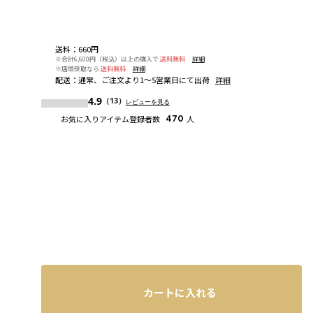
送料
：
660円
※合計6,600円（税込）以上の購入で
送料無料
詳細
※店頭受取なら
送料無料
詳細
配送
：
通常、ご注文より1～5営業日にて出荷
詳細
4.9
（13）
レビューを見る
お気に入りアイテム登録者数
470
人
カートに入れる