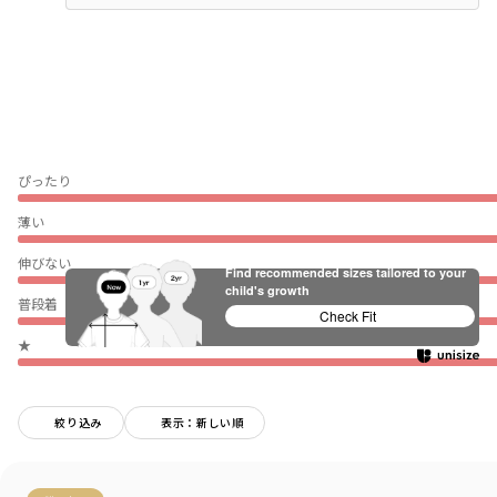
ぴったり
薄い
伸びない
Find recommended sizes tailored to your
child's growth
普段着（通園・通学）
Check Fit
★
絞り込み
表示：新しい順