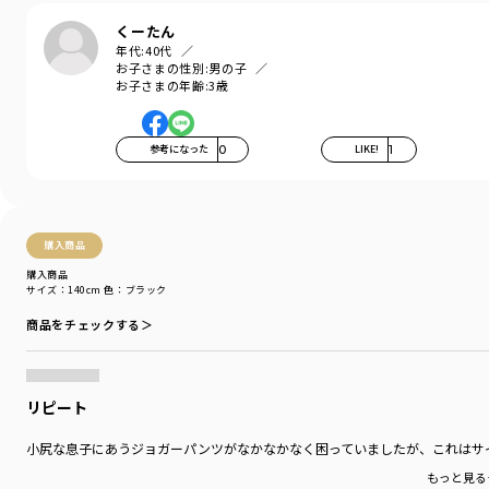
くーたん
-----
年代:
40代
ポケット：あり
お子さまの性別:
男の子
ウエストゴム調整：可
お子さまの年齢:
3歳
着用イメージ/カラー：ブラック
モデル：身長107.6cm 体重17kg
参考になった
0
LIKE!
1
サイズ：サイズ110
ブランド
／
branshes
シーズン
／
アウトレット
カテゴリ
／
ボトムス
>
ロングパンツ
購入商品
カラー
／
ブルー
購入商品
性別タイプ
／
BOY
サイズ：140cm
色：ブラック
商品番号
／
11-5142-377
商品をチェックする＞
リピート
小尻な息子にあうジョガーパンツがなかなかなく困っていましたが、これはサ
もっと見る