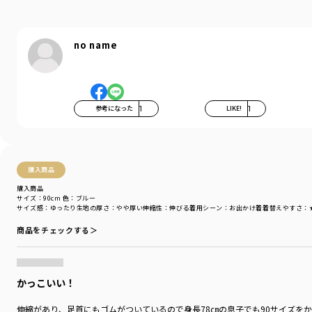
no name
参考になった
1
LIKE!
1
購入商品
購入商品
サイズ：90cm
色：ブルー
サイズ感
：ゆったり
生地の厚さ
：やや厚い
伸縮性
：伸びる
着用シーン
：お出かけ着
着替えやすさ
：
商品をチェックする＞
かっこいい！
伸縮があり、足首にもゴムがついているので身長78㎝の息子でも90サイズを