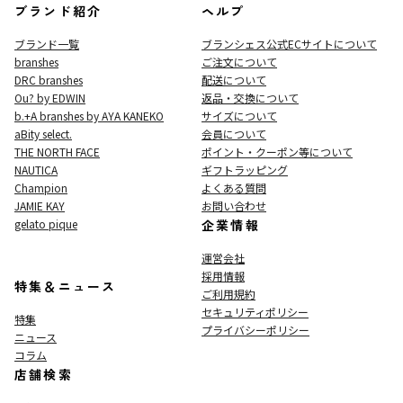
ブランド紹介
ヘルプ
ブランド一覧
ブランシェス公式ECサイト
について
branshes
ご注文について
DRC branshes
配送について
Ou? by EDWIN
返品・交換について
b.+A branshes by AYA KANEKO
サイズについて
aBity select.
会員について
THE NORTH FACE
ポイント・クーポン等について
NAUTICA
ギフトラッピング
Champion
よくある質問
JAMIE KAY
お問い合わせ
gelato pique
企業情報
運営会社
採用情報
特集＆ニュース
ご利用規約
セキュリティポリシー
特集
プライバシーポリシー
ニュース
コラム
店舗検索