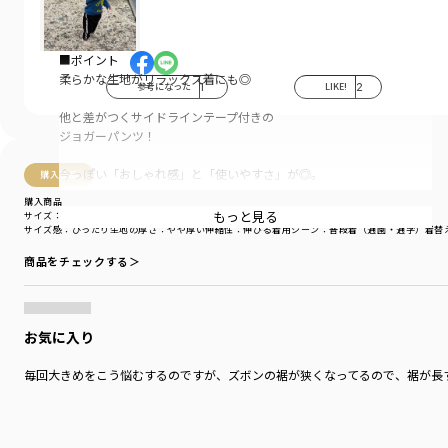
■ポイント
柔らかな生地がリラックス着にも◎
参考になった
1
LIKE!
2
他と差がつくサイドラインテープ付きの
ジョガーパンツ！
今っぽい「おしゃれ感」と「使いやすさ」が◎。
購入商品
購入商品
キッズにぴったりの
もっと見る
サイズ：100cm
色：ブラック
「伸びの良いストレッチ」ミニ裏毛を使用。
サイズ感
：ぴったり
生地の厚さ
：やや厚い
伸縮性
：伸びる
着用シーン
：普段着（通園・通学）
着替
商品をチェックする＞
股下に小さいマチ付きで
より動きやすくなっています。
足首が絞られているので、スニーカーなどの
お気に入り
靴の脱ぎ履きの邪魔にならないので◎
毎回大きめをこう悩むするのですが、ズボンの裾が狭くなってるので、裾が長
どんなコーデにも合わせやすいブラックと
こだわりのビンテージ加工デニムの2色カラー展開。
160センチはネット限定販売のサイズです。