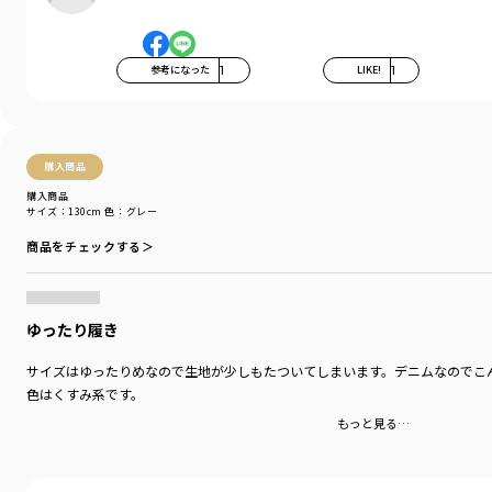
ウォッシュ加工の特徴となりますので不良品ではございません。
上記の点をあらかじめご了承の上、ご注文くださいませ。
参考になった
1
LIKE!
1
ブルー:青空
ネイビーブルー:星空
グレー:夜空
ミックス:カミナリグモ
購入商品
-----
購入商品
透け感：なし
サイズ：130cm
色：グレー
伸縮性：あり
商品をチェックする＞
ポケット：あり
裏地：なし
ウエストゴム調整：可
ゆったり履き
着用イメージ/カラー：86:カミナリグモ
モデル：身長109.5cm 体重18kg
サイズはゆったりめなので生地が少しもたついてしまいます。デニムなのでこ
サイズ：サイズ110
色はくすみ系です。
ブランド
／
branshes
もっと見る…
シーズン
／
アウトレット
カテゴリ
／
ボトムス
>
ロングパンツ
カラー
／
その他カラー