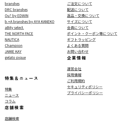
branshes
ご注文について
DRC branshes
配送について
Ou? by EDWIN
返品・交換について
b.+A branshes by AYA KANEKO
サイズについて
aBity select.
会員について
THE NORTH FACE
ポイント・クーポン等について
NAUTICA
ギフトラッピング
Champion
よくある質問
JAMIE KAY
お問い合わせ
gelato pique
企業情報
運営会社
採用情報
特集＆ニュース
ご利用規約
セキュリティポリシー
特集
プライバシーポリシー
ニュース
コラム
店舗検索
店舗検索