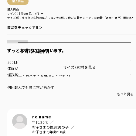
購入商品
購入商品
サイズ：140cm
色：グレー
サイズ感
：ゆったり
生地の厚さ
：厚い
伸縮性
：伸びる
着用シーン
：普段着（通園・通学）
着替えや
商品をチェックする＞
アイテム説明
ずっとお世話になっています。
365日長ズボンを履いている息子。
サイズ/素材を見る
体幹が弱い為、すぐ転んで怪我をしてしまうので
怪我防止で長ズボンを着用しています。
何回転んでも膝に穴があかず
買う際は、いつもサイズアップの時のみ
もっと見る
110cm〜150cm(現在)
お世話になっており
もう何代目か分からないくらいです（笑）
no name
履くサイズがなくなるまで
年代:
30代
お世話になろうと思います！
お子さまの性別:
男の子
お子さまの年齢:
10歳