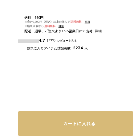
送料
：
660円
※合計6,600円（税込）以上の購入で
送料無料
詳細
※店頭受取なら
送料無料
詳細
配送
：
通常、ご注文より1～5営業日にて出荷
詳細
4.7
（311）
レビューを見る
お気に入りアイテム登録者数
2234
人
カートに入れる