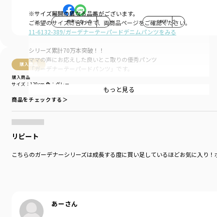
※サイズ展開の異なる品番がございます。
参考になった
1
LIKE!
2
ご希望のサイズに合わせて、両商品ページをご確認ください。
11-6132-389/ガーデナーテーパードデニムパンツをみる
シリーズ累計70万本突破！！
ママの声にお応えした良いとこ取りの優秀パンツ
購入商品
「ガーデナーテーパードパンツ」です。
購入商品
サイズ：120cm
色：グレー
■ポイント
もっと見る
子どもがはきやすく動きやすい立体的なシルエット。
商品をチェックする＞
毎日使っていただけるしっかりとした丈夫で
伸びのある生地を使用しています。
ゆったりとした腰回りから、裾はすっきりと。
リピート
お洒落なテーパードデザイン。
こちらのガーデナーシリーズは成長する度に買い足しているほどお気に入り！
履きやすくて動きやすい、男の子も女の子も使える
万能パンツです。
右後ろのポケットにはガーデナーパンツの目印でもある
フラッシャーが付いています。
あーさん
※一点一点、多少の色差が出ることがございますが