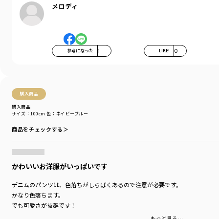
性別タイプ
／
BOY
メロディ
商品番号
／
11-5232-490
参考になった
1
LIKE!
0
購入商品
購入商品
サイズ：100cm
色：ネイビーブルー
商品をチェックする＞
かわいいお洋服がいっぱいです
デニムのパンツは、色落ちがしらばくあるので注意が必要です。
かなり色落ちます。
でも可愛さが抜群です！
もっと見る…