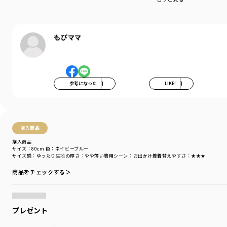
もぴママ
参考になった
1
LIKE!
1
購入商品
購入商品
サイズ：80cm
色：ネイビーブルー
サイズ感
：ゆったり
生地の厚さ
：やや薄い
着用シーン
：お出かけ着
着替えやすさ
：★★★
商品をチェックする＞
プレゼント