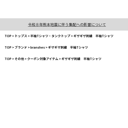
令和８年熊本地震に伴う集配への影響について
TOP
>
トップス
>
半袖Tシャツ・タンクトップ
>
ギザギザ刺繍 半袖Tシャツ
TOP
>
ブランド
>
branshes
>
ギザギザ刺繍 半袖Tシャツ
TOP
>
その他
>
クーポン対象アイテム
>
ギザギザ刺繍 半袖Tシャツ