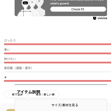
child's growth
Check Fit
ぴったり
薄い
伸びない
普段着（通園・通学）
★
アイテム説明
絞り込み
表示：新しい順
サイズ/素材を見る