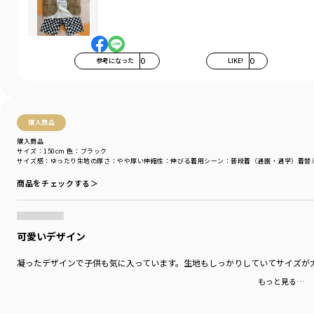
太い糸を使用した天竺で
丈夫で型崩れしにくいしっかりとした素材です。
-----
伸縮性：あり
参考になった
0
LIKE!
0
透け感：ベージュカラーはカラー特性上、やや透け感が
ございます。
着用イメージ/カラー：アイボリー
モデル：身長108.0cm 体重17kg
購入商品
サイズ：サイズ110
購入商品
サイズ：150cm
色：ブラック
サイズ感
：ゆったり
生地の厚さ
：やや厚い
伸縮性
：伸びる
着用シーン
：普段着（通園・通学）
着替
ブランド
／
branshes
シーズン
／
アウトレット
商品をチェックする＞
カテゴリ
／
トップス
>
半袖Tシャツ・タンクトップ
カラー
／
ブラウン
性別タイプ
／
BOY
対象イベント
／
再値下げアイテム
可愛いデザイン
商品番号
／
11-5206-389
凝ったデザインで子供も気に入っています。生地もしっかりしていてサイズが
もっと見る…