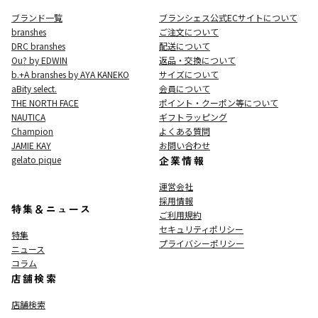
ブランド一覧
ブランシェス公式ECサイト
について
branshes
ご注文について
DRC branshes
配送について
Ou? by EDWIN
返品・交換について
b.+A branshes by AYA KANEKO
サイズについて
aBity select.
会員について
THE NORTH FACE
ポイント・クーポン等について
NAUTICA
ギフトラッピング
Champion
よくある質問
JAMIE KAY
お問い合わせ
gelato pique
企業情報
運営会社
採用情報
特集＆ニュース
ご利用規約
セキュリティポリシー
特集
プライバシーポリシー
ニュース
コラム
店舗検索
店舗検索