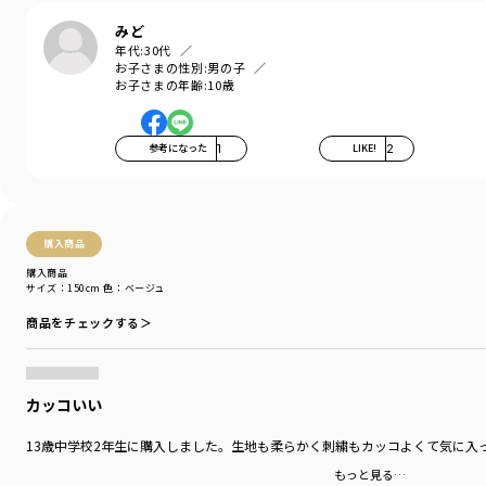
みど
年代:
30代
お子さまの性別:
男の子
お子さまの年齢:
10歳
参考になった
1
LIKE!
2
購入商品
購入商品
サイズ：150cm
色：ベージュ
商品をチェックする＞
カッコいい
13歳中学校2年生に購入しました。生地も柔らかく刺繍もカッコよくて気に入
もっと見る…