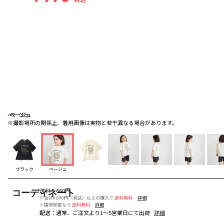
ベージュ
ベージュ
ベージュ
※撮影場所の関係上、着用画像は実物と若干異なる場合があります。
ブラック
ベージュ
送料
：
660円
コーディネート
※合計6,600円（税込）以上の購入で
送料無料
詳細
※店頭受取なら
送料無料
詳細
配送
：
通常、ご注文より1～5営業日にて出荷
詳細