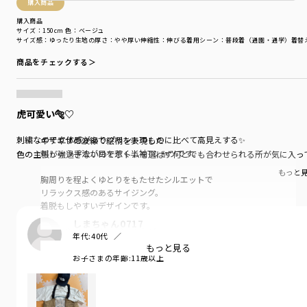
購入商品
購入商品
サイズ：150cm
色：ベージュ
サイズ感
：ゆったり
生地の厚さ
：やや厚い
伸縮性
：伸びる
着用シーン
：普段着（通園・通学）
着替
商品をチェックする＞
虎可愛い🐅♡
刺繍なので立体感がありプリントのものに比べて高見えする✨
ギザギザの波線で絵柄を表現した
刺しゅう手法が目を惹く半袖Tシャツです。
色の主張が強過ぎないのでボトムを選ばず何とでも合わせられる所が気に入っ
もっと
胸周りを程よくゆとりをもたせたシルエットで
リラックス感のあるサイジング。
着脱もしやすいデザインです。
しまちゃん0717
デニムやペインターパンツなどの
年代:
40代
カジュアルスタイルにおすすめ。
お子さまの性別:
男の子
もっと見る
これ一枚で存在感のあるスタイリングが楽しめます。
お子さまの年齢:
11歳以上
■素材
無地部分:綿100%