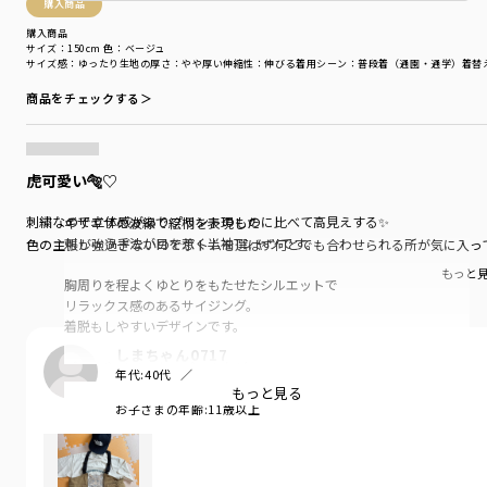
購入商品
購入商品
サイズ：150cm
色：ベージュ
サイズ感
：ゆったり
生地の厚さ
：やや厚い
伸縮性
：伸びる
着用シーン
：普段着（通園・通学）
着替
商品をチェックする＞
虎可愛い🐅♡
刺繍なので立体感がありプリントのものに比べて高見えする✨
ギザギザの波線で絵柄を表現した
刺しゅう手法が目を惹く半袖Tシャツです。
色の主張が強過ぎないのでボトムを選ばず何とでも合わせられる所が気に入っ
もっと
胸周りを程よくゆとりをもたせたシルエットで
リラックス感のあるサイジング。
着脱もしやすいデザインです。
しまちゃん0717
デニムやペインターパンツなどの
年代:
40代
カジュアルスタイルにおすすめ。
お子さまの性別:
男の子
もっと見る
これ一枚で存在感のあるスタイリングが楽しめます。
お子さまの年齢:
11歳以上
■素材
無地部分:綿100%