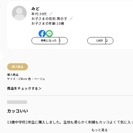
みど
年代:
30代
お子さまの性別:
男の子
お子さまの年齢:
10歳
参考になった
1
LIKE!
2
購入商品
購入商品
サイズ：150cm
色：ベージュ
商品をチェックする＞
カッコいい
13歳中学校2年生に購入しました。生地も柔らかく刺繍もカッコよくて気に入
もっと見る…