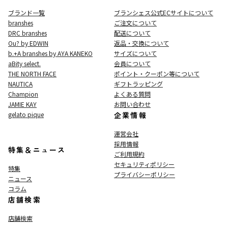
ブランド一覧
ブランシェス公式ECサイト
について
branshes
ご注文について
DRC branshes
配送について
Ou? by EDWIN
返品・交換について
b.+A branshes by AYA KANEKO
サイズについて
aBity select.
会員について
THE NORTH FACE
ポイント・クーポン等について
NAUTICA
ギフトラッピング
Champion
よくある質問
JAMIE KAY
お問い合わせ
gelato pique
企業情報
運営会社
採用情報
特集＆ニュース
ご利用規約
セキュリティポリシー
特集
プライバシーポリシー
ニュース
コラム
店舗検索
店舗検索