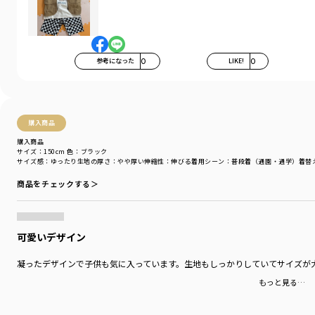
太い糸を使用した天竺で
丈夫で型崩れしにくいしっかりとした素材です。
-----
伸縮性：あり
参考になった
0
LIKE!
0
透け感：ベージュカラーはカラー特性上、やや透け感が
ございます。
着用イメージ/カラー：アイボリー
モデル：身長108.0cm 体重17kg
購入商品
サイズ：サイズ110
購入商品
サイズ：150cm
色：ブラック
サイズ感
：ゆったり
生地の厚さ
：やや厚い
伸縮性
：伸びる
着用シーン
：普段着（通園・通学）
着替
ブランド
／
branshes
シーズン
／
アウトレット
商品をチェックする＞
カテゴリ
／
トップス
>
半袖Tシャツ・タンクトップ
カラー
／
ブラック
性別タイプ
／
BOY
対象イベント
／
再値下げアイテム
可愛いデザイン
商品番号
／
11-5206-389
凝ったデザインで子供も気に入っています。生地もしっかりしていてサイズが
もっと見る…