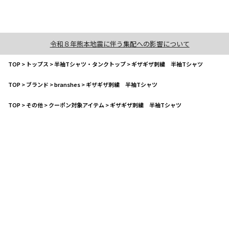
令和８年熊本地震に伴う集配への影響について
TOP
>
トップス
>
半袖Tシャツ・タンクトップ
>
ギザギザ刺繍 半袖Tシャツ
TOP
>
ブランド
>
branshes
>
ギザギザ刺繍 半袖Tシャツ
TOP
>
その他
>
クーポン対象アイテム
>
ギザギザ刺繍 半袖Tシャツ