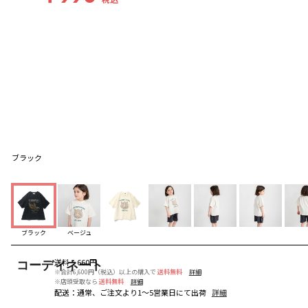
ブラック
ブラック
ベージュ
送料
：
660円
コーディネート
※合計6,600円（税込）以上の購入で
送料無料
詳細
※店頭受取なら
送料無料
詳細
配送
：
通常、ご注文より1～5営業日にて出荷
詳細