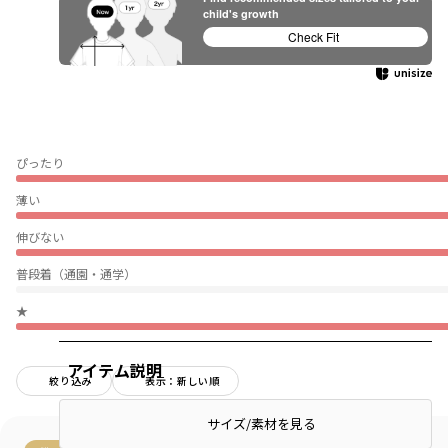
child's growth
Check Fit
ぴったり
薄い
伸びない
普段着（通園・通学）
★
アイテム説明
絞り込み
表示：新しい順
サイズ/素材を見る