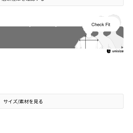
s tailored to your child's growth
Check Fit
サイズ/素材を見る