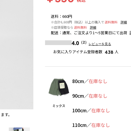
送料
：
660円
※合計6,600円（税込）以上の購入で
送料無料
詳細
※店頭受取なら
送料無料
詳細
配送
：
通常、ご注文より1～5営業日にて出荷
4.0
（2）
レビューを見る
お気に入りアイテム登録者数
人
438
80cm
／
在庫なし
90cm
／
在庫なし
ミックス
100cm
／
在庫なし
ります。
ミックス
※撮影場所の関係上、着用画像は実物と若干異
110cm
／
在庫なし