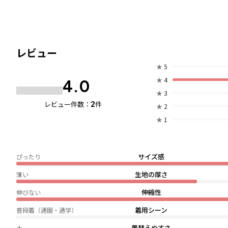
レビュー
★
5
★
4
4.0
★
3
2
レビュー件数：
件
★
2
★
1
サイズ感
ぴったり
生地の厚さ
薄い
伸縮性
伸びない
着用シーン
普段着（通園・通学）
着替えやすさ
★