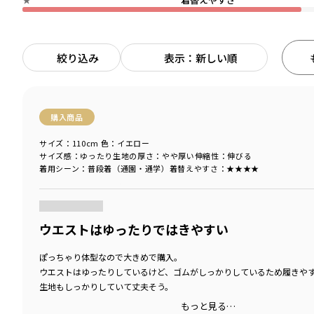
絞り込み
表示：新しい順
購入商品
サイズ：110cm
色：イエロー
サイズ感
：ゆったり
生地の厚さ
：やや厚い
伸縮性
：伸びる
着用シーン
：普段着（通園・通学）
着替えやすさ
：★★★★
商品をチェックする＞
ウエストはゆったりではきやすい
ぽっちゃり体型なので大きめで購入。
ウエストはゆったりしているけど、ゴムがしっかりしているため履きや
生地もしっかりしていて丈夫そう。
もっと見る…