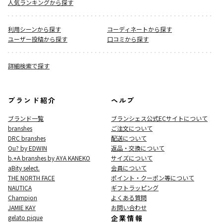
人気ランキングから探す
利用シーンから探す
コーディネートから探す
ユーザー投稿から探す
口コミから探す
詳細検索で探す
ブランド紹介
ヘルプ
ブランド一覧
ブランシェス公式ECサイト
について
branshes
ご注文について
DRC branshes
配送について
Ou? by EDWIN
返品・交換について
b.+A branshes by AYA KANEKO
サイズについて
aBity select.
会員について
THE NORTH FACE
ポイント・クーポン等について
NAUTICA
ギフトラッピング
Champion
よくある質問
JAMIE KAY
お問い合わせ
gelato pique
企業情報