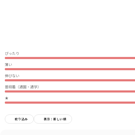
スタイリングしやすいカラー展開なので
レジャーや普段使いにおすすめです。
■素材
「REPREVE Our Ocean」
海洋ゴミを回収して作成した繊維「REPREVE Our Ocean」
を用いた環境へ配慮した再生PET繊維素材を使用しています。
ぴったり
-----
伸縮性：あり
薄い
ポケット：あり
透け感：なし
伸びない
着用イメージ/カラー：チャコールグレー
普段着（通園・通学）
モデル：身長108.0cm 体重17kg
サイズ：サイズ110
★
ブランド
／
branshes
シーズン
／
アウトレット
絞り込み
表示：新しい順
カテゴリ
／
トップス
>
半袖Tシャツ・タンクトップ
カラー
／
グレー
性別タイプ
／
BOY