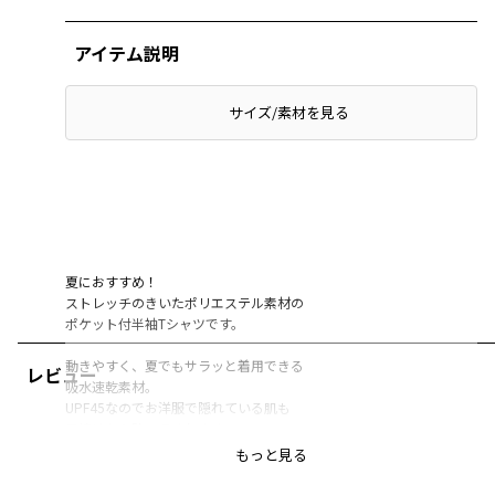
アイテム説明
サイズ/素材を見る
夏におすすめ！
ストレッチのきいたポリエステル素材の
ポケット付半袖Tシャツです。
動きやすく、夏でもサラッと着用できる
レビュー
吸水速乾素材。
UPF45なのでお洋服で隠れている肌も
日焼けから防いでくれます。
もっと見る
ファスナーの付いたおおきめのポケットが
デザインのアクセントになっています。