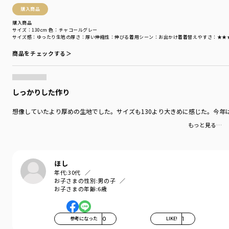
対象イベント
／
再値下げアイテム
購入商品
商品番号
／
11-5206-391
購入商品
サイズ：130cm
色：チャコールグレー
サイズ感
：ゆったり
生地の厚さ
：厚い
伸縮性
：伸びる
着用シーン
：お出かけ着
着替えやすさ
：★★
商品をチェックする＞
しっかりした作り
想像していたより厚めの生地でした。サイズも130より大きめに感じた。今年
もっと見る…
ほし
年代:
30代
お子さまの性別:
男の子
お子さまの年齢:
6歳
参考になった
0
LIKE!
1