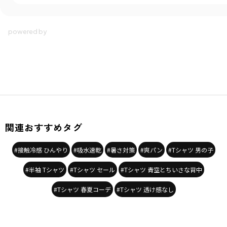
関連おすすめタグ
#接触冷感 ひんやり
#吸水速乾
#暑さ対策
#爽パン
#Tシャツ 男の子
#半袖 Tシャツ
#Tシャツ セール
#Tシャツ 青空とちいさな背中
#Tシャツ 春夏コーデ
#Tシャツ 透け感なし