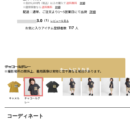
※合計6,600円（税込）以上の購入で
送料無料
詳細
※店頭受取なら
送料無料
詳細
配送
：
通常、ご注文より1～5営業日にて出荷
詳細
3.0
（1）
レビューを見る
お気に入りアイテム登録者数
117
人
チャコールグレー
チャコールグレー
チャコールグレー
カートに入れる
※撮影場所の関係上、着用画像は実物と若干異なる場合があります。
キャメル
チャコールグ
レー
コーディネート