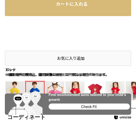
カートに入れる
店頭在庫を確認する
お気に入り追加
ブルー
ピンク
レッド
※撮影場所の関係上、着用画像は実物と若干異なる場合があります。
※撮影場所の関係上、着用画像は実物と若干異なる場合があります。
※撮影場所の関係上、着用画像は実物と若干異なる場合があります。
Find recommended sizes tailored to your child's
growth
イエロー
ブルー
ピンク
レッド
Check Fit
コーディネート