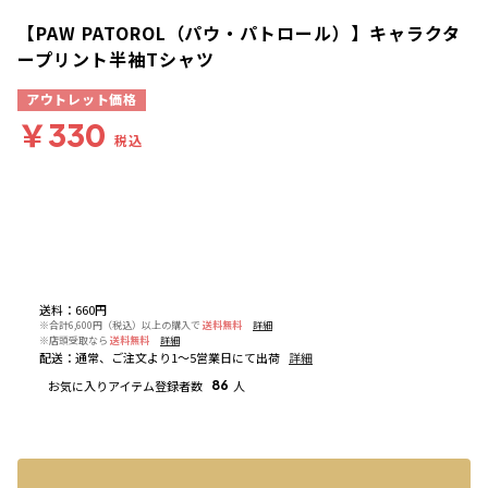
【PAW PATOROL（パウ・パトロール）】キャラクタ
ープリント半袖Tシャツ
アウトレット価格
￥330
税込
送料
：
660円
※合計6,600円（税込）以上の購入で
送料無料
詳細
※店頭受取なら
送料無料
詳細
配送
：
通常、ご注文より1～5営業日にて出荷
詳細
お気に入りアイテム登録者数
86
人