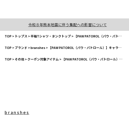
令和８年熊本地震に伴う集配への影響について
TOP
>
トップス
>
半袖Tシャツ・タンクトップ
>
【PAW PATOROL（パウ・パトロール）】キャラクタープリント半袖Tシャツ
TOP
>
ブランド
>
branshes
>
【PAW PATOROL（パウ・パトロール）】キャラクタープリント半袖Tシャツ
TOP
>
その他
>
クーポン対象アイテム
>
【PAW PATOROL（パウ・パトロール）】キャラクタープリント半袖Tシャツ
branshes