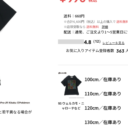
送料
：
660円
※合計6,600円（税込）以上の購入で
送料無
※店頭受取なら
送料無料
詳細
配送
：
通常、ご注文より1～5営業日に
4.8
（12）
レビューを見る
お気に入りアイテム登録者数
363
100cm
／
在庫あり
110cm
／
在庫あり
93:ウェルカモ・ニ
120cm
／
在庫あり
ャローテなど
と若干異なる場合が
93:ウェルカモ・ニャローテなど
130cm
／
在庫あり