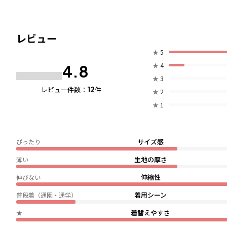
レビュー
★
5
★
4
4.8
★
3
12
レビュー件数：
件
★
2
★
1
サイズ感
ぴったり
生地の厚さ
薄い
伸縮性
伸びない
着用シーン
普段着（通園・通学）
着替えやすさ
★