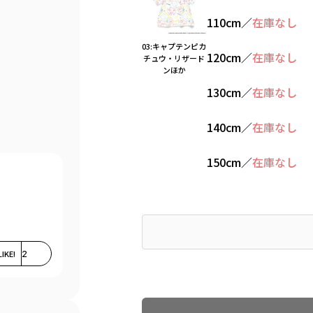
110cm
／
在庫なし
03:キャプテンピカ
120cm
／
在庫なし
チュウ・リザード
ンほか
130cm
／
在庫なし
140cm
／
在庫なし
150cm
／
在庫なし
LIKE!
2
Find recommended size