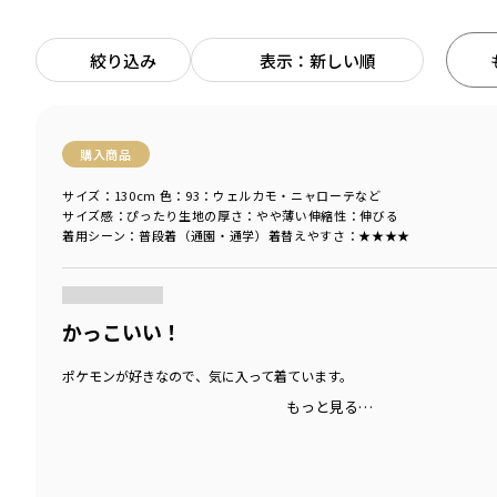
絞り込み
表示：新しい順
購入商品
サイズ：130cm
色：93：ウェルカモ・ニャローテなど
サイズ感
：ぴったり
生地の厚さ
：やや薄い
伸縮性
：伸びる
着用シーン
：普段着（通園・通学）
着替えやすさ
：★★★★
商品をチェックする＞
かっこいい！
ポケモンが好きなので、気に入って着ています。
もっと見る…