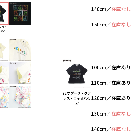
140cm
／
在庫なし
150cm
／
在庫なし
ルカモ・
テなど
100cm
／
在庫あり
110cm
／
在庫あり
92:ホゲータ・クワ
120cm
／
在庫あり
ッス・ニャオハな
ど
130cm
／
在庫なし
140cm
／
在庫なし