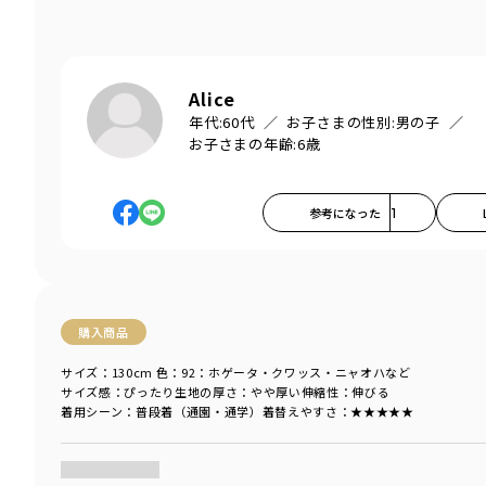
Alice
年代:
60代
お子さまの性別:
男の子
お子さまの年齢:
6歳
参考になった
1
購入商品
サイズ：130cm
色：92：ホゲータ・クワッス・ニャオハなど
サイズ感
：ぴったり
生地の厚さ
：やや厚い
伸縮性
：伸びる
着用シーン
：普段着（通園・通学）
着替えやすさ
：★★★★★
商品をチェックする＞