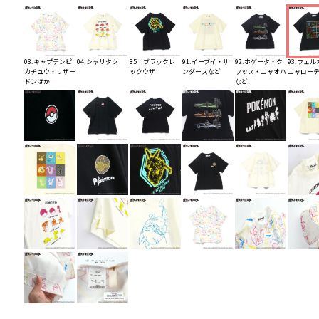
03:キャプテンピ
04:シャリタツ
85：ブラックレ
91:イーブイ・サ
92:ホゲータ・ク
93:ウェ
カチュウ・リザー
ックウザ
ンダースなど
ワッス・ニャオハ
ニャロー
ドンほか
など