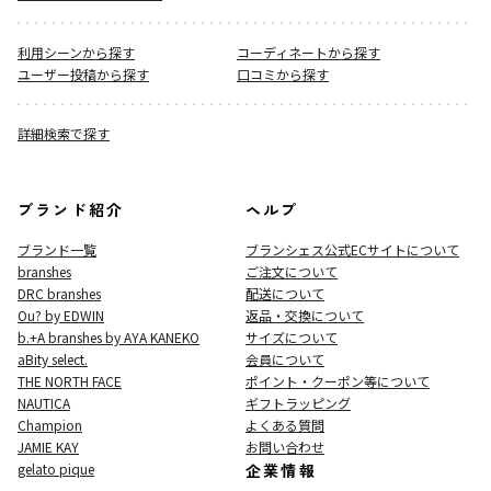
利用シーンから探す
コーディネートから探す
ユーザー投稿から探す
口コミから探す
詳細検索で探す
ブランド紹介
ヘルプ
ブランド一覧
ブランシェス公式ECサイト
について
branshes
ご注文について
DRC branshes
配送について
Ou? by EDWIN
返品・交換について
b.+A branshes by AYA KANEKO
サイズについて
aBity select.
会員について
THE NORTH FACE
ポイント・クーポン等について
NAUTICA
ギフトラッピング
Champion
よくある質問
JAMIE KAY
お問い合わせ
gelato pique
企業情報