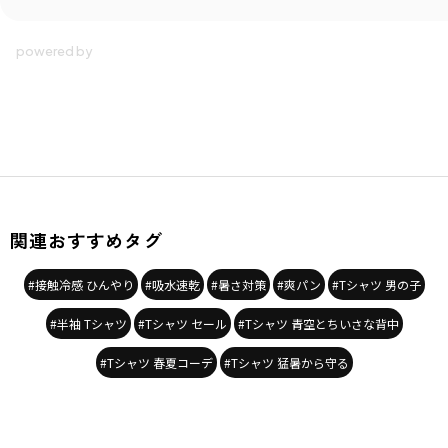
関連おすすめタグ
#接触冷感 ひんやり
#吸水速乾
#暑さ対策
#爽パン
#Tシャツ 男の子
#半袖 Tシャツ
#Tシャツ セール
#Tシャツ 青空とちいさな背中
#Tシャツ 春夏コーデ
#Tシャツ 猛暑から守る