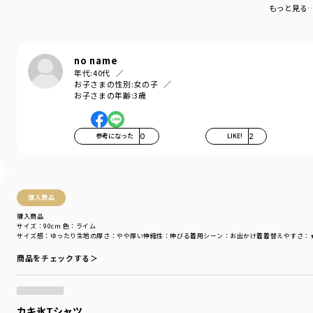
もっと見る
サイズ：サイズ110
ブランド
／
branshes
シーズン
／
アウトレット
no name
カテゴリ
／
トップス
>
半袖Tシャツ・タンクトップ
年代:
40代
カラー
／
ホワイト
お子さまの性別:
女の子
性別タイプ
／
BOY
お子さまの年齢:
3歳
対象イベント
／
再値下げアイテム
商品番号
／
11-5206-399
参考になった
0
LIKE!
2
購入商品
購入商品
サイズ：90cm
色：ライム
サイズ感
：ゆったり
生地の厚さ
：やや厚い
伸縮性
：伸びる
着用シーン
：お出かけ着
着替えやすさ
：
商品をチェックする＞
カキ氷Tシャツ