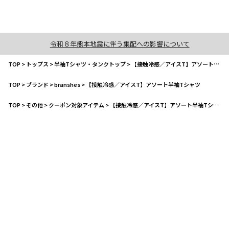
令和８年熊本地震に伴う集配への影響について
TOP
>
トップス
>
半袖Tシャツ・タンクトップ
>
【接触冷感／アイスT】アソート半袖Tシャツ
TOP
>
ブランド
>
branshes
>
【接触冷感／アイスT】アソート半袖Tシャツ
TOP
>
その他
>
クーポン対象アイテム
>
【接触冷感／アイスT】アソート半袖Tシャツ