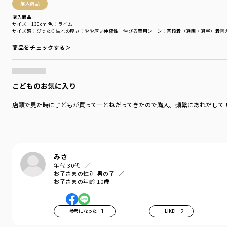
購入商品
購入商品
サイズ：130cm
色：ライム
サイズ感
：ぴったり
生地の厚さ
：やや厚い
伸縮性
：伸びる
着用シーン
：普段着（通園・通学）
着替
商品をチェックする＞
こどものお気に入り
店頭で見た時に子どもが買ってーとねだってきたので購入。頻繁にあれだして
みさ
年代:
30代
お子さまの性別:
男の子
お子さまの年齢:
10歳
参考になった
1
LIKE!
2