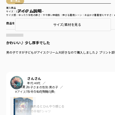
購入商品
購入商品
アイテム説明
サイズ：120cm
色：ブルーグレー
サイズ感
：ゆったり
生地の厚さ
：やや厚い
伸縮性
：伸びる
着用シーン
：お出かけ着
着替えやすさ
：
商品をチェックする＞
サイズ/素材を見る
かわいい♪ 少し厚手でした
男の子ですが子どもがアイスクリーム大好きなので購入しました♪ プリント
さんさん
年代:
40代
2025夏♪
お子さまの性別:
男の子
お子さまの年齢:
3歳
#アイスTシャツはじめました
■ポイント
夏に嬉しい触れるとひんやり感じる
”接触冷感”の半袖Tシャツ