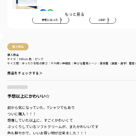
見て、触って楽しい！
美味しそうなアイスモチーフのTシャツです
もっと見る
参考になった
1
LIKE!
1
夏の定番スイーツにきらきら氷のつぶのような
涼しげなスパンコールや
ぷくぷくプリント、カラーによって
モチーフもギミックも異なるデザイン
購入商品
触覚、視覚でも楽しめるTシャツです
購入商品
あそびごころのあるデザインで
サイズ：100cm
色：ピンク
サイズ感
：ゆったり
生地の厚さ
：やや厚い
伸縮性
：伸びる
着用シーン
：普段着（通園・通学）
着替
これ1枚でコーデの主役になります
商品をチェックする＞
男の子も女の子もどちらでも着用して頂けるデザインです
■素材
触れたときにひんやり感じる加工を施しています。
予想以上にかわいい☆
-----
前から気になっていた、Tシャツでもあり
透け感：アイボリーカラーは色の特性上、透け感がございます
ついに購入！！！
伸縮性：あり
想像していた以上に、すごくかわいくて
ぷっくりしているソフトクリームが、またかわいいです
着用イメージ/カラー：ライム
色も鮮やかで、いいお買い物が出来ました！！！
モデル：身長108.2cm 体重15kg