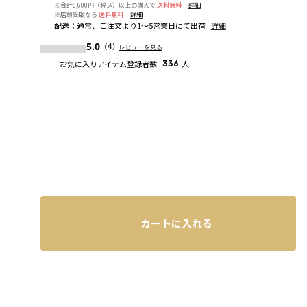
※合計6,600円（税込）以上の購入で
送料無料
詳細
※店頭受取なら
送料無料
詳細
配送
：
通常、ご注文より1～5営業日にて出荷
詳細
5.0
（4）
レビューを見る
お気に入りアイテム登録者数
336
人
カートに入れる