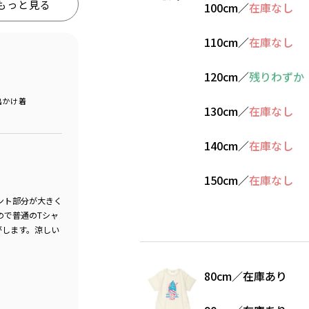
もっと見る
100cm
／
在庫なし
110cm
／
在庫なし
120cm
／
残りわずか
出かけ着
130cm
／
在庫なし
140cm
／
在庫なし
150cm
／
在庫なし
ント部分が大きく
ので普通のTシャ
がします。涼しい
80cm
／
在庫あり