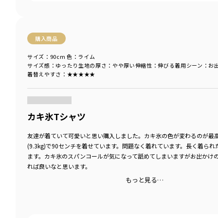
購入商品
サイズ：90cm
色：ライム
サイズ感
：ゆったり
生地の厚さ
：やや厚い
伸縮性
：伸びる
着用シーン
：お
着替えやすさ
：★★★★★
商品をチェックする＞
カキ氷Tシャツ
友達が着ていて可愛いと思い購入しました。カキ氷の色が変わるのが最高
(9.3kg)で90センチを着せています。問題なく着れています。長く着ら
ます。カキ氷のスパンコールが気になって舐めてしまいますがお出かけ
れば良いなと思います。
もっと見る…