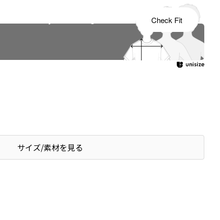
s tailored to your child's growth
Check Fit
サイズ/素材を見る