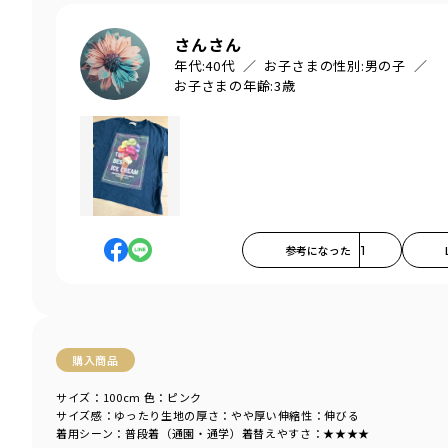
さんさん
年代:
40代
お子さまの性別:
男の子
お子さまの年齢:
3歳
参考になった
1
購入商品
サイズ：100cm
色：ピンク
サイズ感
：ゆったり
生地の厚さ
：やや厚い
伸縮性
：伸びる
着用シーン
：普段着（通園・通学）
着替えやすさ
：★★★★