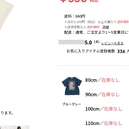
送料
：
660円
※合計6,600円（税込）以上の購入で
送料無
※店頭受取なら
送料無料
詳細
配送
：
通常、ご注文より1～5営業日に
5.0
（4）
レビューを見る
お気に入りアイテム登録者数
336
80cm
／
在庫なし
90cm
／
在庫なし
ブルーグレー
100cm
／
在庫なし
あります。
ピンク
※撮影場所の関係上、着用画像は実物と若干異な
110cm
／
在庫なし