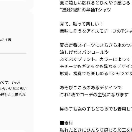
夏に嬉しい触れるとひんやり感じる
”接触冷感”の半袖Tシャツ
見て、触って楽しい！
美味しそうなアイスモチーフのTシ
出かけ着
夏の定番スイーツにきらきら氷のつ
涼しげなスパンコールや
ぷくぷくプリント、カラーによって
モチーフもギミックも異なるデザイ
触覚、視覚でも楽しめるTシャツで
です。8ヶ月
あそびごころのあるデザインで
れたらいいなと思い
これ1枚でコーデの主役になります
の時とかに着られ
男の子も女の子もどちらでも着用し
■素材
触れたときにひんやり感じる加工を