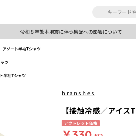
令和８年熊本地震に伴う集配への影響について
】アソート半袖Tシャツ
シャツ
ト半袖Tシャツ
branshes
【接触冷感／アイス
アウトレット価格
￥330
税込