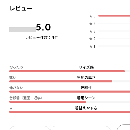
レビュー
★
5
★
4
5.0
★
3
4
レビュー件数：
件
★
2
★
1
サイズ感
ぴったり
生地の厚さ
薄い
伸縮性
伸びない
着用シーン
普段着（通園・通学）
着替えやすさ
★