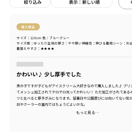
絞り込み
表示：新しい順
購入商品
サイズ：120cm
色：ブルーグレー
サイズ感
：ゆったり
生地の厚さ
：やや厚い
伸縮性
：伸びる
着用シーン
：お
着替えやすさ
：★★★★
商品をチェックする＞
かわいい♪ 少し厚手でした
男の子ですが子どもがアイスクリーム大好きなので購入しました♪ プリ
てメッシュ加工されてテロテロ光ってかわいい！ ただ加工がされてある
ツと比べると厚手ぎみになります。猛暑日や公園遊びには向いてない気
日やクーラーの室内ではちょうどよいかな。
もっと見る…