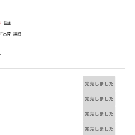
料
詳細
て出荷
詳細
人
完売しました
完売しました
完売しました
る場合があります。
ライム
※撮影場所の関係上、着用画像は実
完売しました