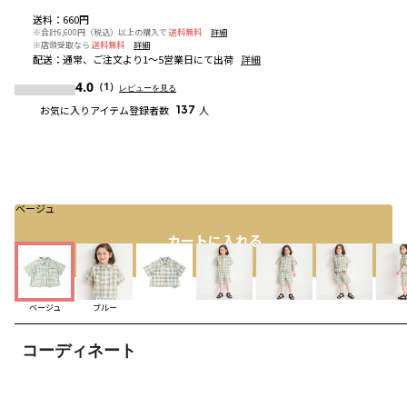
送料
：
660円
※合計6,600円（税込）以上の購入で
送料無料
詳細
※店頭受取なら
送料無料
詳細
配送
：
通常、ご注文より1～5営業日にて出荷
詳細
4.0
（1）
レビューを見る
お気に入りアイテム登録者数
137
人
ベージュ
カートに入れる
ベージュ
ブルー
コーディネート