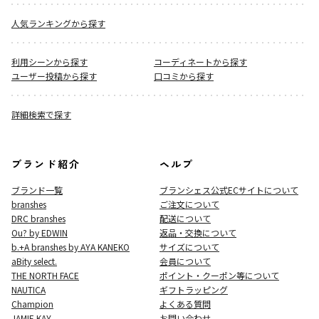
人気ランキングから探す
利用シーンから探す
コーディネートから探す
ユーザー投稿から探す
口コミから探す
詳細検索で探す
ブランド紹介
ヘルプ
ブランド一覧
ブランシェス公式ECサイト
について
branshes
ご注文について
DRC branshes
配送について
Ou? by EDWIN
返品・交換について
b.+A branshes by AYA KANEKO
サイズについて
aBity select.
会員について
THE NORTH FACE
ポイント・クーポン等について
NAUTICA
ギフトラッピング
Champion
よくある質問
JAMIE KAY
お問い合わせ