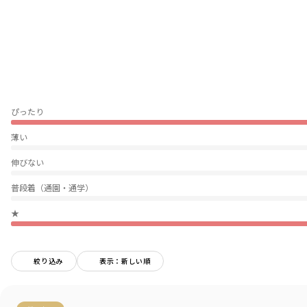
インナーの上にサッと羽織るだけで
いつもとは違うスタイルを楽しんでいただけます
ベビーサイズのカバーオールを同素材でご用意しております
きょうだいでおそろいを楽しめるのは
ブランシェスならでは
ベビー男児のおそろいは商品コメントの
下に記載しております
ぴったり
■素材
本体部分・綿100％生地を使用しています
薄い
【おそろいシリーズ商品一覧】
伸びない
ベビー男児：01-5239-315 商品名【おそろい】ぽこぽこ／サッカーチェッ
ク柄半袖カバーオール
普段着（通園・通学）
キッズ男児：11-5209-404 商品名【おそろい】ぽこぽこ／サッカーチェッ
ク柄半袖シャツ
★
キッズ男児：11-5231-412 商品名【おそろい】ぽこぽこ／サッカーチェッ
ク柄ハーフパンツ
絞り込み
表示：新しい順
-----
透け感：ややあり
伸縮性：なし