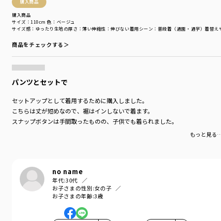
購入商品
着用イメージ/カラー：ブルー
モデル：身長108.0cm 体重18kg
購入商品
サイズ：110cm
色：ベージュ
サイズ：サイズ110
サイズ感
：ゆったり
生地の厚さ
：薄い
伸縮性
：伸びない
着用シーン
：普段着（通園・通学）
着替え
商品をチェックする＞
ブランド
／
branshes
シーズン
／
アウトレット
カテゴリ
／
トップス
>
半袖Tシャツ・タンクトップ
カラー
／
ブラウン
パンツとセットで
性別タイプ
／
BOY
対象イベント
／
再値下げアイテム
セットアップとして着用するために購入しました。
商品番号
／
11-5209-404
こちらは丈が短めなので、裾はインしないで着ます。
スナップボタンは手間取ったものの、子供でも着られました。
もっと見る
no name
年代:
30代
お子さまの性別:
女の子
お子さまの年齢:
3歳