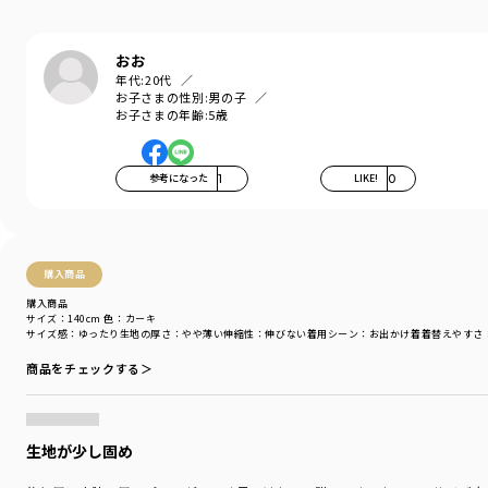
おお
年代:
20代
お子さまの性別:
男の子
お子さまの年齢:
5歳
参考になった
1
LIKE!
0
購入商品
購入商品
サイズ：140cm
色：カーキ
サイズ感
：ゆったり
生地の厚さ
：やや薄い
伸縮性
：伸びない
着用シーン
：お出かけ着
着替えやすさ
商品をチェックする＞
生地が少し固め