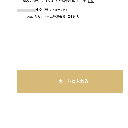
配送
：
通常、ご注文より1～5営業日にて出荷
詳細
4.0
（4）
レビューを見る
お気に入りアイテム登録者数
243
人
カートに入れる