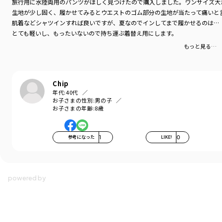
旅行用に水陸両用のパンツがほしく見つけたので購入しました。ワンサイズ大
生地が少し固く、履かせてみるとウエストのゴム部分の生地が当たって痛いと
肌着などシャツインすれば良いですが、夏なのでインしてまで履かせるのは…
とても軽いし、もったいないので持ち運ぶ着替え用にします。
もっと見る…
Chip
年代:
40代
お子さまの性別:
男の子
お子さまの年齢:
8歳
参考になった
1
LIKE!
0