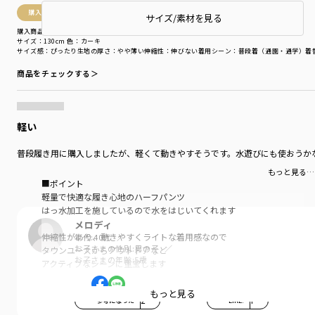
購入商品
サイズ/素材を見る
購入商品
サイズ：130cm
色：カーキ
サイズ感
：ぴったり
生地の厚さ
：やや薄い
伸縮性
：伸びない
着用シーン
：普段着（通園・通学）
着
商品をチェックする＞
軽い
普段履き用に購入しましたが、軽くて動きやすそうです。水遊びにも使おうか
もっと見る…
■ポイント
軽量で快適な履き心地のハーフパンツ
はっ水加工を施しているので水をはじいてくれます
メロディ
伸縮性があり、動きやすくライトな着用感なので
年代:
40代
お子さまの性別:
男の子
タウンユースからアウトドアなど
お子さまの年齢:
5歳
アクティブなシーンに重宝します
シンプルで合わせやすい無地カラー、
もっと見る
参考になった
2
LIKE!
1
カラバリが豊富なので夏のお着替えにおすすめ