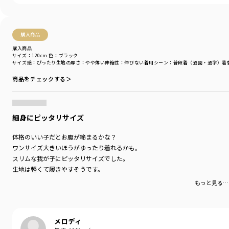
海・プールで使える水陸両用のハーフパンツです
-----
購入商品
透け感：なし
購入商品
伸縮性：ややあり
サイズ：120cm
色：ブラック
ポケット：あり
サイズ感
：ぴったり
生地の厚さ
：やや薄い
伸縮性
：伸びない
着用シーン
：普段着（通園・通学）
着
ウェストゴム調整：可
商品をチェックする＞
着用イメージ/カラー：パープル
モデル：身長108.0cm 体重17kg
サイズ：サイズ110
細身にピッタリサイズ
ブランド
／
branshes
体格のいい子だとお腹が締まるかな？
シーズン
／
アウトレット
ワンサイズ大きいほうがゆったり着れるかも。
カテゴリ
／
ボトムス
>
ショートパンツ・ハーフパンツ
スリムな我が子にピッタリサイズでした。
カラー
／
ブラック
生地は軽くて履きやすそうです。
性別タイプ
／
BOY
対象イベント
／
再値下げアイテム
もっと見る…
商品番号
／
11-5231-422
メロディ