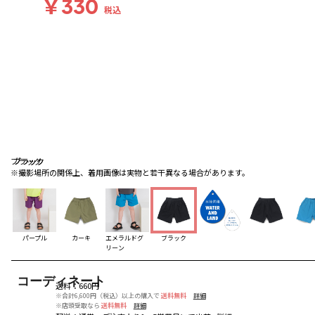
￥330
税込
ブラック
ブラック
ブラック
※撮影場所の関係上、着用画像は実物と若干異なる場合があります。
パープル
カーキ
エメラルドグ
ブラック
リーン
コーディネート
送料
：
660円
※合計6,600円（税込）以上の購入で
送料無料
詳細
※店頭受取なら
送料無料
詳細