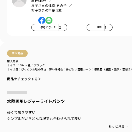
年代:
40代
お子さまの性別:
男の子
お子さまの年齢:
5歳
参考になった
2
LIKE!
1
購入商品
購入商品
サイズ：110cm
色：ブラック
サイズ感
：ぴったり
生地の厚さ
：薄い
伸縮性
：伸びない
着用シーン
：普段着（通園・通学）
着替え
商品をチェックする＞
水陸両用レジャーライトパンツ
軽くて履きやすい
シンプルだからどんな服でも合わせられて良い
もっと見る…