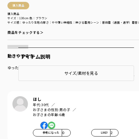
購入商品
購入商品
サイズ：130cm
色：ブラウン
サイズ感
：ゆったり
生地の厚さ
：やや薄い
伸縮性
：伸びる
着用シーン
：普段着（通園・通学）
着替
商品をチェックする＞
アイテム説明
動きやすそう
ゆったりめで動きやすそうです。
サイズ/素材を見る
もっと見る…
ほし
年代:
30代
お子さまの性別:
男の子
お子さまの年齢:
6歳
参考になった
0
LIKE!
2