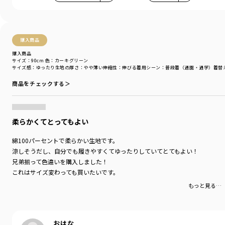
着用イメージ/カラー：カーキグリーン
モデル：身長108.0cm 体重17kg
サイズ：サイズ110
購入商品
購入商品
ブランド
／
branshes
サイズ：90cm
色：カーキグリーン
シーズン
／
アウトレット
サイズ感
：ゆったり
生地の厚さ
：やや薄い
伸縮性
：伸びる
着用シーン
：普段着（通園・通学）
着替
カテゴリ
／
ボトムス
>
ショートパンツ・ハーフパンツ
商品をチェックする＞
カラー
／
ブルー
性別タイプ
／
BOY
対象イベント
／
再値下げアイテム
商品番号
／
11-5241-416
柔らかくてとってもよい
綿100パーセントで柔らかい生地です。
涼しそうだし、自分でも履きやすくてゆったりしていてとてもよい！
兄弟揃って色違いを購入しました！
これはサイズ変わっても買いたいです。
もっと見る…
おはな