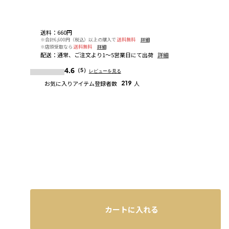
送料
：
660円
※合計6,600円（税込）以上の購入で
送料無料
詳細
※店頭受取なら
送料無料
詳細
配送
：
通常、ご注文より1～5営業日にて出荷
詳細
4.6
（5）
レビューを見る
お気に入りアイテム登録者数
219
人
カートに入れる