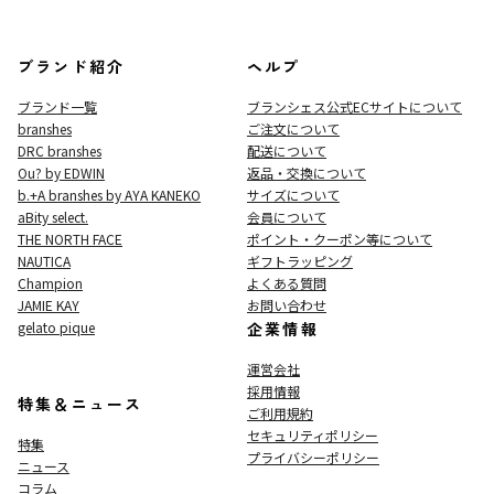
ブランド紹介
ヘルプ
ブランド一覧
ブランシェス公式ECサイト
について
branshes
ご注文について
DRC branshes
配送について
Ou? by EDWIN
返品・交換について
b.+A branshes by AYA KANEKO
サイズについて
aBity select.
会員について
THE NORTH FACE
ポイント・クーポン等について
NAUTICA
ギフトラッピング
Champion
よくある質問
JAMIE KAY
お問い合わせ
gelato pique
企業情報
運営会社
採用情報
特集＆ニュース
ご利用規約
セキュリティポリシー
特集
プライバシーポリシー
ニュース
コラム