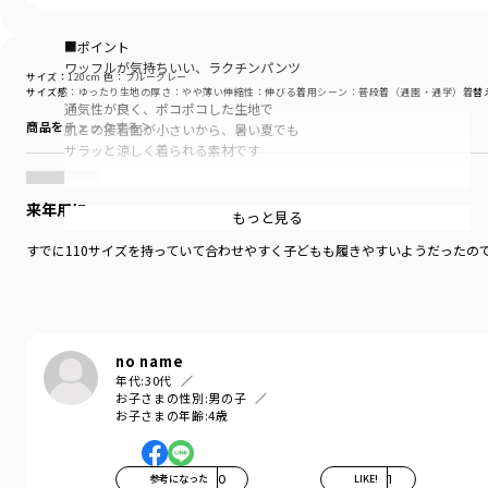
■ポイント
ワッフルが気持ちいい、ラクチンパンツ
サイズ：120cm
色：ブルーグレー
サイズ感
：ゆったり
生地の厚さ
：やや薄い
伸縮性
：伸びる
着用シーン
：普段着（通園・通学）
着替
通気性が良く、ポコポコした生地で
商品をチェックする＞
肌との接着面が小さいから、暑い夏でも
サラッと涼しく着られる素材です
サイドに大き目のポケットと
来年用に
左ポケットの織ネームがデザインのポイントです
もっと見る
すでに110サイズを持っていて合わせやすく子どもも履きやすいようだったの
カラバリも豊富
アースカラーのTシャツや
プリントTシャツとのコーディネートがおすすめ
デイリー使いにはもちろん、
リラックス感のあるコーデにもぴったりな1枚です
no name
年代:
30代
お子さまの性別:
男の子
-----
お子さまの年齢:
4歳
透け感：なし
伸縮性：なし
ポケット：あり
参考になった
0
LIKE!
1
ウエスト調節：可