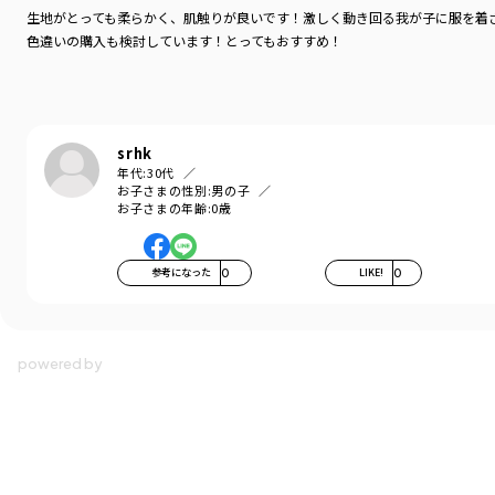
生地がとっても柔らかく、肌触りが良いです！激しく動き回る我が子に服を着
色違いの購入も検討しています！とってもおすすめ！
srhk
年代:
30代
お子さまの性別:
男の子
お子さまの年齢:
0歳
参考になった
0
LIKE!
0