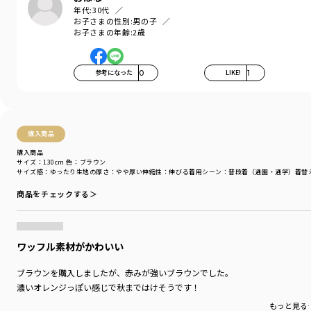
年代:
30代
お子さまの性別:
男の子
お子さまの年齢:
2歳
参考になった
0
LIKE!
1
購入商品
購入商品
サイズ：130cm
色：ブラウン
サイズ感
：ゆったり
生地の厚さ
：やや厚い
伸縮性
：伸びる
着用シーン
：普段着（通園・通学）
着替
商品をチェックする＞
ワッフル素材がかわいい
ブラウンを購入しましたが、赤みが強いブラウンでした。
濃いオレンジっぽい感じで秋まではけそうです！
もっと見る