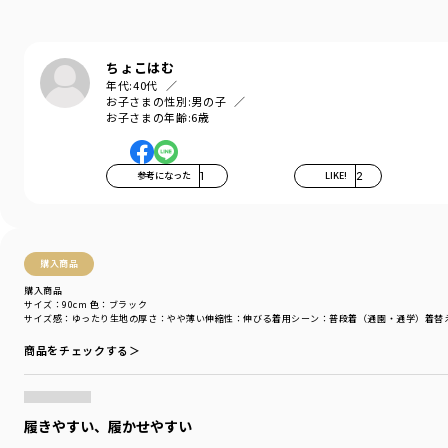
ちょこはむ
年代:
40代
お子さまの性別:
男の子
お子さまの年齢:
6歳
参考になった
1
LIKE!
2
購入商品
購入商品
サイズ：90cm
色：ブラック
サイズ感
：ゆったり
生地の厚さ
：やや薄い
伸縮性
：伸びる
着用シーン
：普段着（通園・通学）
着替
商品をチェックする＞
履きやすい、履かせやすい