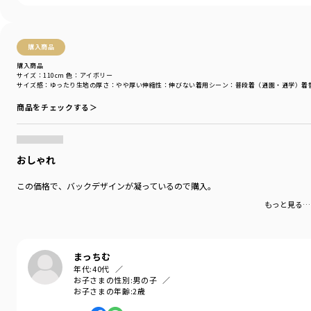
購入商品
購入商品
サイズ：110cm
色：アイボリー
サイズ感
：ゆったり
生地の厚さ
：やや厚い
伸縮性
：伸びない
着用シーン
：普段着（通園・通学）
着
商品をチェックする＞
おしゃれ
この価格で、バックデザインが凝っているので購入。
もっと見る…
まっちむ
年代:
40代
お子さまの性別:
男の子
お子さまの年齢:
2歳