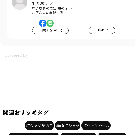
年代:
30代
お子さまの性別:
男の子
お子さまの年齢:
6歳
参考になった
0
LIKE!
1
関連おすすめタグ
#Tシャツ 男の子
#半袖 Tシャツ
#Tシャツ セール