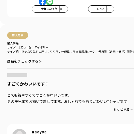
参考になった
0
LIKE!
1
購入商品
購入商品
サイズ：150cm
色：アイボリー
サイズ感
：ぴったり
生地の厚さ
：やや厚い
伸縮性
：伸びる
着用シーン
：普段着（通園・通学）
着替
商品をチェックする＞
すごくかわいいです！
とても着やすくてすごくかわいいです。
男の子兄弟でお揃いで着せてます。おしゃれでもありかわいいTシャツです。
もっと見る…
aaayya