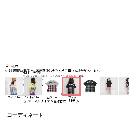
ブラック
ブラック
ブラック
※撮影場所の関係上、着用画像は実物と若干異なる場合があります。
送料
：
660円
※合計6,600円（税込）以上の購入で
送料無料
詳細
※店頭受取なら
送料無料
詳細
配送
：
通常、ご注文より1～5営業日にて出荷
詳細
4.3
（3）
レビューを見る
アイボリー
ライトグリー
杢グレー
ブラック
お気に入りアイテム登録者数
299
人
ン
コーディネート