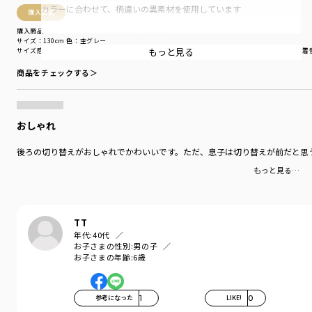
カラーに合わせて、柄違いの異素材を使用しています
購入商品
購入商品
たくさん汗をかく暑い夏のお着替えにおすすめ
サイズ：130cm
色：杢グレー
もっと見る
サイズ感
：ゆったり
生地の厚さ
：やや厚い
伸縮性
：伸びない
着用シーン
：普段着（通園・通学）
着
通園、通学、外遊びなどデイリー使いにはもちろん
商品をチェックする＞
キャンプ等のアウトドアシーンにも活躍してくれます。
-----
透け感：アイボリーは色の特性上、透け感がございます
おしゃれ
伸縮性：あり
後ろの切り替えがおしゃれでかわいいです。ただ、息子は切り替えが前だと思
着用イメージ/カラー：アイボリー
モデル：身長108.0cm 体重17kg
もっと見る…
サイズ：サイズ110
ブランド
／
branshes
TT
シーズン
／
アウトレット
年代:
40代
カテゴリ
／
トップス
>
半袖Tシャツ・タンクトップ
お子さまの性別:
男の子
カラー
／
ブラック
お子さまの年齢:
6歳
性別タイプ
／
BOY
対象イベント
／
再値下げアイテム
商品番号
／
11-5206-415
参考になった
1
LIKE!
0