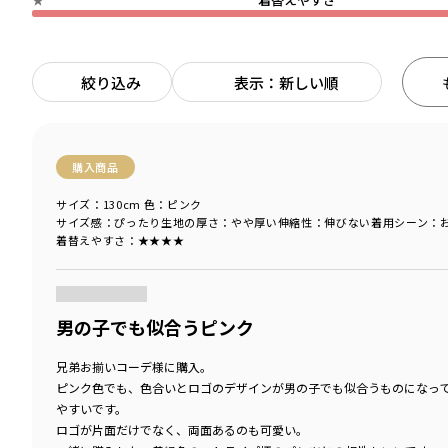
絞り込み
表示：新しい順
購入商品
サイズ：130cm
色：ピンク
サイズ感
：ぴったり
生地の厚さ
：やや厚い
伸縮性
：伸びない
着用シーン
：
着替えやすさ
：★★★★
商品をチェックする＞
男の子でも似合うピンク
兄弟お揃いコーデ様に購入。
ピンク色でも、色合いとロゴのデザインが男の子でも似合うものになっ
やすいです。
ロゴが片面だけでなく、両面あるのも可愛い。