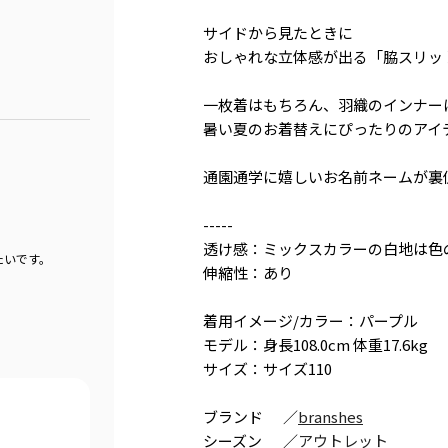
サイドから見たときに
おしゃれな立体感が出る「脇スリッ
一枚着はもちろん、羽織のインナー
暑い夏のお着替えにぴったりのアイ
通園通学に嬉しいお名前ネームが裏
-----
透け感：ミックスカラーの白地は色
たいです。
伸縮性：あり
着用イメージ/カラー：パープル
モデル：身長108.0cm 体重17.6kg
サイズ：サイズ110
ブランド
／
branshes
シーズン
／
アウトレット