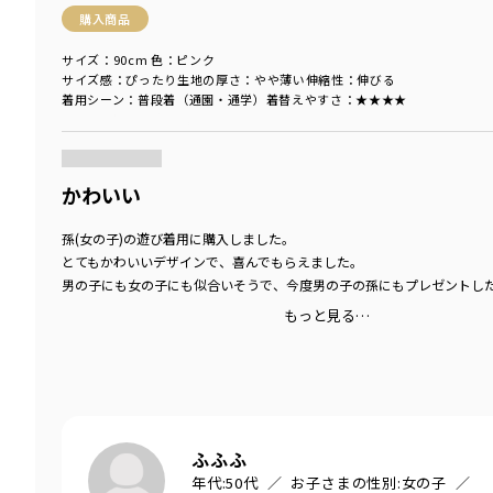
購入商品
サイズ：90cm
色：ピンク
サイズ感
：ぴったり
生地の厚さ
：やや薄い
伸縮性
：伸びる
着用シーン
：普段着（通園・通学）
着替えやすさ
：★★★★
商品をチェックする＞
かわいい
孫(女の子)の遊び着用に購入しました。
とてもかわいいデザインで、喜んでもらえました。
男の子にも女の子にも似合いそうで、今度男の子の孫にもプレゼントし
もっと見る…
ふふふ
年代:
50代
お子さまの性別:
女の子