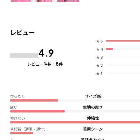
レビュー
★
5
★
4
4.9
★
3
8
レビュー件数：
件
★
2
★
1
サイズ感
ぴったり
生地の厚さ
薄い
伸縮性
伸びない
着用シーン
普段着（通園・通学）
着替えやすさ
★