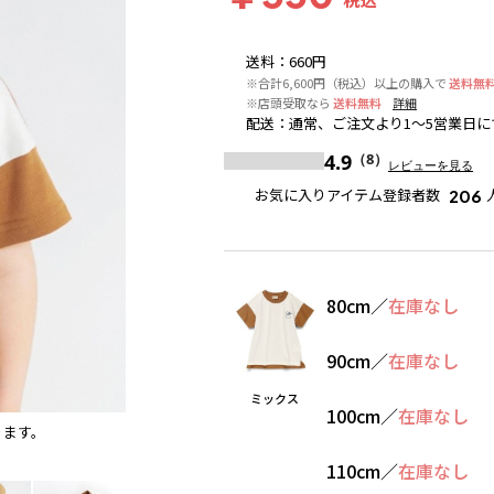
送料
：
660円
※合計6,600円（税込）以上の購入で
送料無
※店頭受取なら
送料無料
詳細
配送
：
通常、ご注文より1～5営業日に
4.9
（8）
レビューを見る
お気に入りアイテム登録者数
206
80cm
／
在庫なし
90cm
／
在庫なし
ミックス
100cm
／
在庫なし
ります。
ミックス
110cm
／
在庫なし