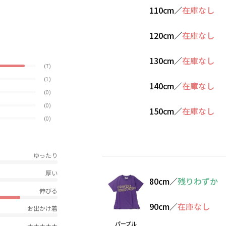
110cm
／
在庫なし
120cm
／
在庫なし
130cm
／
在庫なし
(7)
(1)
140cm
／
在庫なし
(0)
(0)
150cm
／
在庫なし
(0)
ゆったり
厚い
80cm
／
残りわずか
伸びる
90cm
／
在庫なし
お出かけ着
パープル
★★★★★