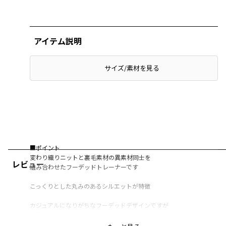
アイテム説明
サイズ/素材を見る
■ポイント
変わり織りニットと裏毛素材の異素材同士を
レビュー
組み合わせたフーデッドトレーナーです
こっくりとした丸みのあるシルエットが特徴
カジュアルになりがちなフーデッドデザインですが
光沢感のある変わり織りが上品な仕上がりになっています