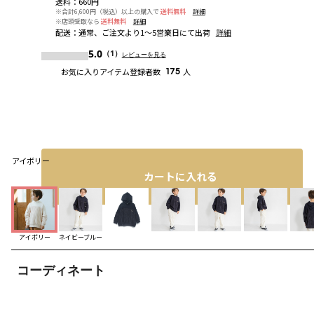
送料
：
660円
※合計6,600円（税込）以上の購入で
送料無料
詳細
※店頭受取なら
送料無料
詳細
配送
：
通常、ご注文より1～5営業日にて出荷
詳細
5.0
（1）
レビューを見る
お気に入りアイテム登録者数
175
人
アイボリー
カートに入れる
アイボリー
ネイビーブルー
コーディネート