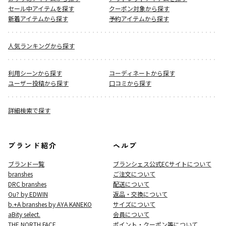
セール中アイテムを探す
クーポン対象から探す
新着アイテムから探す
予約アイテムから探す
人気ランキングから探す
利用シーンから探す
コーディネートから探す
ユーザー投稿から探す
口コミから探す
詳細検索で探す
ブランド紹介
ヘルプ
ブランド一覧
ブランシェス公式ECサイト
について
branshes
ご注文について
DRC branshes
配送について
Ou? by EDWIN
返品・交換について
b.+A branshes by AYA KANEKO
サイズについて
aBity select.
会員について
THE NORTH FACE
ポイント・クーポン等について