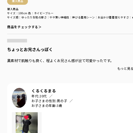
購入商品
カテゴリ
／
トップス
>
トレーナー・パーカー
カラー
／
ホワイト
購入商品
サイズ：100cm
色：ネイビーブルー
性別タイプ
／
BOY
サイズ感
：ゆったり
生地の厚さ
：やや薄い
伸縮性
：伸びる
着用シーン
：お出かけ着
着替えやすさ
：
商品番号
／
11-5404-378
商品をチェックする＞
ちょっとお兄さんっぽく
異素材で肌触りも良く、程よくお兄さん感が出て可愛かったです。
もっと見
くるくるまる
年代:
20代
お子さまの性別:
男の子
お子さまの年齢:
3歳