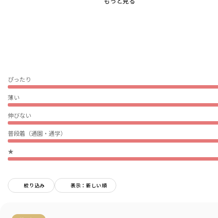
もっと見る
シルエットは自然な落ち感があり、
季節の変わり目にちょうどいい厚さの素材感
胸元の織ネームもさりげないアクセントに
フード部分は厚みを出さないようにしているので
アウターを着た時にごわつかず
着まわしのきくアイテムです
ぴったり
【おそろいシリーズ商品一覧】
薄い
ベビー男児：01-5439-308
【おそろい】異素材切り替えカバーオール
伸びない
-----
普段着（通園・通学）
透け感：なし
伸縮性：あり
★
着用イメージ/カラー：アイボリー
モデル：身長118.0cm 体重21kg
サイズ：サイズ120
絞り込み
表示：新しい順
ブランド
／
branshes
シーズン
／
2025秋冬