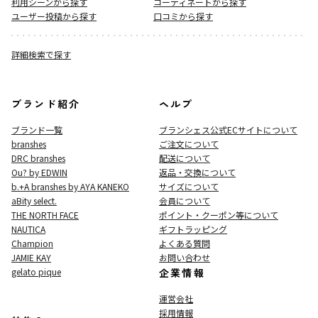
利用シーンから探す
コーディネートから探す
ユーザー投稿から探す
口コミから探す
詳細検索で探す
ブランド紹介
ヘルプ
ブランド一覧
ブランシェス公式ECサイト
について
branshes
ご注文について
DRC branshes
配送について
Ou? by EDWIN
返品・交換について
b.+A branshes by AYA KANEKO
サイズについて
aBity select.
会員について
THE NORTH FACE
ポイント・クーポン等について
NAUTICA
ギフトラッピング
Champion
よくある質問
JAMIE KAY
お問い合わせ
gelato pique
企業情報
運営会社
採用情報