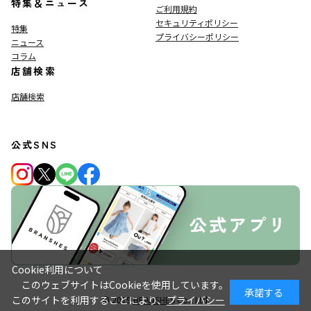
特集＆ニュース
ご利用規約
セキュリティポリシー
特集
プライバシーポリシー
ニュース
コラム
店舗検索
店舗検索
公式SNS
Cookie利用について
このウェブサイトはCookieを使用しています。
承諾する
このサイトを利用することにより、
プライバシー
© 2019
BRANSHES
Co., Ltd.