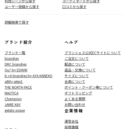
利用シーンから探す
コーディネートから探す
ユーザー投稿から探す
口コミから探す
詳細検索で探す
ブランド紹介
ヘルプ
ブランド一覧
ブランシェス公式ECサイト
について
branshes
ご注文について
DRC branshes
配送について
Ou? by EDWIN
返品・交換について
b.+A branshes by AYA KANEKO
サイズについて
aBity select.
会員について
THE NORTH FACE
ポイント・クーポン等について
NAUTICA
ギフトラッピング
Champion
よくある質問
JAMIE KAY
お問い合わせ
gelato pique
企業情報
運営会社
採用情報