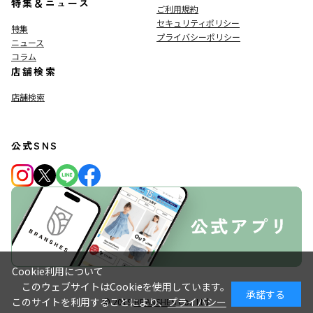
特集＆ニュース
ご利用規約
セキュリティポリシー
特集
プライバシーポリシー
ニュース
コラム
店舗検索
店舗検索
公式SNS
Cookie利用について
このウェブサイトはCookieを使用しています。
承諾する
このサイトを利用することにより、
プライバシー
© 2019
BRANSHES
Co., Ltd.