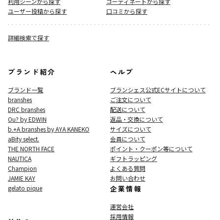
利用シーンから探す
コーディネートから探す
ユーザー投稿から探す
口コミから探す
詳細検索で探す
ブランド紹介
ヘルプ
ブランド一覧
ブランシェス公式ECサイト
について
branshes
ご注文について
DRC branshes
配送について
Ou? by EDWIN
返品・交換について
b.+A branshes by AYA KANEKO
サイズについて
aBity select.
会員について
THE NORTH FACE
ポイント・クーポン等について
NAUTICA
ギフトラッピング
Champion
よくある質問
JAMIE KAY
お問い合わせ
gelato pique
企業情報
運営会社
採用情報