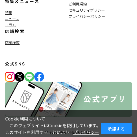
特集＆ニュース
ご利用規約
セキュリティポリシー
特集
プライバシーポリシー
ニュース
コラム
店舗検索
店舗検索
公式SNS
Cookie利用について
このウェブサイトはCookieを使用しています。
承諾する
このサイトを利用することにより、
プライバシー
© 2019
BRANSHES
Co., Ltd.