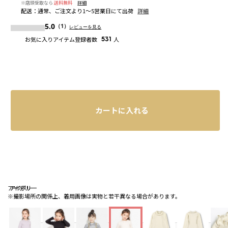
※店頭受取なら
送料無料
詳細
配送
：
通常、ご注文より1～5営業日にて出荷
詳細
5.0
（1）
レビューを見る
お気に入りアイテム登録者数
531
人
カートに入れる
アイボリー
アイボリー
アイボリー
※撮影場所の関係上、着用画像は実物と若干異なる場合があります。