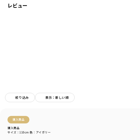
レビュー
シーズン
／
アウトレット
カテゴリ
／
トップス
>
長袖Tシャツ・7分袖Tシャツ
カラー
／
ホワイト
性別タイプ
／
GIRL
商品番号
／
12-2105-065
絞り込み
表示：新しい順
購入商品
購入商品
サイズ：110cm
色：アイボリー