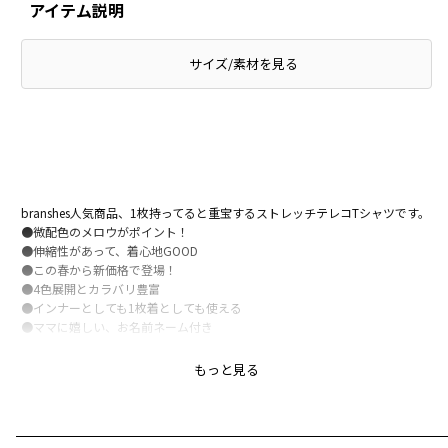
アイテム説明
サイズ/素材を見る
branshes人気商品、1枚持ってると重宝するストレッチテレコTシャツです。
●微配色のメロウがポイント！
●伸縮性があって、着心地GOOD
●この春から新価格で登場！
●4色展開とカラバリ豊富
●インナーとしても1枚着としても使える
●ママに嬉しい、お名前ネーム付き
-----
もっと見る
透け感：なし
伸縮性：あり
ブランド
／
branshes