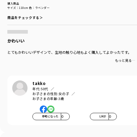
購入商品
サイズ：110cm
色：ラベンダー
商品をチェックする＞
かわいい
とてもかわいいデザインで、生地の触り心地もよく購入してよかったです。
もっと見る…
takko
年代:
50代
お子さまの性別:
女の子
お子さまの年齢:
3歳
参考になった
0
LIKE!
0