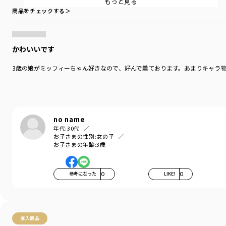
もっと見る
性別タイプ
／
GIRL
商品番号
／
12-2506-052
商品をチェックする＞
かわいいです
3歳の娘がミッフィーちゃん好きなので、好んで着ております。あまりキャラ
no name
年代:
30代
お子さまの性別:
女の子
お子さまの年齢:
3歳
参考になった
0
LIKE!
0
購入商品