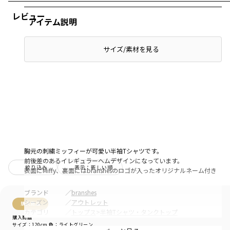
レビュー
アイテム説明
サイズ/素材を見る
胸元の刺繍ミッフィーが可愛い半袖Tシャツです。
前後差のあるイレギュラーヘムデザインになっています。
絞り込み
表示：新しい順
表面にMiffy、裏面にはbranshesのロゴが入ったオリジナルネーム付き
ブランド
／
branshes
シーズン
／
アウトレット
購入商品
カテゴリ
／
トップス
>
半袖Tシャツ・タンクトップ
購入商品
カラー
／
パープル
サイズ：120cm
色：ライトグリーン