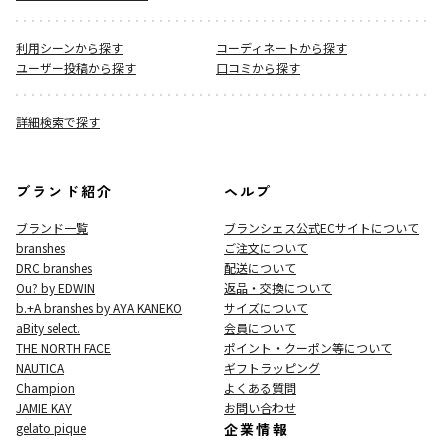
利用シーンから探す
コーディネートから探す
ユーザー投稿から探す
口コミから探す
詳細検索で探す
ブランド紹介
ヘルプ
ブランド一覧
ブランシェス公式ECサイト
について
branshes
ご注文について
DRC branshes
配送について
Ou? by EDWIN
返品・交換について
b.+A branshes by AYA KANEKO
サイズについて
aBity select.
会員について
THE NORTH FACE
ポイント・クーポン等について
NAUTICA
ギフトラッピング
Champion
よくある質問
JAMIE KAY
お問い合わせ
gelato pique
企業情報