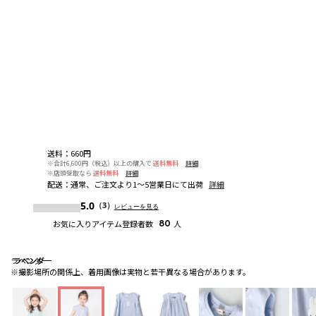
送料
：
660円
※合計6,600円（税込）以上の購入で
送料無料
詳細
※店頭受取なら
送料無料
詳細
配送
：
通常、ご注文より1～5営業日にて出荷
詳細
5.0
（3）
レビューを見る
お気に入りアイテム登録者数
80
人
ラベンダー
ラベンダー
ラベンダー
※撮影場所の関係上、着用画像は実物と若干異なる場合があります。