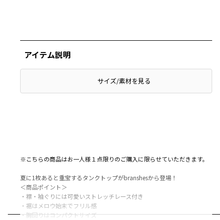
アイテム説明
サイズ/素材を見る
※こちらの商品はお一人様１点限りのご購入に限らせていただきます。
夏に1枚あると重宝するタンクトップがbranshesから登場！
＜商品ポイント＞
・襟・袖ぐりには可愛いストレッチレース付き
・裾はメロウ始末でフリル感
・胸回りはコンパクトサイズ