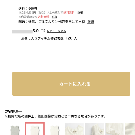
送料
：
660円
※合計6,600円（税込）以上の購入で
送料無料
詳細
※店頭受取なら
送料無料
詳細
配送
：
通常、ご注文より1～5営業日にて出荷
詳細
5.0
（1）
レビューを見る
お気に入りアイテム登録者数
120
人
カートに入れる
アイボリー
アイボリー
アイボリー
※撮影場所の関係上、着用画像は実物と若干異なる場合があります。