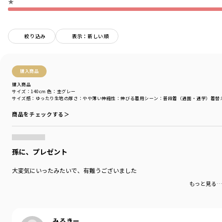
★
絞り込み
表示：新しい順
購入商品
購入商品
サイズ：140cm
色：杢グレー
サイズ感
：ゆったり
生地の厚さ
：やや薄い
伸縮性
：伸びる
着用シーン
：普段着（通園・通学）
着替
商品をチェックする＞
孫に、プレゼント
大変気にいったみたいで、有難うございました
もっと見る…
みるきー