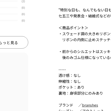
(2)
(0)
“特別な日も、なんでもない日も
(0)
七五三や発表会・結婚式などの
(0)
＜商品ポイント＞
・スウェード調の大きめリボン
リボンの内側に止めステッチ
もっと見る
・前からのシルエットはスッキ
後のみゴム仕様になっている
-----
透け感：なし
伸縮性：なし
ポケット：あり
裏地：身頃部分にのみあり
ブランド
／
branshes
シーズン
／
アウトレット