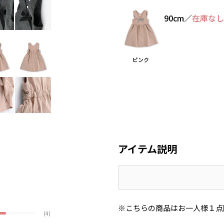
90cm
／
在庫な
ピンク
アイテム説明
※こちらの商品はお一人様１点
(4)