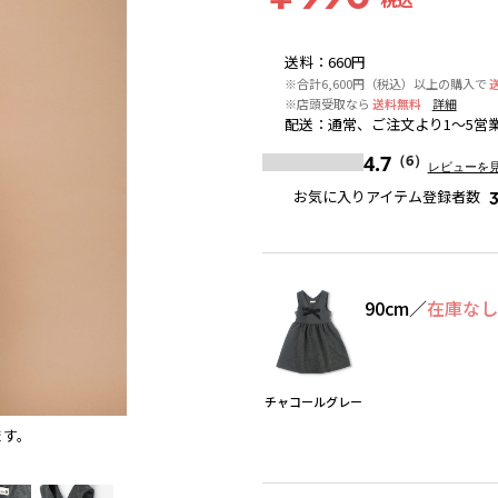
送料
：
660円
※合計6,600円（税込）以上の購入で
※店頭受取なら
送料無料
詳細
配送
：
通常、ご注文より1～5営
4.7
（6）
レビューを
お気に入りアイテム登録者数
90cm
／
在庫な
チャコールグレー
ます。
チャコールグレー
※撮影場所の関係上、着用画像は実物