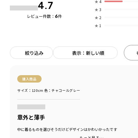
★
4
4.7
★
3
6
レビュー件数：
件
★
2
★
1
絞り込み
表示：新しい順
購入商品
サイズ：120cm
色：チャコールグレー
商品をチェックする＞
意外と薄手
中に着るものを選びそうだけどデザインはかわいかったです
もっと見る…