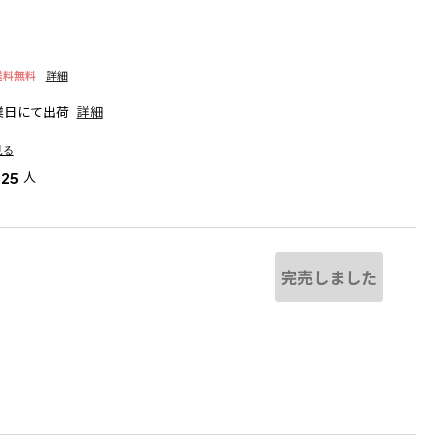
送料無料
詳細
業日にて出荷
詳細
見る
人
325
完売しました
し
と若干異なる場合があります。
チャコールグレー