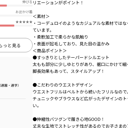
伸びる
リエーションがポイント！
お出かけ着
＜素材＞
★★★★★
・コーデュロイのようなカジュアルな素材ではな
ています。
・柔軟加工で柔らかな肌触り
・表面が起毛しており、見た目の温かみ
もっと見る
＜商品ポイント＞
●すっきりとしたテーパードシルエット
太もも部分に少しゆとりがあり、裾口にかけて細
脚長効果もあって、スタイルアップ！
●こだわりのウエストデザイン
（通園・通学）
ウエストフリルはベルトから続いたフリルなので
チュニックやブラウスなど広がったデザインのト
い。
●伸縮性バツグンで履き心地GOOD！
丈夫な生地でストレッチ性があるのでお子さまの