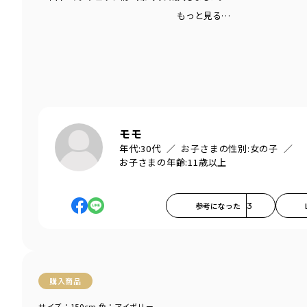
もっと見る…
モモ
年代:
30代
お子さまの性別:
女の子
お子さまの年齢:
11歳以上
参考になった
3
購入商品
サイズ：150cm
色：アイボリー