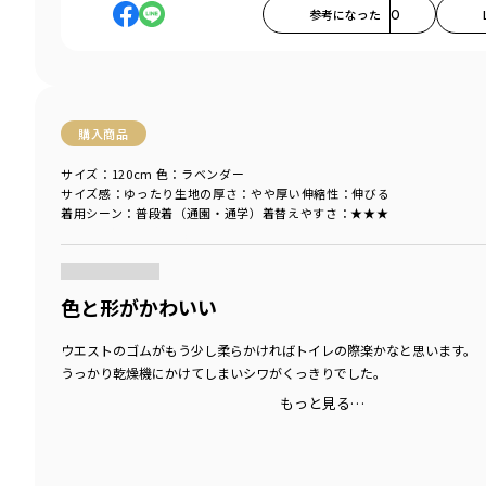
参考になった
0
購入商品
サイズ：120cm
色：ラベンダー
サイズ感
：ゆったり
生地の厚さ
：やや厚い
伸縮性
：伸びる
着用シーン
：普段着（通園・通学）
着替えやすさ
：★★★
商品をチェックする＞
色と形がかわいい
ウエストのゴムがもう少し柔らかければトイレの際楽かなと思います。
うっかり乾燥機にかけてしまいシワがくっきりでした。
もっと見る…