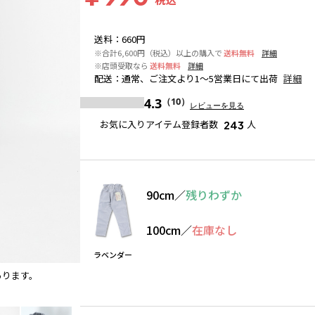
送料
：
660円
※合計6,600円（税込）以上の購入で
送料無料
詳細
※店頭受取なら
送料無料
詳細
配送
：
通常、ご注文より1～5営業日にて出荷
詳細
4.3
（10）
レビューを見る
お気に入りアイテム登録者数
人
243
90cm
／
残りわずか
100cm
／
在庫なし
ラベンダー
あります。
ラベンダー