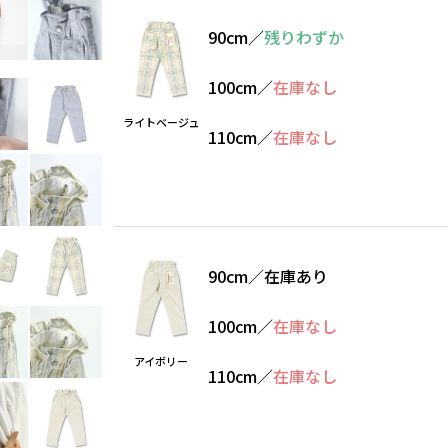
90cm
／
残りわずか
100cm
／
在庫なし
ライトベージュ
110cm
／
在庫なし
90cm
／
在庫あり
100cm
／
在庫なし
アイボリー
110cm
／
在庫なし