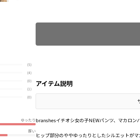
Find recommended size
(5)
(4)
(0)
アイテム説明
(1)
(0)
branshesイチオシ女の子NEWパンツ、マカ
ゆったり
厚い
ヒップ部分のややゆったりとしたシルエットがマ