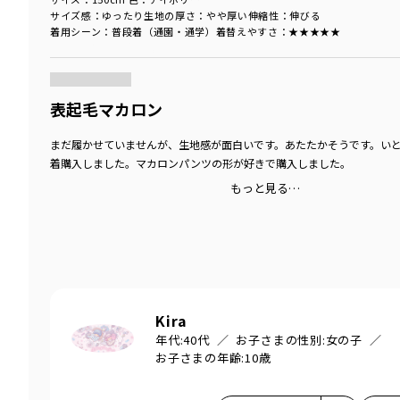
サイズ感
：ゆったり
生地の厚さ
：やや厚い
伸縮性
：伸びる
着用シーン
：普段着（通園・通学）
着替えやすさ
：★★★★★
商品をチェックする＞
表起毛マカロン
まだ履かせていませんが、生地感が面白いです。あたたかそうです。い
着購入しました。マカロンパンツの形が好きで購入しました。
もっと見る…
Kira
年代:
40代
お子さまの性別:
女の子
お子さまの年齢:
10歳