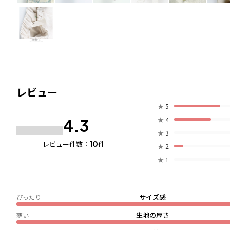
レビュー
★
5
★
4
4.3
★
3
10
レビュー件数：
件
★
2
★
1
サイズ感
ぴったり
生地の厚さ
薄い