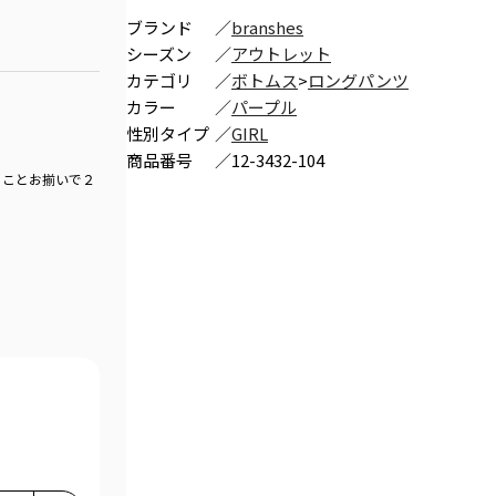
ブランド
／
branshes
シーズン
／
アウトレット
カテゴリ
／
ボトムス
>
ロングパンツ
カラー
／
パープル
性別タイプ
／
GIRL
商品番号
／
12-3432-104
とことお揃いで２