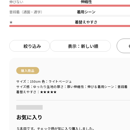
伸縮性
伸びない
着用シーン
普段着（通園・通学）
着替えやすさ
★
絞り込み
表示：新しい順
購入商品
サイズ：150cm
色：ライトベージュ
サイズ感
：ゆったり
生地の厚さ
：厚い
伸縮性
：伸びる
着用シーン
：普段着
着替えやすさ
：★★★★★
商品をチェックする＞
お気に入り
５本目です。チェック柄が気に入り購入しました。