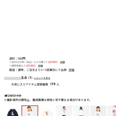
送料
：
660円
※合計6,600円（税込）以上の購入で
送料無料
詳細
※店頭受取なら
送料無料
詳細
配送
：
通常、ご注文より1～5営業日にて出荷
詳細
5.0
（3）
レビューを見る
お気に入りアイテム登録者数
175
人
オフホワイト
オフホワイト
オフホワイト
※撮影場所の関係上、着用画像は実物と若干異なる場合があります。