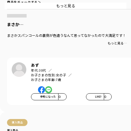
商品をチェックする＞
きっと驚きと♪ 楽しさが♪ 待っています♪
もっと見る
素材もガーゼ裏毛なので通気性も良いし、上から一枚
アウターを羽織るとあたたかい一枚になります。
まさか…
-----
透け感：なし
まさかスパンコールの裏側が色違うなんて思ってなかったので大満足です！
伸縮性：あり
もっと見る…
着用イメージ/カラー：オフホワイト
モデル：身長108cm 体重15.5kg
サイズ：サイズ110
あず
年代:
30代
ブランド
／
branshes
お子さまの性別:
女の子
シーズン
／
アウトレット
お子さまの年齢:
7歳
カテゴリ
／
トップス
>
トレーナー・パーカー
カラー
／
ホワイト
性別タイプ
／
GIRL
参考になった
0
LIKE!
0
商品番号
／
12-3404-096
購入商品
購入商品