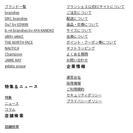
ブランド一覧
ブランシェス公式ECサイト
について
branshes
ご注文について
DRC branshes
配送について
Ou? by EDWIN
返品・交換について
b.+A branshes by AYA KANEKO
サイズについて
aBity select.
会員について
THE NORTH FACE
ポイント・クーポン等について
NAUTICA
ギフトラッピング
Champion
よくある質問
JAMIE KAY
お問い合わせ
gelato pique
企業情報
運営会社
採用情報
特集＆ニュース
ご利用規約
セキュリティポリシー
特集
プライバシーポリシー
ニュース
コラム
店舗検索
店舗検索