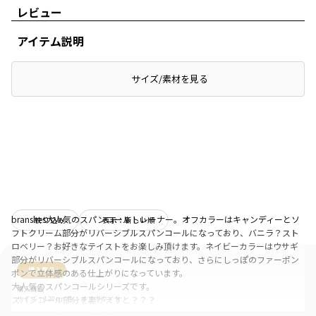
レビュー
アイテム説明
サイズ/素材を見る
branshes大人気のスパンコールトレーナー。オフカラーはキャンディーとソ
絞り込み
表示：新しい順
フトクリーム部分がリバーシブルスパンコールになっており、バニラ？スト
ロベリー？お好きなテイストをお楽しみ頂けます。ネイビーカラーはウサギ
部分がリバーシブルスパンコールになっており、さらにしっぽのファーポン
購入商品
ポンで立体感のある仕上がりになっています。
大人気のスパンコールシリーズです。
購入商品
スパンコール部分を裏がえすと？？？
サイズ：120cm
色：オフホワイト
さぁ！♪ 色々触ってみてください。