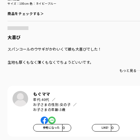
サイズ：100cm
色：ネイビーブルー
商品をチェックする＞
大喜び
スパンコールのウサギがかわいくて娘も大喜びでした！
生地も厚くもなく薄くもなくでちょうどいいです。
もっと見る…
もぐママ
年代:
40代
お子さまの性別:
女の子
お子さまの年齢:
3歳
参考になった
0
LIKE!
0