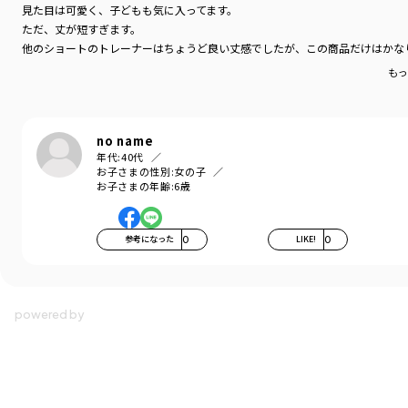
見た目は可愛く、子どもも気に入ってます。
ただ、丈が短すぎます。
他のショートのトレーナーはちょうど良い丈感でしたが、この商品だけはかな
もっ
no name
年代:
40代
お子さまの性別:
女の子
お子さまの年齢:
6歳
参考になった
0
LIKE!
0