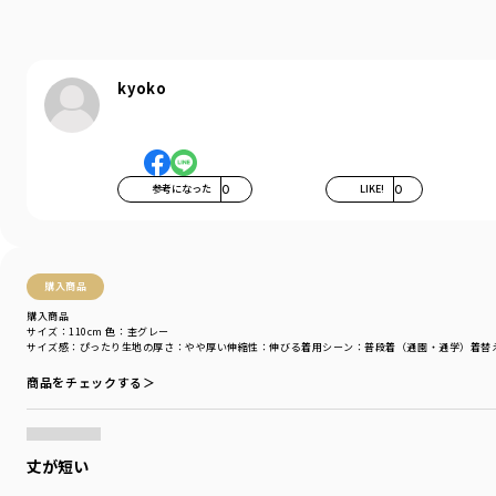
kyoko
参考になった
0
LIKE!
0
購入商品
購入商品
サイズ：110cm
色：杢グレー
サイズ感
：ぴったり
生地の厚さ
：やや厚い
伸縮性
：伸びる
着用シーン
：普段着（通園・通学）
着替
商品をチェックする＞
丈が短い