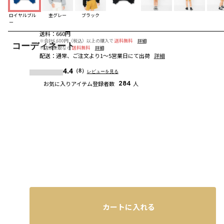
ロイヤルブル
杢グレー
ブラック
ー
送料
：
660円
※合計6,600円（税込）以上の購入で
送料無料
詳細
コーディネート
※店頭受取なら
送料無料
詳細
配送
：
通常、ご注文より1～5営業日にて出荷
詳細
4.4
（8）
レビューを見る
お気に入りアイテム登録者数
284
人
カートに入れる