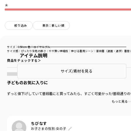
★
絞り込み
表示：新しい順
サイズ：150cm
色：ロイヤルブルー
サイズ感
：ぴったり
生地の厚さ
：やや薄い
伸縮性
：伸びる
着用シーン
：普段着（通園・通学）
着替
アイテム説明
商品をチェックする＞
サイズ/素材を見る
子どものお気に入りに
ずっと値下げしていて普段着にと買ってみたら、すごく可愛かった!普段通り
もっと見る…
ちびなす
お子さまの性別:
女の子