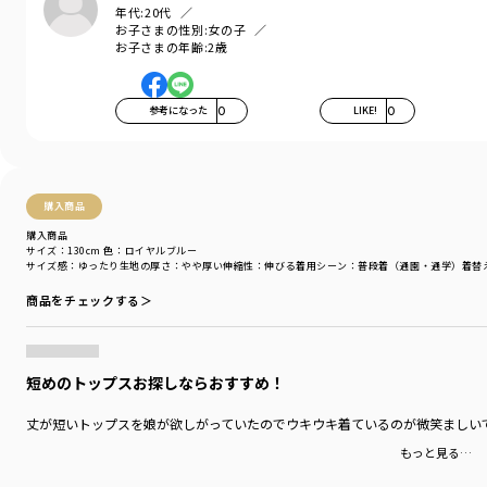
年代:
20代
お子さまの性別:
女の子
お子さまの年齢:
2歳
参考になった
0
LIKE!
0
購入商品
購入商品
サイズ：130cm
色：ロイヤルブルー
サイズ感
：ゆったり
生地の厚さ
：やや厚い
伸縮性
：伸びる
着用シーン
：普段着（通園・通学）
着替
商品をチェックする＞
短めのトップスお探しならおすすめ！
丈が短いトップスを娘が欲しがっていたのでウキウキ着ているのが微笑ましいで
もっと見る…