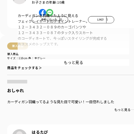
お子さまの年齢:
10歳
カーディガンを羽織ったように見える
参考になった
0
LIKE!
1
フェィクレイヤードのデザイントレーナー。
１２－３４３２－０８９のカーゴパンツや
１２－３４３３－０８７のタック入りスカート
のコーディネートで、今っぽいスタイリングが完成する
おススメのトップスです。
購入商品
購入商品
-----
サイズ：110cm
色：杢グレー
透け感：なし
もっと見る
伸縮性：あり
商品をチェックする＞
着用イメージ/カラー：ブラック
モデル：身長108cm 体重15.5kg
サイズ：サイズ110
おしゃれ
カーディガン羽織ってるような見た目で可愛い！一目惚れしました
ブランド
／
branshes
シーズン
／
アウトレット
もっと見る…
カテゴリ
／
トップス
>
トレーナー・パーカー
カラー
／
ブルー
性別タイプ
／
GIRL
商品番号
／
12-3404-099
はるたぴ