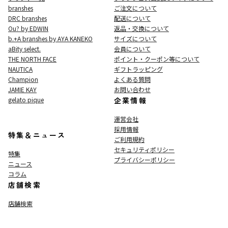
branshes
ご注文について
DRC branshes
配送について
Ou? by EDWIN
返品・交換について
b.+A branshes by AYA KANEKO
サイズについて
aBity select.
会員について
THE NORTH FACE
ポイント・クーポン等について
NAUTICA
ギフトラッピング
Champion
よくある質問
JAMIE KAY
お問い合わせ
gelato pique
企業情報
運営会社
採用情報
特集＆ニュース
ご利用規約
セキュリティポリシー
特集
プライバシーポリシー
ニュース
コラム
店舗検索
店舗検索