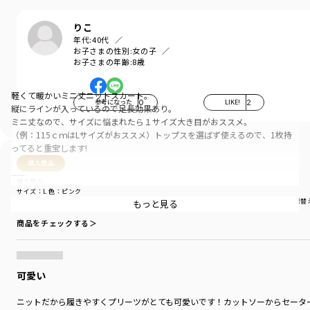
りこ
年代:
40代
お子さまの性別:
女の子
お子さまの年齢:
8歳
軽くて暖かいミニ丈ニットスカート。
参考になった
0
LIKE!
2
縦にラインが入っているので足長効果あり。
ミニ丈なので、サイズに悩まれたら１サイズ大き目がおススメ。
（例：115ｃｍはLサイズがおススメ）トップスを選ばず使えるので、1枚持
ってると重宝します!
購入商品
-----
購入商品
透け感：なし
サイズ：L
色：ピンク
伸縮性：ありnan
サイズ感
：ゆったり
生地の厚さ
：やや厚い
伸縮性
：伸びる
着用シーン
：普段着（通園・通学）
着替
もっと見る
商品をチェックする＞
ブランド
／
branshes
シーズン
／
アウトレット
カテゴリ
／
ボトムス
>
スカート
カラー
／
パープル
可愛い
性別タイプ
／
GIRL
商品番号
／
12-3433-138
ニットだから履きやすくプリーツがとても可愛いです！カットソーからセータ