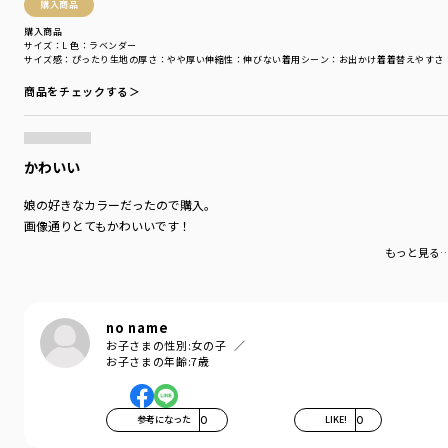
購入商品
購入商品
サイズ：L
色：ラベンダー
サイズ感
：ぴったり
生地の厚さ
：やや厚い
伸縮性
：伸びない
着用シーン
：お出かけ着
着替えやすさ
商品をチェックする＞
かわいい
娘の好きなカラーだったので購入。
画像通りとてもかわいいです！
もっと見る
no name
お子さまの性別:
女の子
お子さまの年齢:
7歳
参考になった
0
LIKE!
0