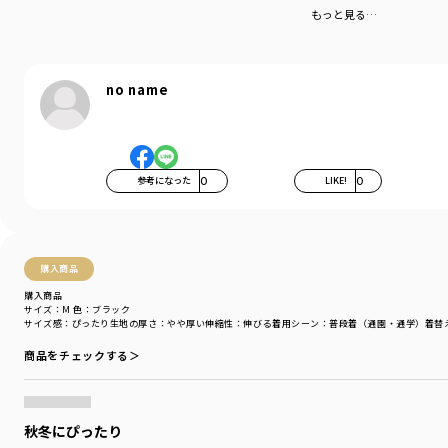
もっと見る…
no name
参考になった
0
LIKE!
0
購入商品
購入商品
サイズ：M
色：ブラック
サイズ感
：ぴったり
生地の厚さ
：やや厚い
伸縮性
：伸びる
着用シーン
：普段着（通園・通学）
着替
商品をチェックする＞
秋冬にぴったり