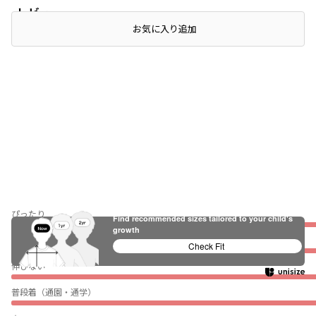
レビュー
お気に入り追加
ぴったり
Find recommended sizes tailored to your child's
growth
薄い
Check Fit
伸びない
普段着（通園・通学）