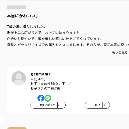
本当にかわいい♪
7歳の娘に購入しました。
裾が上品な広がり方で、お上品に決まります！
色合いも穏やかで、娘を優しい感じに仕上げてくれています。
身長とピッタリサイズでの購入をオススメします。その方が、商品本来の良さ
もっと見る
ganmama
年代:
40代
お子さまの性別:
女の子
お子さまの年齢:
7歳
参考になった
2
LIKE!
0