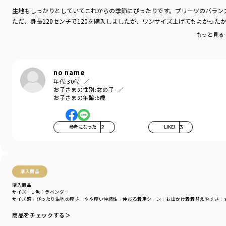
生地もしっかりとしていてこれからの季節にぴったりです。プリーツのバラン
ただ、身長120センチで120を購入しましたが、ワンサイズ上げてもよかっ
もっと見る
no name
年代:
30代
お子さまの性別:
女の子
お子さまの年齢:
6歳
参考になった
2
LIKE!
3
購入商品
購入商品
サイズ：L
色：ラベンダー
サイズ感
：ぴったり
生地の厚さ
：やや厚い
伸縮性
：伸びる
着用シーン
：お出かけ着
着替えやすさ
：
商品をチェックする＞