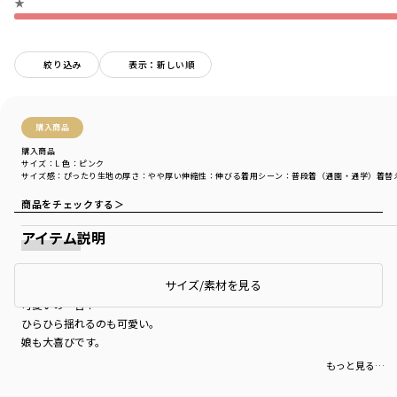
★
絞り込み
表示：新しい順
購入商品
購入商品
サイズ：L
色：ピンク
サイズ感
：ぴったり
生地の厚さ
：やや厚い
伸縮性
：伸びる
着用シーン
：普段着（通園・通学）
着替
商品をチェックする＞
アイテム説明
可愛い！
サイズ/素材を見る
可愛いの一言！
ひらひら揺れるのも可愛い。
娘も大喜びです。
もっと見る…