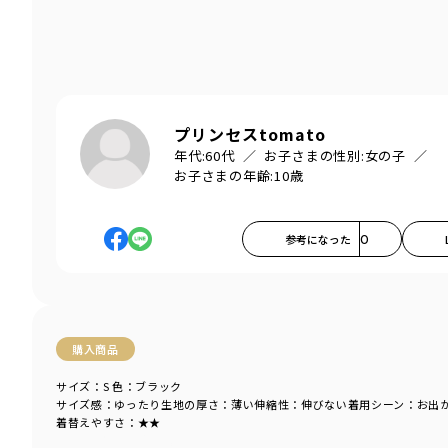
プリンセスtomato
年代:
60代
お子さまの性別:
女の子
お子さまの年齢:
10歳
参考になった
0
購入商品
サイズ：S
色：ブラック
サイズ感
：ゆったり
生地の厚さ
：薄い
伸縮性
：伸びない
着用シーン
：お出
着替えやすさ
：★★
商品をチェックする＞