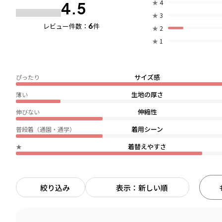
★
4
4.5
★
3
6
レビュー件数：
件
★
2
★
1
サイズ感
ぴったり
生地の厚さ
薄い
伸縮性
伸びない
着用シーン
普段着（通園・通学）
着替えやすさ
★
絞り込み
表示：新しい順