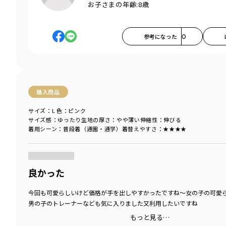
お子さまの年齢:
8歳
参考になった
0
購入商品
サイズ：L
色：ピンク
サイズ感
：ゆったり
生地の厚さ
：やや薄い
伸縮性
：伸びる
着用シーン
：普段着（通園・通学）
着替えやすさ
：★★★★
商品をチェックする＞
良かった
今回も可愛らしいけど価格が手を出しやすかったですね～女の子の可愛
男の子のトレーナーなども気に入りました又利用したいですね
もっと見る…