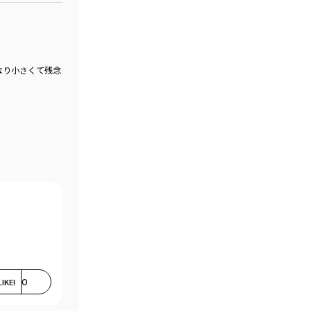
なり小さくて残念
LIKE!
0