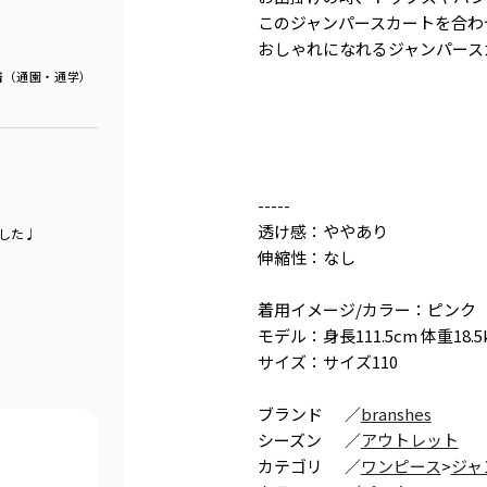
このジャンパースカートを合わ
おしゃれになれるジャンパース
着（通園・通学）
-----
透け感：ややあり
した♩
伸縮性：なし
着用イメージ/カラー：ピンク
モデル：身長111.5cm 体重18.5
サイズ：サイズ110
ブランド
／
branshes
シーズン
／
アウトレット
カテゴリ
／
ワンピース
>
ジャ