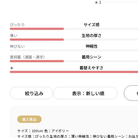
★
1
サイズ感
ぴったり
生地の厚さ
薄い
伸縮性
伸びない
着用シーン
普段着（通園・通学）
着替えやすさ
★
絞り込み
表示：新しい順
購入商品
サイズ：100cm
色：アイボリー
サイズ感
：ぴったり
生地の厚さ
：薄い
伸縮性
：伸びない
着用シーン
：お出