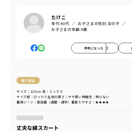
たけこ
年代:
40代
お子さまの性別:
女の子
お子さまの年齢:
9歳
参考になった
2
購入商品
サイズ：120cm
色：ミックス
サイズ感
：ぴったり
生地の厚さ
：やや厚い
伸縮性
：伸びない
着用シーン
：普段着（通園・通学）
着替えやすさ
：★★★★
商品をチェックする＞
丈夫な綿スカート