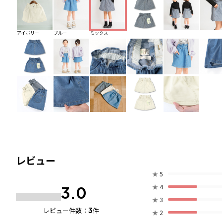
アイボリー
ブルー
ミックス
レビュー
★
5
★
4
3.0
★
3
3
レビュー件数：
件
★
2