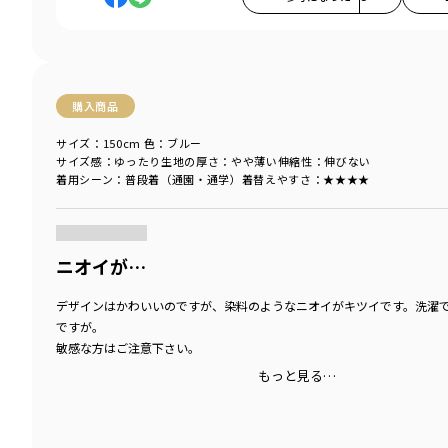
購入商品
サイズ：150cm
色：ブルー
サイズ感
：ゆったり
生地の厚さ
：やや薄い
伸縮性
：伸びない
着用シーン
：普段着（通園・通学）
着替えやすさ
：★★★★
商品をチェックする＞
ニオイが…
デザインはかわいいのですが、染料のようなニオイがキツイです。洗濯
ですが。
敏感な方はご注意下さい。
もっと見る…