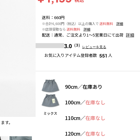
送料
：
660円
※合計6,600円（税込）以上の購入で
送料無料
詳細
※店頭受取なら
送料無料
詳細
配送
：
通常、ご注文より1～5営業日にて出荷
詳細
3.0
（3）
レビューを見る
お気に入りアイテム登録者数
人
551
90cm
／
在庫あり
100cm
／
在庫なし
ミックス
110cm
／
在庫なし
ります。
ミックス
120cm
／
在庫なし