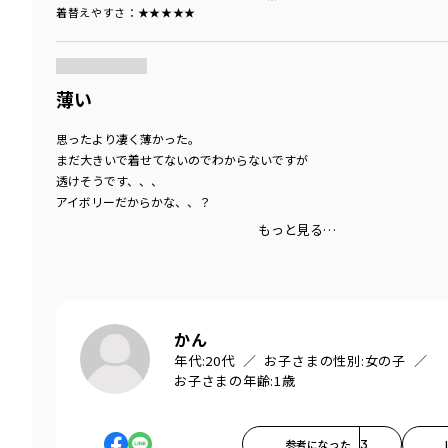
着替えやすさ
：★★★★★
商品をチェックする＞
薄い
思ったより凄く薄かった。
まだ大きいで着せてないのでわからないですが
透けそうです、、、
アイボリーだからかな、、？
もっと見る…
かん
年代:
20代
お子さまの性別:
女の子
お子さまの年齢:
1歳
参考になった
3