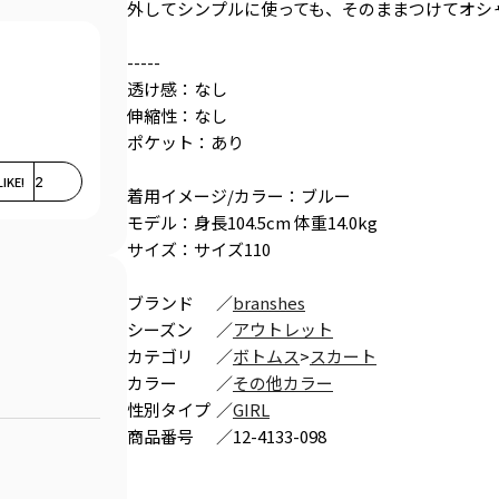
外してシンプルに使っても、そのままつけてオシ
-----
透け感：なし
伸縮性：なし
ポケット：あり
LIKE!
2
着用イメージ/カラー：ブルー
モデル：身長104.5cm 体重14.0kg
サイズ：サイズ110
ブランド
／
branshes
シーズン
／
アウトレット
カテゴリ
／
ボトムス
>
スカート
カラー
／
その他カラー
性別タイプ
／
GIRL
商品番号
／
12-4133-098