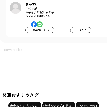
ちかすけ
年代:
40代
お子さまの性別:
女の子
お子さまの年齢:
5歳
参考になった
2
LIKE!
2
関連おすすめタグ
#無地＆シンプル 女の子
#無地＆シンプル 男の子
#Tシャツ 女の子