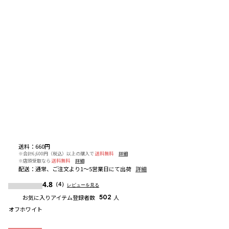
送料
：
660円
※合計6,600円（税込）以上の購入で
送料無料
詳細
※店頭受取なら
送料無料
詳細
配送
：
通常、ご注文より1～5営業日にて出荷
詳細
4.8
（4）
レビューを見る
お気に入りアイテム登録者数
502
人
オフホワイト