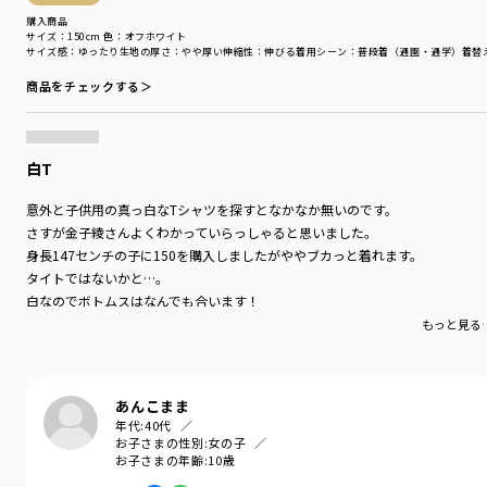
(https://www.youtube.com/@aya_kaneko)
購入商品
サイズ：150cm
色：オフホワイト
サイズ感
：ゆったり
生地の厚さ
：やや厚い
伸縮性
：伸びる
着用シーン
：普段着（通園・通学）
着替
ブランド
／
branshes
b.+A
商品をチェックする＞
シーズン
／
アウトレット
カテゴリ
／
トップス
>
長袖Tシャツ・7分袖Tシャツ
カラー
／
ホワイト
性別タイプ
／
GIRL
白T
商品番号
／
12-4505-908
意外と子供用の真っ白なTシャツを探すとなかなか無いのです。
さすが金子綾さんよくわかっていらっしゃると思いました。
身長147センチの子に150を購入しましたがややブカっと着れます。
タイトではないかと…。
白なのでボトムスはなんでも合います！
長袖の時期を逃してしまったのですが秋以降活躍させたいと思います。
もっと見る
あんこまま
年代:
40代
お子さまの性別:
女の子
お子さまの年齢:
10歳