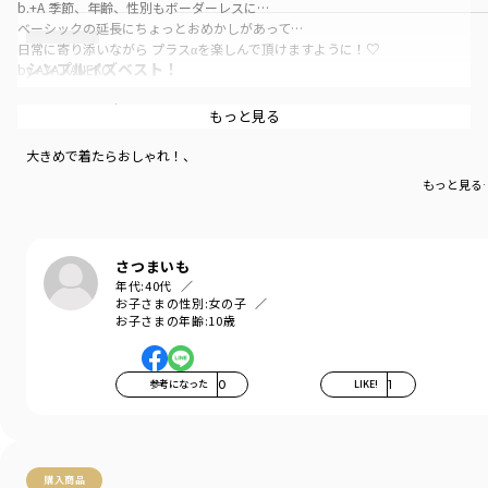
b.+A 季節、年齢、性別もボーダーレスに…
ベーシックの延長にちょっとおめかしがあって…
日常に寄り添いながら プラスαを楽しんで頂けますように！♡
シンプルイズベスト！
by AYA KANEKO
ブラックコーデの必需品！！
襟ぐり太め、身幅ゆったりめのビッグシルエット。
もっと見る
長く着ていただけるこだわりの長袖Ｔシャツです。
モノトーンコディネートを上品に演出してくれる無地のほかに、存在感のあ
大きめで着たらおしゃれ！、
るオリジナルの手書き風チェック柄もおすすめです。今回追加で手書き風ド
もっと見る
ット柄も新登場です！！
≪男女兼用≫
-----
さつまいも
透け感：ややあり
年代:
40代
伸縮性：あり
お子さまの性別:
女の子
スタイリスト 金子綾 1979 年生まれ。
お子さまの年齢:
10歳
『VERY』や『Oggi』といったファッション誌をはじめ、YouTube、ブランド
のコラボレーション&ディレクション、など、活動の幅は多岐にわたる。
プライベートでは2人の女の子のママであり、次女の出産を機に出版した『妊
参考になった
0
LIKE!
1
婦本。自分らしくいつもどおり』(光文社)など著書も多数。
Instagramのフォロワー数は20 万人を超える。
・Instagram:@ayaaa0707
(https://www.instagram.com/ayaaa0707)
購入商品
・YouTube＠aya_kaneko