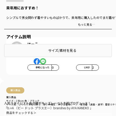
来年用におすすめ！
シンプルで男女問わず着やすいものばかりで、来年用に購入したのでまだ着せ
もっと見る…
アイテム説明
けーこ
サイズ/素材を見る
参考になった
0
LIKE!
2
購入商品
購入商品
サイズ：150cm
色：ブラック
人気スタイリスト金子綾がキッズレーベルを初プロデュース！
サイズ感
：ぴったり
生地の厚さ
：厚い
伸縮性
：伸びる
着用シーン
：普段着（通園・通学）
着替えや
「b.+A （ビー ドット プラスエー）branshes by AYA KANEKO 」
商品をチェックする＞