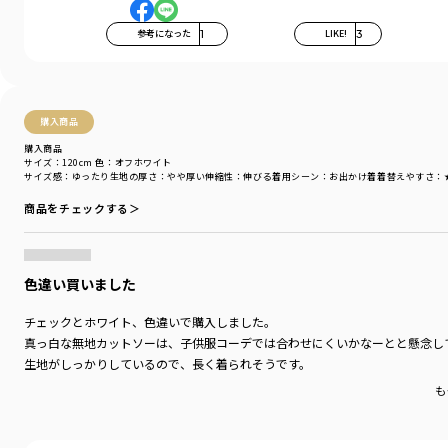
参考になった
1
LIKE!
3
購入商品
購入商品
サイズ：120cm
色：オフホワイト
サイズ感
：ゆったり
生地の厚さ
：やや厚い
伸縮性
：伸びる
着用シーン
：お出かけ着
着替えやすさ
：
商品をチェックする＞
色違い買いました
チェックとホワイト、色違いで購入しました。
真っ白な無地カットソーは、子供服コーデでは合わせにくいかなーとと懸念し
生地がしっかりしているので、長く着られそうです。
も