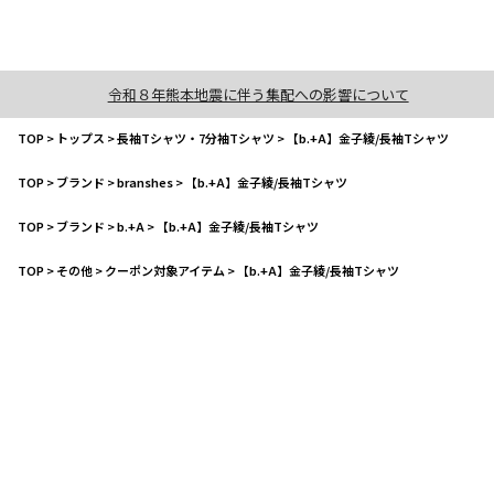
令和８年熊本地震に伴う集配への影響について
TOP
>
トップス
>
長袖Tシャツ・7分袖Tシャツ
>
【b.+A】金子綾/長袖Tシャツ
TOP
>
ブランド
>
branshes
>
【b.+A】金子綾/長袖Tシャツ
TOP
>
ブランド
>
b.+A
>
【b.+A】金子綾/長袖Tシャツ
TOP
>
その他
>
クーポン対象アイテム
>
【b.+A】金子綾/長袖Tシャツ