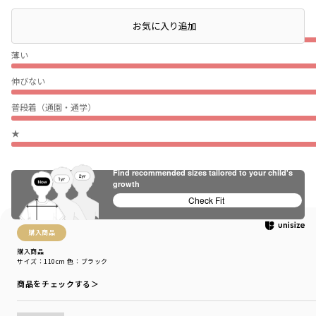
お気に入り追加
ぴったり
薄い
伸びない
普段着（通園・通学）
★
Find recommended sizes tailored to your child's
絞り込み
表示：新しい順
growth
Check Fit
購入商品
購入商品
サイズ：110cm
色：ブラック
商品をチェックする＞