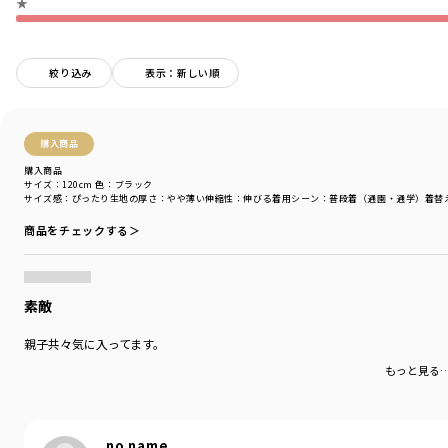
★
透け感：ややあり（オフホワイト）
伸縮性：なし
絞り込み
表示：新しい順
着用イメージ/カラー：オフホワイト
モデル：身長111.5cm 体重18.5kg
サイズ：サイズ110
購入商品
ブランド
／
branshes
購入商品
シーズン
／
アウトレット
サイズ：120cm
色：ブラック
カテゴリ
／
トップス
>
長袖Tシャツ・7分袖Tシャツ
サイズ感
：ぴったり
生地の厚さ
：やや薄い
伸縮性
：伸びる
着用シーン
：普段着（通園・通学）
着替
カラー
／
ホワイト
商品をチェックする＞
性別タイプ
／
GIRL
商品番号
／
12-4105-097
素敵
親子共々気に入ってます。
もっと見る
no name