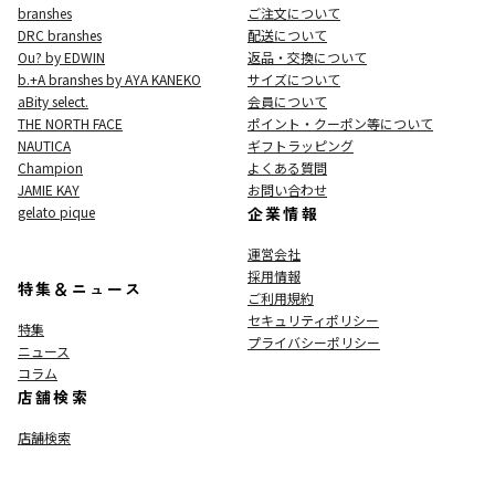
branshes
ご注文について
DRC branshes
配送について
Ou? by EDWIN
返品・交換について
b.+A branshes by AYA KANEKO
サイズについて
aBity select.
会員について
THE NORTH FACE
ポイント・クーポン等について
NAUTICA
ギフトラッピング
Champion
よくある質問
JAMIE KAY
お問い合わせ
gelato pique
企業情報
運営会社
採用情報
特集＆ニュース
ご利用規約
セキュリティポリシー
特集
プライバシーポリシー
ニュース
コラム
店舗検索
店舗検索