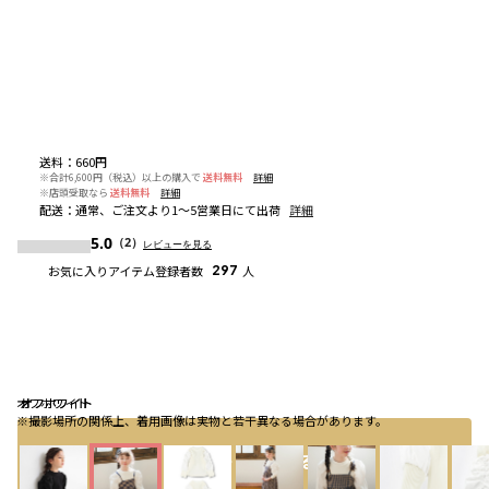
送料
：
660円
※合計6,600円（税込）以上の購入で
送料無料
詳細
※店頭受取なら
送料無料
詳細
配送
：
通常、ご注文より1～5営業日にて出荷
詳細
5.0
（2）
レビューを見る
お気に入りアイテム登録者数
297
人
オフホワイト
オフホワイト
オフホワイト
※撮影場所の関係上、着用画像は実物と若干異なる場合があります。
カートに入れる