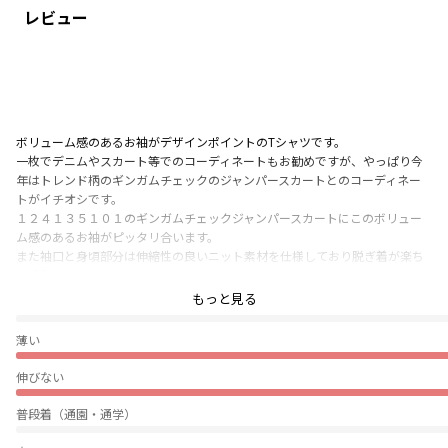
レビュー
ボリューム感のあるお袖がデザインポイントのTシャツです。
一枚でデニムやスカート等でのコーディネートもお勧めですが、やっぱり今
年はトレンド柄のギンガムチェックのジャンパースカートとのコーディネー
トがイチオシです。
１２４１３５１０１のギンガムチェックジャンパースカートにこのボリュー
ム感のあるお袖がピッタリ合います。
また袖口と身頃部分は伸縮性の良いニット素材を仕様しており脱ぎ着が楽ち
ん設計になっています。
お色は二色でオフホワイトとブラックのベーシックなお色の展開ですので
もっと見る
ぴったり
色々なアイテムとのコーディネートにもお使いいただけます。
薄い
-----
伸びない
身頃部分
透け感：ややあり（オフホワイト）
普段着（通園・通学）
伸縮性：なし
袖部分