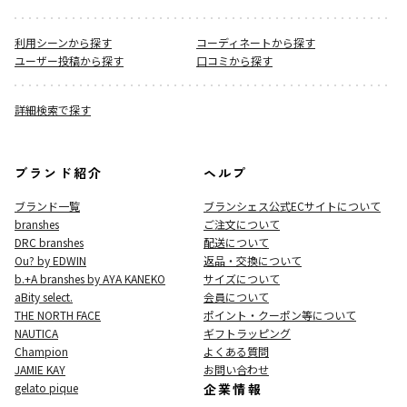
利用シーンから探す
コーディネートから探す
ユーザー投稿から探す
口コミから探す
詳細検索で探す
ブランド紹介
ヘルプ
ブランド一覧
ブランシェス公式ECサイト
について
branshes
ご注文について
DRC branshes
配送について
Ou? by EDWIN
返品・交換について
b.+A branshes by AYA KANEKO
サイズについて
aBity select.
会員について
THE NORTH FACE
ポイント・クーポン等について
NAUTICA
ギフトラッピング
Champion
よくある質問
JAMIE KAY
お問い合わせ
gelato pique
企業情報