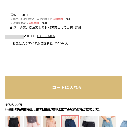
送料
：
660円
※合計6,600円（税込）以上の購入で
送料無料
詳細
※店頭受取なら
送料無料
詳細
配送
：
通常、ご注文より1～5営業日にて出荷
詳細
2.0
（1）
レビューを見る
お気に入りアイテム登録者数
2336
人
カートに入れる
ネイビーブルー
ミックス
ブルー
※撮影場所の関係上、着用画像は実物と若干異なる場合があります。
※撮影場所の関係上、着用画像は実物と若干異なる場合があります。
※撮影場所の関係上、着用画像は実物と若干異なる場合があります。