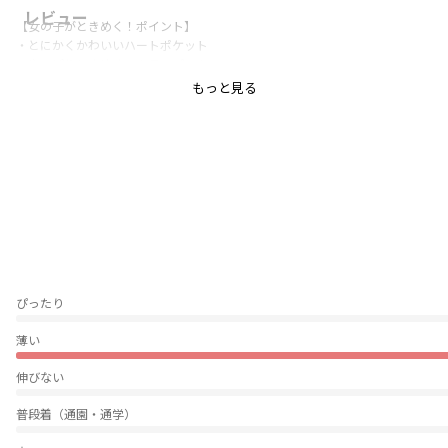
レビュー
【女の子がときめく！ポイント】
・とにかくかわいいハートポケット
・やっぱりときめくスカラップヘム
・ラクチンで動きやすいショートパンツ
もっと見る
女の子がときめく要素を小さなショートパンツの中に詰めこんだ究極のショ
ートパンツができました♪
どんなコーディネートにも合わせられる万能ショートパンツです。
通園・通学・週末・お出掛けと様々なシーンでお使いいただけます。
ウエストゴムの入れ替えも可能でお子様のサイズに合わせて調節いただけま
す。
綿100％だからシーズンレスでお使いいただけます。
ぴったり
毎日穿いて欲しいコットンキャンディショートパンツです♪
薄い
※ブラックはWEB限定カラーになります。
伸びない
普段着（通園・通学）
-----
透け感：なし