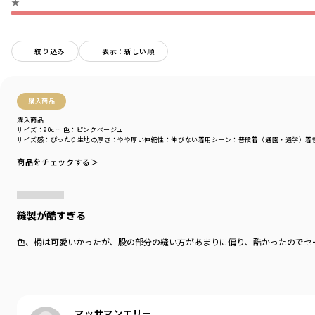
★
伸縮性：なし
ポケットあり
ウエスト調節可
絞り込み
表示：新しい順
着用イメージ/カラー：ブルー
モデル：身長105.0cm 体重17.0kg
サイズ：サイズ110
購入商品
ブランド
／
branshes
購入商品
サイズ：90cm
色：ピンクベージュ
シーズン
／
アウトレット
サイズ感
：ぴったり
生地の厚さ
：やや厚い
伸縮性
：伸びない
着用シーン
：普段着（通園・通学）
着
カテゴリ
／
ボトムス
>
ショートパンツ・ハーフパンツ
カラー
／
ブルー
商品をチェックする＞
性別タイプ
／
GIRL
商品番号
／
12-4231-119
縫製が酷すぎる
色、柄は可愛いかったが、股の部分の縫い方があまりに偏り、酷かったのでセ
マッサマンエリー