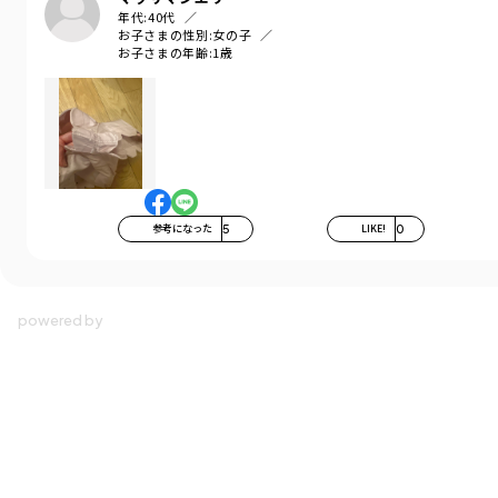
年代:
40代
お子さまの性別:
女の子
お子さまの年齢:
1歳
参考になった
5
LIKE!
0