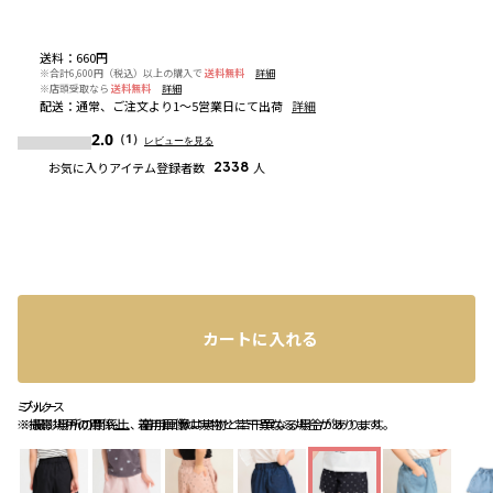
送料
：
660円
※合計6,600円（税込）以上の購入で
送料無料
詳細
※店頭受取なら
送料無料
詳細
配送
：
通常、ご注文より1～5営業日にて出荷
詳細
2.0
（1）
レビューを見る
お気に入りアイテム登録者数
2338
人
カートに入れる
ミックス
ブルー
ブルー
※撮影場所の関係上、着用画像は実物と若干異なる場合があります。
※撮影場所の関係上、着用画像は実物と若干異なる場合があります。