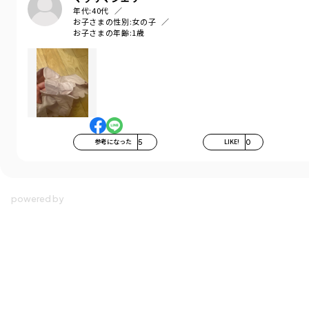
年代:
40代
お子さまの性別:
女の子
お子さまの年齢:
1歳
参考になった
5
LIKE!
0