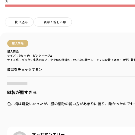
★
伸縮性：なし
ポケットあり
ウエスト調節可
絞り込み
表示：新しい順
着用イメージ/カラー：ブルー
モデル：身長105.0cm 体重17.0kg
サイズ：サイズ110
購入商品
ブランド
／
branshes
購入商品
サイズ：90cm
色：ピンクベージュ
シーズン
／
アウトレット
サイズ感
：ぴったり
生地の厚さ
：やや厚い
伸縮性
：伸びない
着用シーン
：普段着（通園・通学）
着
カテゴリ
／
ボトムス
>
ショートパンツ・ハーフパンツ
カラー
／
その他カラー
商品をチェックする＞
性別タイプ
／
GIRL
商品番号
／
12-4231-119
縫製が酷すぎる
色、柄は可愛いかったが、股の部分の縫い方があまりに偏り、酷かったのでセ
マッサマンエリー