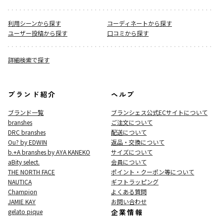
利用シーンから探す
コーディネートから探す
ユーザー投稿から探す
口コミから探す
詳細検索で探す
ブランド紹介
ヘルプ
ブランド一覧
ブランシェス公式ECサイト
について
branshes
ご注文について
DRC branshes
配送について
Ou? by EDWIN
返品・交換について
b.+A branshes by AYA KANEKO
サイズについて
aBity select.
会員について
THE NORTH FACE
ポイント・クーポン等について
NAUTICA
ギフトラッピング
Champion
よくある質問
JAMIE KAY
お問い合わせ
gelato pique
企業情報