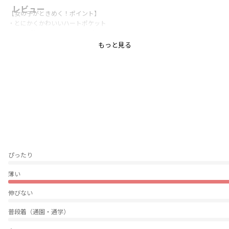
レビュー
【女の子がときめく！ポイント】
・とにかくかわいいハートポケット
・やっぱりときめくスカラップヘム
・ラクチンで動きやすいショートパンツ
もっと見る
女の子がときめく要素を小さなショートパンツの中に詰めこんだ究極のショ
ートパンツができました♪
どんなコーディネートにも合わせられる万能ショートパンツです。
通園・通学・週末・お出掛けと様々なシーンでお使いいただけます。
ウエストゴムの入れ替えも可能でお子様のサイズに合わせて調節いただけま
す。
綿100％だからシーズンレスでお使いいただけます。
ぴったり
毎日穿いて欲しいコットンキャンディショートパンツです♪
薄い
※ブラックはWEB限定カラーになります。
伸びない
普段着（通園・通学）
-----
透け感：なし