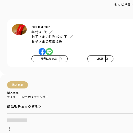
もっと見る
no name
年代:
40代
お子さまの性別:
女の子
お子さまの年齢:
1歳
参考になった
0
LIKE!
0
購入商品
購入商品
サイズ：110cm
色：ラベンダー
商品をチェックする＞
！