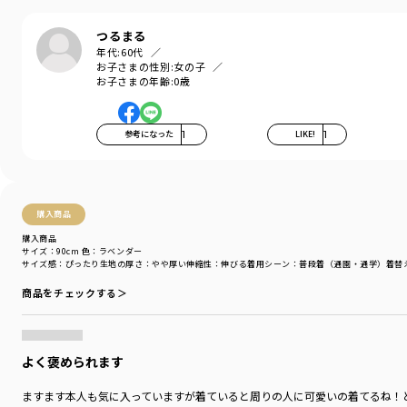
伸縮性：あり
つるまる
着用イメージ/カラー：ピンク
年代:
60代
モデル：身長107.5cm 体重16.4kg
お子さまの性別:
女の子
サイズ：サイズ110
お子さまの年齢:
0歳
ブランド
／
branshes
シーズン
／
アウトレット
参考になった
1
LIKE!
1
カテゴリ
／
トップス
>
半袖Tシャツ・タンクトップ
カラー
／
ピンク
性別タイプ
／
GIRL
商品番号
／
12-4206-150
購入商品
購入商品
サイズ：90cm
色：ラベンダー
サイズ感
：ぴったり
生地の厚さ
：やや厚い
伸縮性
：伸びる
着用シーン
：普段着（通園・通学）
着替
商品をチェックする＞
よく褒められます
ますます本人も気に入っていますが着ていると周りの人に可愛いの着てるね！