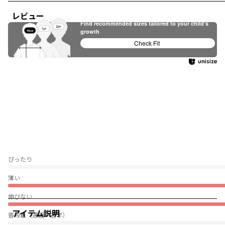
レビュー
Find recommended sizes tailored to your child's
growth
Check Fit
ぴったり
薄い
伸びない
アイテム説明
普段着（通園・通学）