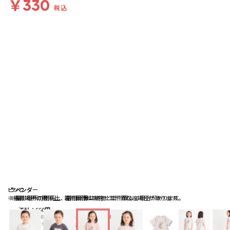
￥330
税込
ピンク
ラベンダー
ラベンダー
※撮影場所の関係上、着用画像は実物と若干異なる場合があります。
※撮影場所の関係上、着用画像は実物と若干異なる場合があります。
送料
：
660円
※合計6,600円（税込）以上の購入で
送料無料
詳細
※店頭受取なら
送料無料
詳細