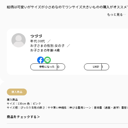
絵柄は可愛いがサイズが小さめなのでワンサイズ大きいものの購入がオススメで
もっと見る…
つづづ
年代:
30代
お子さまの性別:
女の子
お子さまの年齢:
4歳
参考になった
0
LIKE!
1
購入商品
購入商品
サイズ：130cm
色：ピンク
サイズ感
：ぴったり
生地の厚さ
：やや薄い
伸縮性
：伸びる
着用シーン
：普段着（通園・通学）
着替
商品をチェックする＞