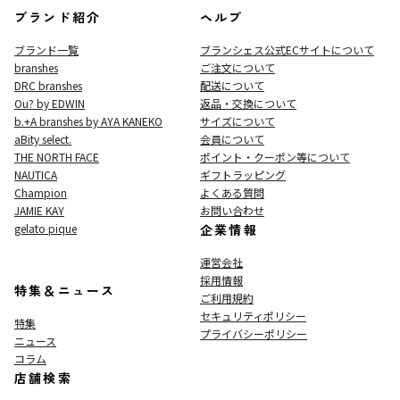
ブランド紹介
ヘルプ
ブランド一覧
ブランシェス公式ECサイト
について
branshes
ご注文について
DRC branshes
配送について
Ou? by EDWIN
返品・交換について
b.+A branshes by AYA KANEKO
サイズについて
aBity select.
会員について
THE NORTH FACE
ポイント・クーポン等について
NAUTICA
ギフトラッピング
Champion
よくある質問
JAMIE KAY
お問い合わせ
gelato pique
企業情報
運営会社
採用情報
特集＆ニュース
ご利用規約
セキュリティポリシー
特集
プライバシーポリシー
ニュース
コラム
店舗検索