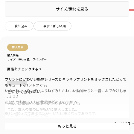
★
サイズ/素材を見る
絞り込み
表示：新しい順
購入商品
購入商品
サイズ：90cm
色：ラベンダー
商品をチェックする＞
プリントにかわいい動物シリーズとキラキラプリントをミックスしたとって
もキュートなTシャツです。
いぬ、ねこ、うさぎ、はりねずみとかわいい動物たちと一緒におでかけしま
とにかくかわいい
しょう♪
あなたのお気に入りの動物はどの子ですか？
以前、出産祝いに店頭でひとめぼれしました。
また、友人の娘の出産祝いに購入しました。
※80～90㎝まで肩ボタンが付いた仕様となっております。
とにかく、かわいいです。
もっと見る…
-----
もっと見る
透け感：ややあり（オフホワイト）