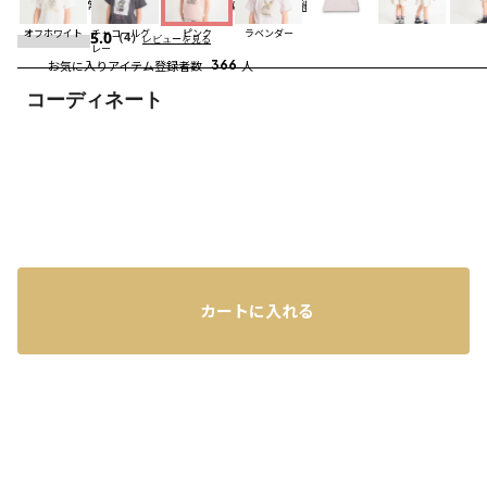
配送
：
通常、ご注文より1～5営業日にて出荷
詳細
オフホワイト
チャコールグ
ピンク
ラベンダー
5.0
（4）
レビューを見る
レー
お気に入りアイテム登録者数
366
人
コーディネート
カートに入れる