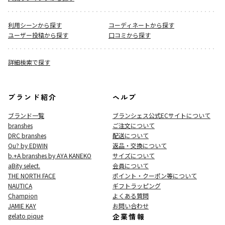
利用シーンから探す
コーディネートから探す
ユーザー投稿から探す
口コミから探す
詳細検索で探す
ブランド紹介
ヘルプ
ブランド一覧
ブランシェス公式ECサイト
について
branshes
ご注文について
DRC branshes
配送について
Ou? by EDWIN
返品・交換について
b.+A branshes by AYA KANEKO
サイズについて
aBity select.
会員について
THE NORTH FACE
ポイント・クーポン等について
NAUTICA
ギフトラッピング
Champion
よくある質問
JAMIE KAY
お問い合わせ
gelato pique
企業情報