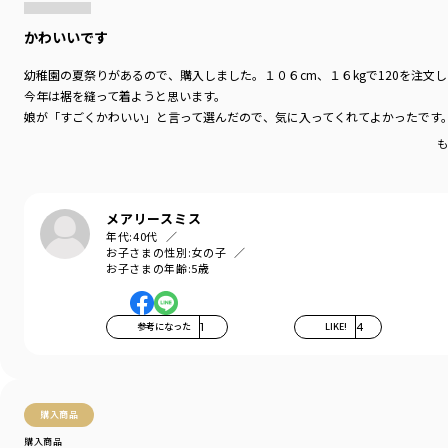
かわいいです
幼稚園の夏祭りがあるので、購入しました。１０６cm、１６kgで120を注
今年は裾を縫って着ようと思います。
娘が「すごくかわいい」と言って選んだので、気に入ってくれてよかったです
も
メアリースミス
年代:
40代
お子さまの性別:
女の子
お子さまの年齢:
5歳
参考になった
1
LIKE!
4
購入商品
購入商品