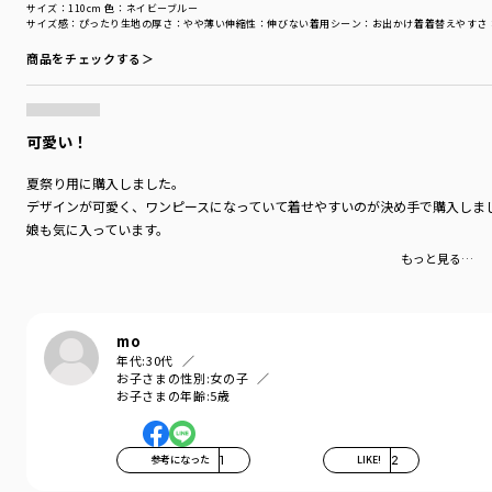
サイズ：110cm
色：ネイビーブルー
サイズ感
：ぴったり
生地の厚さ
：やや薄い
伸縮性
：伸びない
着用シーン
：お出かけ着
着替えやすさ
商品をチェックする＞
可愛い！
夏祭り用に購入しました。
デザインが可愛く、ワンピースになっていて着せやすいのが決め手で購入しま
娘も気に入っています。
もっと見る…
mo
年代:
30代
お子さまの性別:
女の子
お子さまの年齢:
5歳
参考になった
1
LIKE!
2