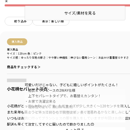
★
サイズ/素材を見る
絞り込み
表示：新しい順
購入商品
購入商品
サイズ：120cm
色：ピンク
サイズ感
：ゆったり
生地の厚さ
：やや厚い
伸縮性
：伸びない
着用シーン
：お出かけ着
着替えやすさ
商品をチェックする＞
可愛いだけじゃない、子どもに嬉しいポイントがたくさん！
小花柄セパレート浴衣
・浴衣とワンピースの2WAY仕様
上下セパレートタイプで、お着替えカンタン！
・お家で洗濯出来る
小花柄がとってもかわいいです。ただサイズが少し大きく〜120センチを購入
・吸水性のよい、綿100％素材
また来年も着ようと思っているので来年はピッタリで着れるかなと楽しみにし
・ワンピースは肩ひもが調整出来、長く着られる
いつもはお店に行ってブランシェスの服を購入をしていますが今回はお店に出
-----
配送も早くて注文してすぐに届いたので助かりました😊
透け感：なし