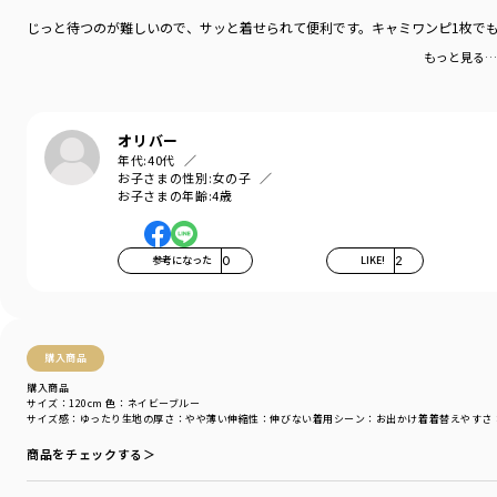
じっと待つのが難しいので、サッと着せられて便利です。キャミワンピ1枚でも
もっと見る…
オリバー
年代:
40代
お子さまの性別:
女の子
お子さまの年齢:
4歳
参考になった
0
LIKE!
2
購入商品
購入商品
サイズ：120cm
色：ネイビーブルー
サイズ感
：ゆったり
生地の厚さ
：やや薄い
伸縮性
：伸びない
着用シーン
：お出かけ着
着替えやすさ
商品をチェックする＞