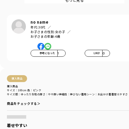
もっと見る
伸縮性：なし
着用イメージ/カラー：ネイビーブルー
モデル：身長107.5cm 体重16.4kg
no name
サイズ：サイズ110
年代:
30代
お子さまの性別:
女の子
お子さまの年齢:
4歳
ブランド
／
branshes
シーズン
／
アウトレット
カテゴリ
／
その他グッズ
>
浴衣・甚平
参考になった
1
LIKE!
0
カラー
／
ブルー
性別タイプ
／
GIRL
商品番号
／
12-4248-162
購入商品
購入商品
サイズ：100cm
色：ピンク
サイズ感
：ゆったり
生地の厚さ
：やや厚い
伸縮性
：伸びない
着用シーン
：お出かけ着
着替えやすさ
商品をチェックする＞
着せやすい