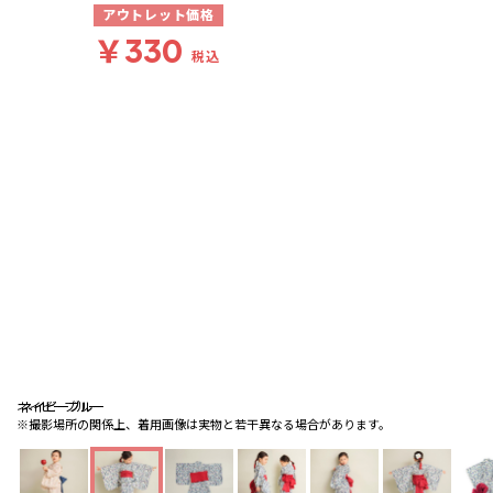
アウトレット価格
￥330
税込
ネイビーブルー
ネイビーブルー
ネイビーブルー
※撮影場所の関係上、着用画像は実物と若干異なる場合があります。