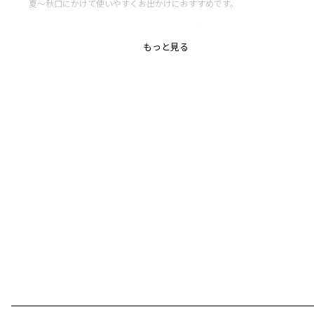
夏～秋口にかけて使いやすくお出かけにおすすめです。
・同素材12-4316-069のトップスとセットで着て頂きたい商品です。
もっと見る
・お色はブラウンとブラックと２色展開です。
-----
透け感：なし
伸縮性：あり
ポケット：あり
着用イメージ/カラー：ブラック
モデル：身長108.0cm 体重16kg
サイズ：サイズ110
ブランド
／
branshes
シーズン
／
アウトレット
カテゴリ
／
ボトムス
>
スカート
カラー
／
ブラック
性別タイプ
／
GIRL
商品番号
／
12-4333-070