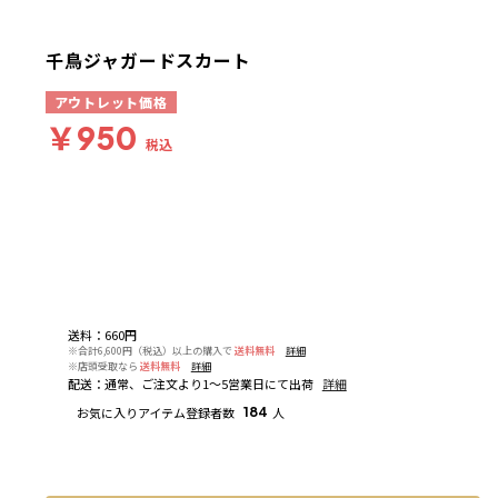
千鳥ジャガードスカート
アウトレット価格
￥950
税込
送料
：
660円
※合計6,600円（税込）以上の購入で
送料無料
詳細
※店頭受取なら
送料無料
詳細
配送
：
通常、ご注文より1～5営業日にて出荷
詳細
お気に入りアイテム登録者数
184
人