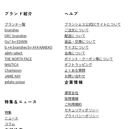
ブランド紹介
ヘルプ
ブランド一覧
ブランシェス公式ECサイト
について
branshes
ご注文について
DRC branshes
配送について
Ou? by EDWIN
返品・交換について
b.+A branshes by AYA KANEKO
サイズについて
aBity select.
会員について
THE NORTH FACE
ポイント・クーポン等について
NAUTICA
ギフトラッピング
Champion
よくある質問
JAMIE KAY
お問い合わせ
gelato pique
企業情報
運営会社
採用情報
特集＆ニュース
ご利用規約
セキュリティポリシー
特集
プライバシーポリシー
ニュース
コラム