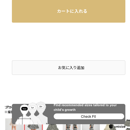
カートに入れる
店頭在庫を確認する
お気に入り追加
Find recommended sizes tailored to your
ブラック
ブラック
ブラック
child's growth
※撮影場所の関係上、着用画像は実物と若干異なる場合があります。
Check Fit