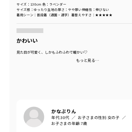
サイズ：130cm
色：ラベンダー
サイズ感
：ゆったり
生地の厚さ
：やや厚い
伸縮性
：伸びない
着用シーン
：普段着（通園・通学）
着替えやすさ
：★★★★★
商品をチェックする＞
かわいい
見た目が可愛く、しかもふわふわで暖かい♡
もっと見る…
かなぷりん
年代:
30代
お子さまの性別:
女の子
お子さまの年齢:
7歳