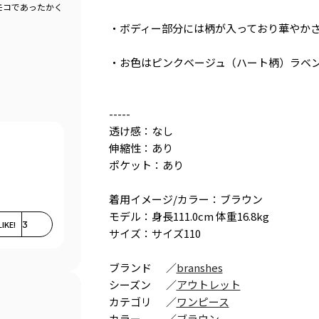
モコであったかく
・ボディー部分には柄が入っており華やか
・お色はピンクベージュ（ハート柄）ラベン
-----
透け感：なし
伸縮性：あり
ポケット：あり
着用イメージ/カラー：ブラウン
モデル：身長111.0cm 体重16.8kg
LIKE!
3
サイズ：サイズ110
ブランド
／
branshes
シーズン
／
アウトレット
カテゴリ
／
ワンピース
カラー
／
ブラウン