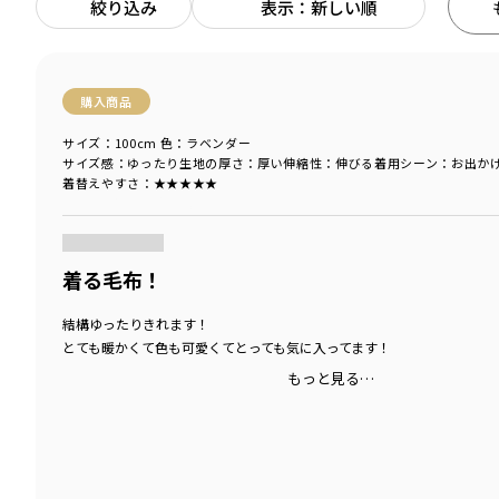
絞り込み
表示：新しい順
購入商品
サイズ：100cm
色：ラベンダー
サイズ感
：ゆったり
生地の厚さ
：厚い
伸縮性
：伸びる
着用シーン
：お出か
着替えやすさ
：★★★★★
商品をチェックする＞
着る毛布！
結構ゆったりきれます！
とても暖かくて色も可愛くてとっても気に入ってます！
もっと見る…