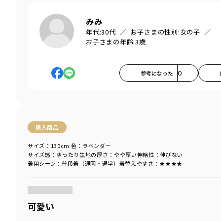
みみ
年代:
30代
お子さまの性別:
女の子
お子さまの年齢:
3歳
参考になった
0
購入商品
サイズ：130cm
色：ラベンダー
サイズ感
：ゆったり
生地の厚さ
：やや厚い
伸縮性
：伸びない
着用シーン
：普段着（通園・通学）
着替えやすさ
：★★★★
商品をチェックする＞
可愛い