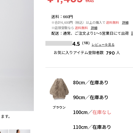
送料
：
660円
※合計6,600円（税込）以上の購入で
送料無料
詳細
※店頭受取なら
送料無料
詳細
配送
：
通常、ご注文より1～5営業日にて出荷
4.5
（18）
レビューを見る
お気に入りアイテム登録者数
人
790
80cm
／
在庫あり
90cm
／
在庫あり
ブラウン
100cm
／
在庫なし
ります。
ブラウン
110cm
／
在庫あり