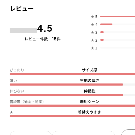
レビュー
★
5
★
4
4.5
★
3
18
レビュー件数：
件
★
2
★
1
サイズ感
ぴったり
生地の厚さ
薄い
伸縮性
伸びない
着用シーン
普段着（通園・通学）
着替えやすさ
★