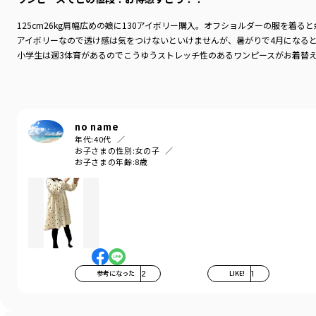
125cm26kg肩幅広めの娘に130アイボリー購入。オフショルダーの服を
アイボリーなので透け感は気をつけないといけませんが、暑がりで4月になる
小学生は週3体育があるのでこうゆうストレッチ性のあるワンピースがお着替
no name
年代:
40代
お子さまの性別:
女の子
お子さまの年齢:
8歳
参考になった
2
LIKE!
1