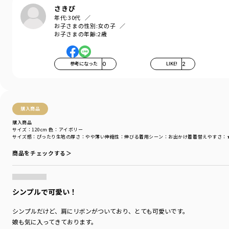
さきぴ
年代:
30代
お子さまの性別:
女の子
-----
お子さまの年齢:
2歳
透け感：ややあり
伸縮性：あり
ポケット：あり
参考になった
0
LIKE!
2
裏地：なし
着用イメージ/カラー：アイボリー
モデル：身長111.0cm 体重17kg
サイズ：サイズ110
購入商品
購入商品
サイズ：120cm
色：アイボリー
ブランド
／
branshes
サイズ感
：ぴったり
生地の厚さ
：やや薄い
伸縮性
：伸びる
着用シーン
：お出かけ着
着替えやすさ
：
シーズン
／
アウトレット
カテゴリ
／
ワンピース
商品をチェックする＞
カラー
／
ホワイト
性別タイプ
／
GIRL
商品番号
／
12-4436-085
シンプルで可愛い！
シンプルだけど、肩にリボンがついており、とても可愛いです。
娘も気に入ってきております。