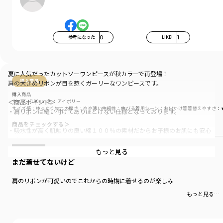
参考になった
0
LIKE!
1
夏に人気だったカットソーワンピースが秋カラーで再登場！
購入商品
肩の大きめリボンが目を惹くガーリーなワンピースです。
購入商品
＜商品ポイント＞
サイズ：100cm
色：アイボリー
サイズ感
：ゆったり
生地の厚さ
：やや薄い
伸縮性
：伸びる
着用シーン
：お出かけ着
着替えやすさ
：
・肩リボンは縫い付けてありほどけない仕様となっております。
商品をチェックする＞
・吸水性が高く肌触りの良い綿１００％の素材だからお子様のお肌にも安心
です。
もっと見る
・お色はドット柄のワンピースに無地のリボンがキュートな印象のアイボリ
まだ着せてないけど
ー、
使いやすい無地のワンピースにドット柄のリボンのラベンダーの2色展開とな
肩のリボンが可愛いのでこれからの時期に着せるのが楽しみ
っております。
もっと見る…
・1枚で着映えするのでデイリーでもちょっとしたお出掛けでも大活躍間違い
なし♪