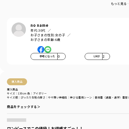
もっと見る
no name
年代:
30代
お子さまの性別:
女の子
お子さまの年齢:
6歳
参考になった
0
LIKE!
2
購入商品
購入商品
サイズ：130cm
色：アイボリー
サイズ感
：ぴったり
生地の厚さ
：やや薄い
伸縮性
：伸びる
着用シーン
：普段着（通園・通学）
着替
商品をチェックする＞
ワンピースでこの値段！お得感すごっ！！