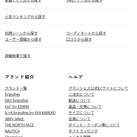
人気ランキングから探す
利用シーンから探す
コーディネートから探す
ユーザー投稿から探す
口コミから探す
詳細検索で探す
ブランド紹介
ヘルプ
ブランド一覧
ブランシェス公式ECサイト
について
branshes
ご注文について
DRC branshes
配送について
Ou? by EDWIN
返品・交換について
b.+A branshes by AYA KANEKO
サイズについて
aBity select.
会員について
THE NORTH FACE
ポイント・クーポン等について
NAUTICA
ギフトラッピング
Champion
よくある質問