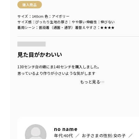
購入商品
サイズ：140cm
色：アイボリー
サイズ感
：ぴったり
生地の厚さ
：やや厚い
伸縮性
：伸びない
着用シーン
：普段着（通園・通学）
着替えやすさ
：★★★★
商品をチェックする＞
見た目がかわいい
130センチ台の娘にま140センチを購入しました。
思っているより作りが小さいような気がします
もっと見る…
no name
年代:
40代
お子さまの性別:
女の子