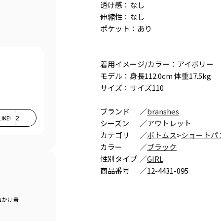
透け感：なし
伸縮性：なし
ポケット：あり
着用イメージ/カラー：アイボリー
モデル：身長112.0cm 体重17.5kg
サイズ：サイズ110
ブランド
／
branshes
LIKE!
2
シーズン
／
アウトレット
カテゴリ
／
ボトムス
>
ショートパ
カラー
／
ブラック
性別タイプ
／
GIRL
商品番号
／
12-4431-095
出かけ着