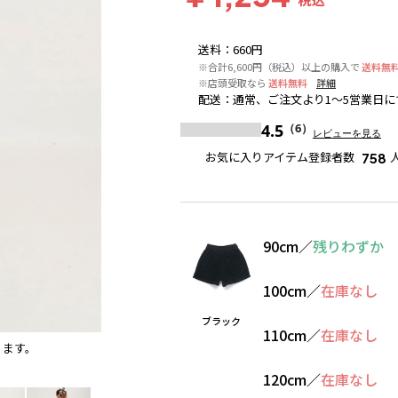
送料
：
660円
※合計6,600円（税込）以上の購入で
送料無
※店頭受取なら
送料無料
詳細
配送
：
通常、ご注文より1～5営業日に
4.5
（6）
レビューを見る
お気に入りアイテム登録者数
758
90cm
／
残りわずか
100cm
／
在庫なし
ブラック
110cm
／
在庫なし
ります。
ブラック
120cm
／
在庫なし