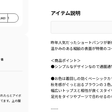
アイテム説明
LIKE!
1
昨年人気だったショートパンツが新
温かみのある縦畝の表面が特徴のコ
け着
＜商品ポイント＞
●シンプルなデザインなので通園通
●お色は着回しの効くベーシックカ
秋冬感がぐっと出るブラウンの３色
幅広いトップスと相性が良くスタイ
汚れたらとアイボ
足元をタイツやブーツで合わせるの
てます。上の服
-----