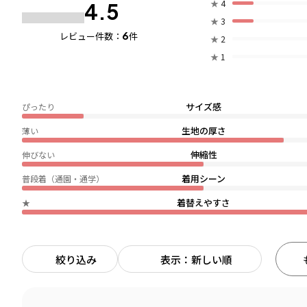
★
4
4.5
★
3
6
レビュー件数：
件
★
2
★
1
サイズ感
ぴったり
生地の厚さ
薄い
伸縮性
伸びない
着用シーン
普段着（通園・通学）
着替えやすさ
★
絞り込み
表示：新しい順