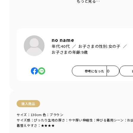
もっと見る…
no name
年代:
40代
お子さまの性別:
女の子
お子さまの年齢:
9歳
参考になった
0
購入商品
サイズ：130cm
色：ブラウン
サイズ感
：ぴったり
生地の厚さ
：やや厚い
伸縮性
：伸びる
着用シーン
：お
着替えやすさ
：★★★★
商品をチェックする＞