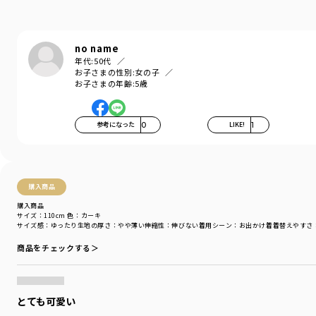
伸縮性：なし
ポケット：あり
着用イメージ/カラー：アイボリー
no name
モデル：身長111.0cm 体重17kg
年代:
50代
お子さまの性別:
女の子
サイズ：サイズ110
お子さまの年齢:
5歳
ブランド
／
branshes
シーズン
／
アウトレット
参考になった
0
LIKE!
1
カテゴリ
／
ワンピース
>
ジャンパースカート
カラー
／
ホワイト
性別タイプ
／
GIRL
商品番号
／
12-4435-097
購入商品
購入商品
サイズ：110cm
色：カーキ
サイズ感
：ゆったり
生地の厚さ
：やや薄い
伸縮性
：伸びない
着用シーン
：お出かけ着
着替えやすさ
商品をチェックする＞
とても可愛い