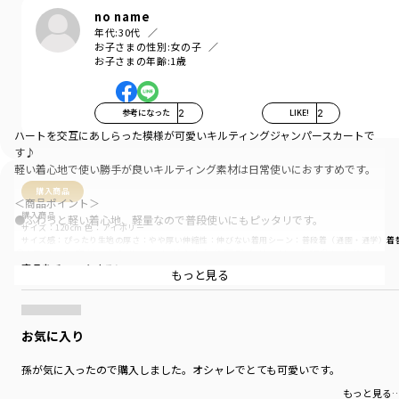
no name
年代:
30代
お子さまの性別:
女の子
お子さまの年齢:
1歳
参考になった
2
LIKE!
2
ハートを交互にあしらった模様が可愛いキルティングジャンパースカートで
す♪
軽い着心地で使い勝手が良いキルティング素材は日常使いにおすすめです。
購入商品
＜商品ポイント＞
購入商品
●ふわっと軽い着心地、軽量なので普段使いにもピッタリです。
サイズ：120cm
色：アイボリー
サイズ感
：ぴったり
生地の厚さ
：やや厚い
伸縮性
：伸びない
着用シーン
：普段着（通園・通学）
着
●Aラインに広がったシルエットがふんわり可愛くガーリーな印象になりま
商品をチェックする＞
す。
もっと見る
インナーを変えることでこの秋冬活躍すること間違いなし！
●同じ生地の02-4435-011 ベビーキルティングジャンパースカートとおそろ
お気に入り
いコーデが出来ます♪
孫が気に入ったので購入しました。オシャレでとても可愛いです。
-----
透け感：なし
もっと見る