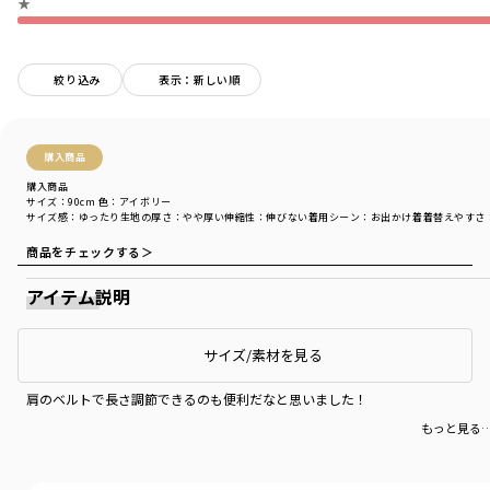
★
絞り込み
表示：新しい順
購入商品
購入商品
サイズ：90cm
色：アイボリー
サイズ感
：ゆったり
生地の厚さ
：やや厚い
伸縮性
：伸びない
着用シーン
：お出かけ着
着替えやすさ
商品をチェックする＞
アイテム説明
かわいい
サイズ/素材を見る
生地がしっかりしていて、スカートの広がり方も綺麗でかわいかったです！
肩のベルトで長さ調節できるのも便利だなと思いました！
もっと見る