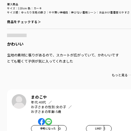
購入商品
サイズ：110cm
色：カーキ
サイズ感
：ゆったり
生地の厚さ
：やや薄い
伸縮性
：伸びない
着用シーン
：お出かけ着
着替えやすさ
商品をチェックする＞
かわいい
生地の素材に張りがあるので、スカートが広がっていて、かわいいです
とても軽くて子供が気に入ってくれました
もっと見る…
まのこや
年代:
40代
お子さまの性別:
女の子
お子さまの年齢:
5歳
参考になった
0
LIKE!
1