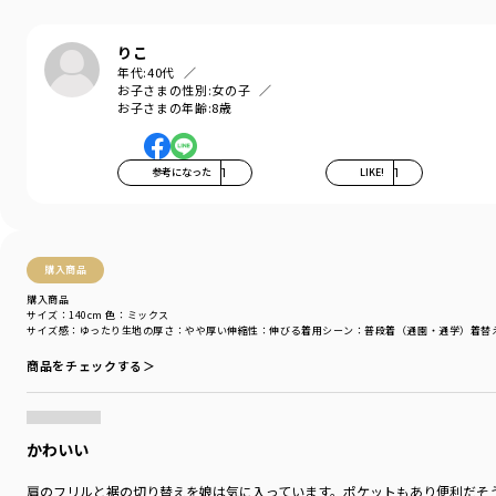
ブランド
／
branshes
りこ
シーズン
／
アウトレット
年代:
40代
カテゴリ
／
ワンピース
お子さまの性別:
女の子
お子さまの年齢:
8歳
カラー
／
パープル
性別タイプ
／
GIRL
商品番号
／
12-4436-121
参考になった
1
LIKE!
1
購入商品
購入商品
サイズ：140cm
色：ミックス
サイズ感
：ゆったり
生地の厚さ
：やや厚い
伸縮性
：伸びる
着用シーン
：普段着（通園・通学）
着替
商品をチェックする＞
かわいい
肩のフリルと裾の切り替えを娘は気に入っています。ポケットもあり便利だそ