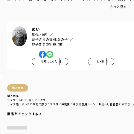
もっと見る…
めい
年代:
40代
お子さまの性別:
女の子
お子さまの年齢:
7歳
参考になった
1
LIKE!
1
購入商品
購入商品
サイズ：140cm
色：ミックス
サイズ感
：ゆったり
生地の厚さ
：やや厚い
伸縮性
：伸びる
着用シーン
：お出かけ着
着替えやすさ
：
商品をチェックする＞