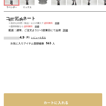
ラベンダー
ミックス
コーディネート
送料
：
660円
※合計6,600円（税込）以上の購入で
送料無料
詳細
※店頭受取なら
送料無料
詳細
配送
：
通常、ご注文より1～5営業日にて出荷
詳細
4.9
（8）
レビューを見る
お気に入りアイテム登録者数
563
人
カートに入れる