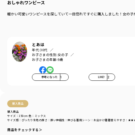
おしゃれワンピース
暖かい可愛いワンピースを探していて一目惚れですぐに購入しました！女の子
とあは
年代:
30代
お子さまの性別:
女の子
お子さまの年齢:
9歳
参考になった
1
LIKE!
2
購入商品
購入商品
サイズ：150cm
色：ミックス
サイズ感
：ぴったり
生地の厚さ
：厚い
伸縮性
：伸びる
着用シーン
：お出かけ着
着替えやすさ
：★★
商品をチェックする＞