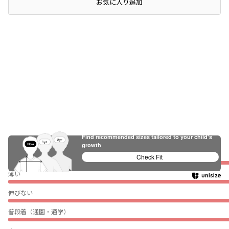
店頭在庫を確認する
お気に入り追加
レビュー
Find recommended sizes tailored to your child's
growth
ぴったり
Check Fit
薄い
伸びない
普段着（通園・通学）