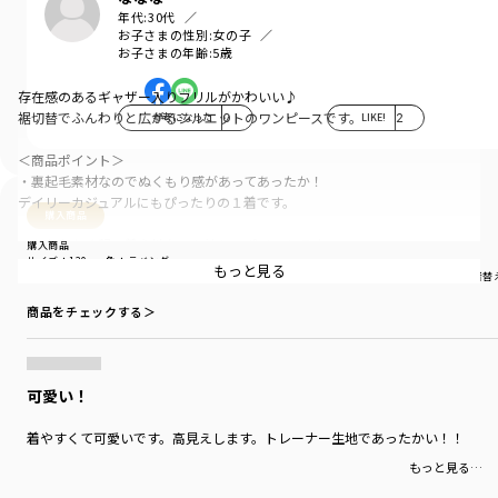
年代:
30代
お子さまの性別:
女の子
お子さまの年齢:
5歳
存在感のあるギャザー入りフリルがかわいい♪
裾切替でふんわりと広がるシルエットのワンピースです。
参考になった
0
LIKE!
2
＜商品ポイント＞
・裏起毛素材なのでぬくもり感があってあったか！
デイリーカジュアルにもぴったりの１着です。
購入商品
・あたたかく軽い着心地なのも嬉しいポイントです。
購入商品
サイズ：130cm
色：ラベンダー
もっと見る
サイズ感
：ゆったり
生地の厚さ
：やや厚い
伸縮性
：伸びる
着用シーン
：普段着（通園・通学）
着替
・お色は無地のラベンダー（フリルはギンガムチェック）とギンガムチェッ
ク柄のミックス（フリルは無地）の2色です。
商品をチェックする＞
-----
透け感：なし
伸縮性：ややあり
可愛い！
ポケット：あり
着やすくて可愛いです。高見えします。トレーナー生地であったかい！！
着用イメージ/カラー：ラベンダー
もっと見る…
モデル：身長112.0cm 体重17.5kg
サイズ：サイズ110