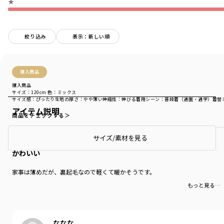
★
絞り込み
表示：新しい順
購入商品
購入商品
サイズ：120cm
色：ミックス
サイズ感
：ぴったり
生地の厚さ
：やや薄い
伸縮性
：伸びる
着用シーン
：普段着（通園・通学）
着替
アイテム説明
商品をチェックする＞
サイズ/素材を見る
かわいい
家事は薄めだが、裏起毛なので軽くて暖かそうです。
もっと見る…
ななな