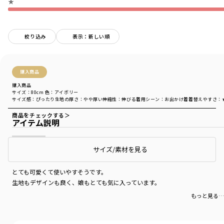
★
絞り込み
表示：新しい順
購入商品
購入商品
サイズ：80cm
色：アイボリー
サイズ感
：ぴったり
生地の厚さ
：やや厚い
伸縮性
：伸びる
着用シーン
：お出かけ着
着替えやすさ
：
商品をチェックする＞
アイテム説明
サイズ/素材を見る
可愛い
とても可愛くて使いやすそうです。
生地もデザインも良く、娘もとても気に入っています。
もっと見る…