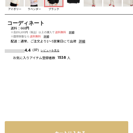
アイボリー
ラベンダー
ブラック
コーディネート
送料
：
660円
※合計6,600円（税込）以上の購入で
送料無料
詳細
※店頭受取なら
送料無料
詳細
配送
：
通常、ご注文より1～5営業日にて出荷
詳細
4.4
（37）
レビューを見る
お気に入りアイテム登録者数
1538
人
カートに入れる