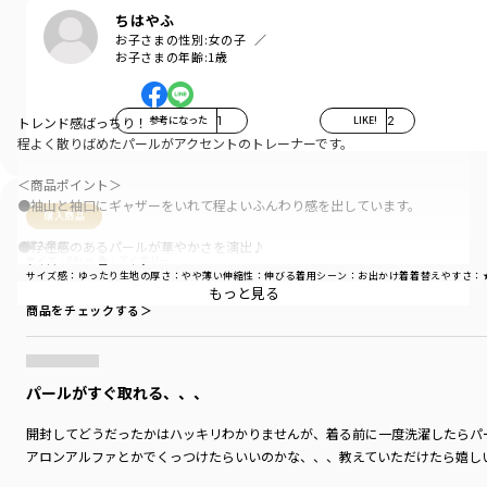
ちはやふ
お子さまの性別:
女の子
お子さまの年齢:
1歳
参考になった
1
LIKE!
2
トレンド感ばっちり！
程よく散りばめたパールがアクセントのトレーナーです。
＜商品ポイント＞
●袖山と袖口にギャザーをいれて程よいふんわり感を出しています。
購入商品
●存在感のあるパールが華やかさを演出♪
購入商品
サイズ：80cm
色：アイボリー
スカートなどガーリーなアイテムはもちろん、デニムやショートパンツなど
サイズ感
：ゆったり
生地の厚さ
：やや薄い
伸縮性
：伸びる
着用シーン
：お出かけ着
着替えやすさ
：
カジュアルなアイテムとも相性◎
もっと見る
商品をチェックする＞
●甘くなり過ぎないトレーナーなので、幅広いスタイリングに活躍します。
パールがすぐ取れる、、、
-----
透け感：なし
伸縮性：あり
開封してどうだったかはハッキリわかりませんが、着る前に一度洗濯したらパ
アロンアルファとかでくっつけたらいいのかな、、、教えていただけたら嬉し