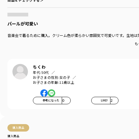
商品をチェックする＞
パールが可愛い
音楽会で着るために購入。クリーム色が柔らかい雰囲気で可愛いです。生地は
も
ちくわ
年代:
50代
お子さまの性別:
女の子
お子さまの年齢:
11歳以上
参考になった
0
LIKE!
2
購入商品
購入商品