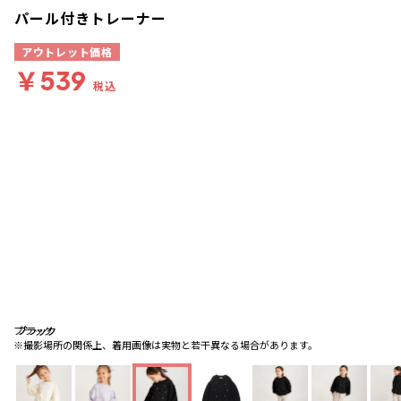
パール付きトレーナー
アウトレット価格
￥539
税込
ブラック
ブラック
ブラック
※撮影場所の関係上、着用画像は実物と若干異なる場合があります。