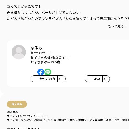
安くてよかったです！
白を購入しましたが、パールが上品でかわいい
ただ大きめだったのでワンサイズ大きいのを買ってしまって来年用になりそう
もっと見る…
なるも
年代:
30代
お子さまの性別:
女の子
お子さまの年齢:
5歳
参考になった
0
LIKE!
0
購入商品
購入商品
サイズ：150cm
色：アイボリー
サイズ感
：ゆったり
生地の厚さ
：やや薄い
伸縮性
：伸びる
着用シーン
：普段着（通園・通学）
着替