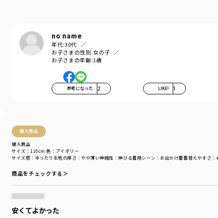
着用イメージ/カラー：アイボリー
モデル：身長111.0cm 体重16.8kg
サイズ：サイズ110
no name
ブランド
／
branshes
年代:
30代
シーズン
／
アウトレット
お子さまの性別:
女の子
お子さまの年齢:
1歳
カテゴリ
／
トップス
>
トレーナー・パーカー
カラー
／
ブラック
性別タイプ
／
GIRL
商品番号
／
12-4404-093
参考になった
2
LIKE!
1
購入商品
購入商品
サイズ：110cm
色：アイボリー
サイズ感
：ゆったり
生地の厚さ
：やや薄い
伸縮性
：伸びる
着用シーン
：お出かけ着
着替えやすさ
：
商品をチェックする＞
安くてよかった