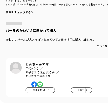
サイズ：110cm
色：ブラック
サイズ感
：ゆったり
生地の厚さ
：やや厚い
伸縮性
：伸びる
着用シーン
：お出かけ着
着替えやすさ
：
商品をチェックする＞
パールのかわいさに惹かれて購入
かわいいパールが大人っぽさも出ていてお出掛け用に購入しました。
もっと見
らんちゃんママ
年代:
40代
お子さまの性別:
女の子
お子さまの年齢:
2歳
参考になった
1
LIKE!
2