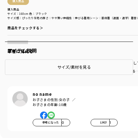
購入商品
購入商品
サイズ：160cm
色：ブラック
サイズ感
：ぴったり
生地の厚さ
：やや薄い
伸縮性
：伸びる
着用シーン
：普段着（通園・通学）
着替
商品をチェックする＞
アイテム説明
華奢に見える
肌触りが良く形もきれいで、どんな服にも合わせやすいので何度もリピートし
サイズ/素材を見る
もっと見る
no name
お子さまの性別:
女の子
お子さまの年齢:
10歳
参考になった
0
LIKE!
1