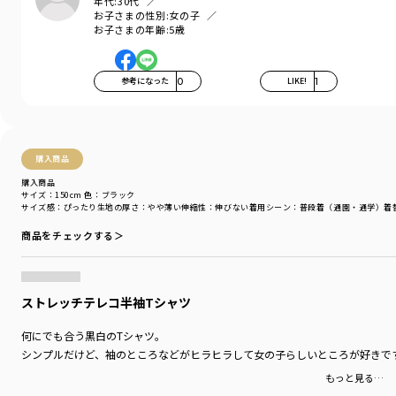
年代:
30代
お子さまの性別:
女の子
お子さまの年齢:
5歳
参考になった
0
LIKE!
1
購入商品
購入商品
サイズ：150cm
色：ブラック
サイズ感
：ぴったり
生地の厚さ
：やや薄い
伸縮性
：伸びない
着用シーン
：普段着（通園・通学）
着
商品をチェックする＞
ストレッチテレコ半袖Tシャツ
何にでも合う黒白のTシャツ。
シンプルだけど、袖のところなどがヒラヒラして女の子らしいところが好きで
もっと見る…