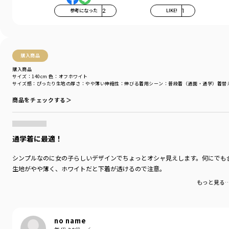
モデル：身長113.0cm 体重17.3kg
参考になった
2
LIKE!
1
サイズ：サイズ110
ブランド
／
branshes
シーズン
／
アウトレット
購入商品
カテゴリ
／
トップス
>
半袖Tシャツ・タンクトップ
カラー
／
ホワイト
購入商品
性別タイプ
／
GIRL
サイズ：140cm
色：オフホワイト
サイズ感
：ぴったり
生地の厚さ
：やや薄い
伸縮性
：伸びる
着用シーン
：普段着（通園・通学）
着替
対象イベント
／
再値下げアイテム
商品番号
／
12-5206-114
商品をチェックする＞
通学着に最適！
シンプルなのに女の子らしいデザインでちょっとオシャ見えします。何にでも
生地がやや薄く、ホワイトだと下着が透けるので注意。
もっと見る
no name