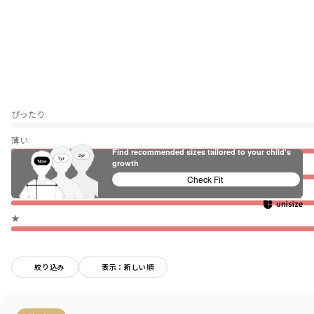
ぴったり
薄い
Find recommended sizes tailored to your child's
growth
伸びない
Check Fit
普段着（通園・通学）
★
絞り込み
表示：新しい順