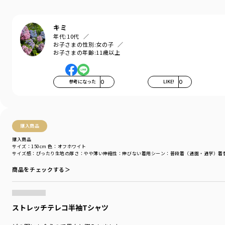
キミ
年代:
10代
お子さまの性別:
女の子
お子さまの年齢:
11歳以上
参考になった
0
LIKE!
0
購入商品
購入商品
サイズ：150cm
色：オフホワイト
サイズ感
：ぴったり
生地の厚さ
：やや薄い
伸縮性
：伸びない
着用シーン
：普段着（通園・通学）
着
商品をチェックする＞
ストレッチテレコ半袖Tシャツ