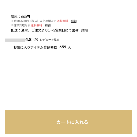
送料
：
660円
※合計6,600円（税込）以上の購入で
送料無料
詳細
※店頭受取なら
送料無料
詳細
配送
：
通常、ご注文より1～5営業日にて出荷
詳細
4.8
（5）
レビューを見る
お気に入りアイテム登録者数
659
人
カートに入れる