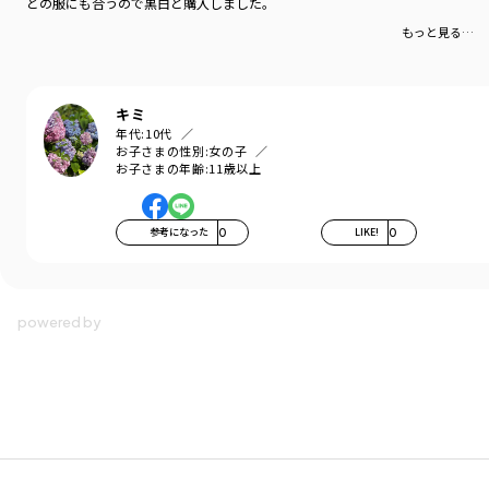
どの服にも合うので黒白と購入しました。
もっと見る…
キミ
年代:
10代
お子さまの性別:
女の子
お子さまの年齢:
11歳以上
参考になった
0
LIKE!
0