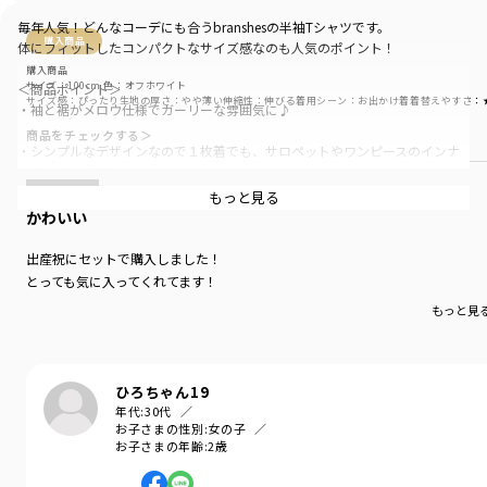
毎年人気！どんなコーデにも合うbranshesの半袖Tシャツです。
購入商品
体にフィットしたコンパクトなサイズ感なのも人気のポイント！
購入商品
サイズ：100cm
色：オフホワイト
＜商品ポイント＞
サイズ感
：ぴったり
生地の厚さ
：やや薄い
伸縮性
：伸びる
着用シーン
：お出かけ着
着替えやすさ
：
・袖と裾がメロウ仕様でガーリーな雰囲気に♪
商品をチェックする＞
・シンプルなデザインなので１枚着でも、サロペットやワンピースのインナ
ー使いでも重宝します。
もっと見る
・胸元にはシルバーのハート形プレート付きです。
かわいい
・お色は使いやすい定番無地のオフホワイト・ブラック、爽やかな印象のボ
出産祝にセットで購入しました！
ーダーの3色展開です。
とっても気に入ってくれてます！
もっと見
※160㎝はWEB限定サイズになります。
-----
ひろちゃん19
透け感：オフホワイトのみややあり
年代:
30代
伸縮性：あり
お子さまの性別:
女の子
お子さまの年齢:
2歳
着用イメージ/カラー：ボーダー