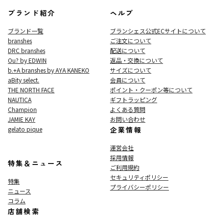
ブランド紹介
ヘルプ
ブランド一覧
ブランシェス公式ECサイト
について
branshes
ご注文について
DRC branshes
配送について
Ou? by EDWIN
返品・交換について
b.+A branshes by AYA KANEKO
サイズについて
aBity select.
会員について
THE NORTH FACE
ポイント・クーポン等について
NAUTICA
ギフトラッピング
Champion
よくある質問
JAMIE KAY
お問い合わせ
gelato pique
企業情報
運営会社
採用情報
特集＆ニュース
ご利用規約
セキュリティポリシー
特集
プライバシーポリシー
ニュース
コラム
店舗検索