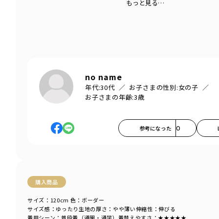
もっと見る…
no name
年代:
30代
お子さまの性別:
女の子
お子さまの年齢:
3歳
参考になった
0
購入商品
サイズ：120cm
色：ボーダー
サイズ感
：ゆったり
生地の厚さ
：やや薄い
伸縮性
：伸びる
着用シーン
：普段着（通園・通学）
着替えやすさ
：★★★★★