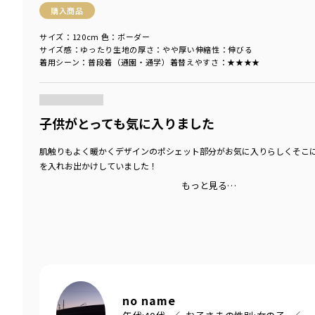
購入商品
サイズ：120cm
色：ボーダー
サイズ感
：ゆったり
生地の厚さ
：やや厚い
伸縮性
：伸びる
着用シーン
：普段着（通園・通学）
着替えやすさ
：★★★★
商品をチェックする＞
子供がとっても気に入りました
肌触りもよく暖かくデザインのポシェット部分がお気に入りらしくそこ
を入れお出かけしていました！
もっと見る…
no name