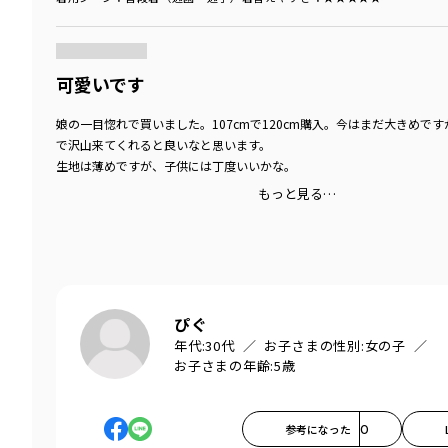
商品をチェックする＞
可愛いです
娘の一目惚れで買いました。107cmで120cm購入。今はまだ大きめで
で沢山来てくれると良いなと思います。
生地は薄めですが、子供には丁度いいかな。
もっと見る…
ぴぐ
年代:
30代
お子さまの性別:
女の子
お子さまの年齢:
5歳
参考になった
0