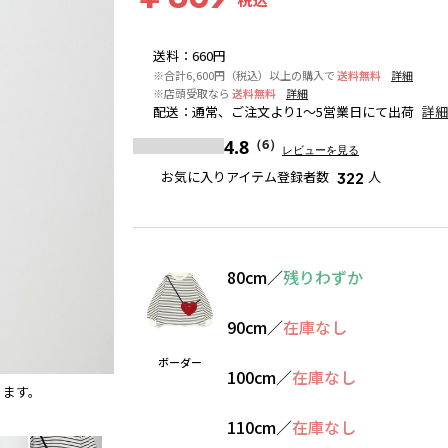
送料
：
660円
※合計6,600円（税込）以上の購入で
送料無料
詳細
※店頭受取なら
送料無料
詳細
配送
：
通常、ご注文より1～5営業日にて出荷
詳細
4.8
（6）
レビューを見る
お気に入りアイテム登録者数
人
322
80cm
／
残りわずか
90cm
／
在庫なし
ボーダー
100cm
／
在庫なし
ります。
ボーダー
110cm
／
在庫なし