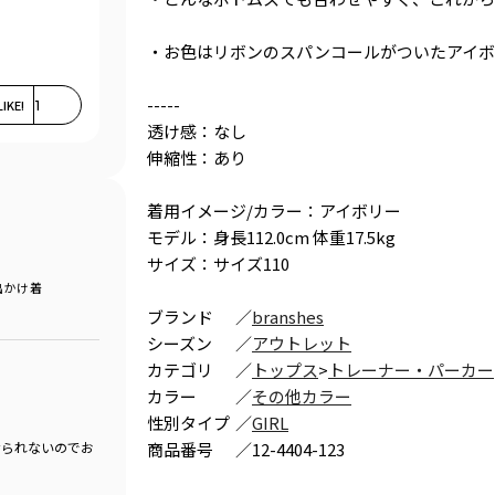
・お色はリボンのスパンコールがついたアイボ
-----
LIKE!
1
透け感：なし
伸縮性：あり
着用イメージ/カラー：アイボリー
モデル：身長112.0cm 体重17.5kg
サイズ：サイズ110
出かけ着
ブランド
／
branshes
シーズン
／
アウトレット
カテゴリ
／
トップス
>
トレーナー・パーカー
カラー
／
その他カラー
性別タイプ
／
GIRL
商品番号
／
12-4404-123
せられないのでお