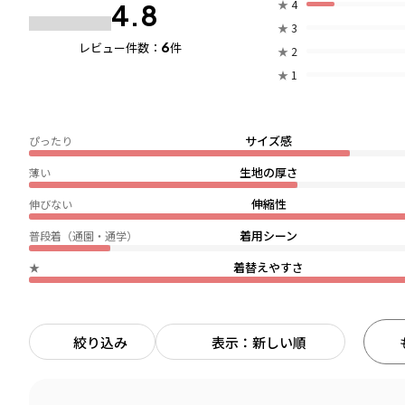
★
4
4.8
★
3
6
レビュー件数：
件
★
2
★
1
サイズ感
ぴったり
生地の厚さ
薄い
伸縮性
伸びない
着用シーン
普段着（通園・通学）
着替えやすさ
★
絞り込み
表示：新しい順