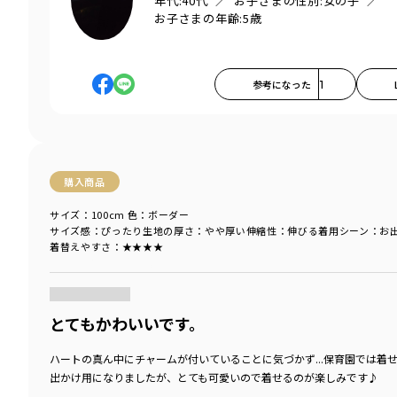
年代:
40代
お子さまの性別:
女の子
お子さまの年齢:
5歳
参考になった
1
購入商品
サイズ：100cm
色：ボーダー
サイズ感
：ぴったり
生地の厚さ
：やや厚い
伸縮性
：伸びる
着用シーン
：お
着替えやすさ
：★★★★
商品をチェックする＞
とてもかわいいです。
ハートの真ん中にチャームが付いていることに気づかず...保育園では着
出かけ用になりましたが、とても可愛いので着せるのが楽しみです♪